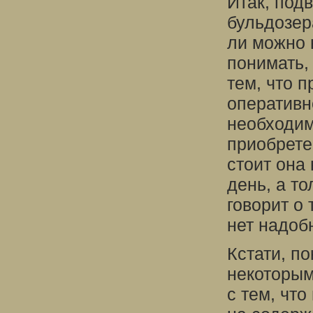
Итак, подв
бульдозер
ли можно 
понимать,
тем, что п
оперативно
необходим
приобрете
стоит она
день, а то
говорит о 
нет надоб
Кстати, по
некоторым
с тем, чт