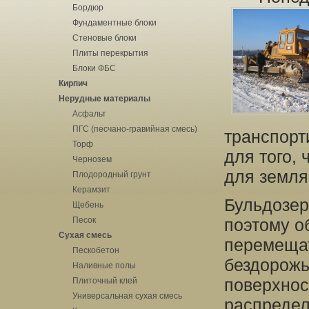
Бордюр
Фундаментные блоки
Стеновые блоки
Плиты перекрытия
Блоки ФБС
Кирпич
Нерудные материалы
Асфальт
ПГС (песчано-гравийная смесь)
транспорт
Торф
для того,
Чернозем
для земля
Плодородный грунт
Керамзит
Бульдозер
Щебень
Песок
поэтому о
Сухая смесь
перемещат
Пескобетон
бездорожь
Наливные полы
поверхнос
Плиточный клей
Универсальная сухая смесь
распредел