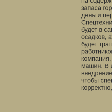
на содерж
запаса го
деньги пер
Спецтехни
будет в с
осадков, 
будет тра
работников
компания,
машин. В 
внедрение
чтобы спе
корректно