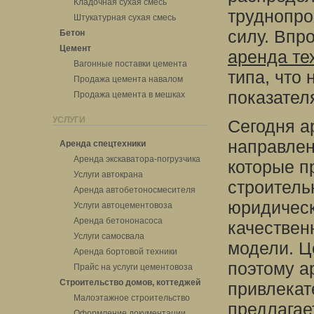
Кладочная сухая смесь
труднопро
Штукатурная сухая смесь
силу. Впр
Бетон
Цемент
аренда те
Вагонные поставки цемента
типа, что 
Продажа цемента навалом
показател
Продажа цемента в мешках
УСЛУГИ
Сегодня а
направлен
Аренда спецтехники
Аренда экскаватора-погрузчика
которые п
Услуги автокрана
строитель
Аренда автобетоносмесителя
юридическ
Услуги автоцементовоза
Аренда бетононасоса
качествен
Услуги самосвала
модели. Ц
Аренда бортовой техники
поэтому а
Прайс на услуги цементовоза
Строительство домов, коттеджей
привлекат
Малоэтажное строительство
предлагает
Оформление документации