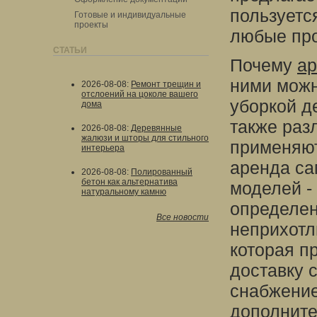
пользуетс
Готовые и индивидуальные
проекты
любые про
СТАТЬИ
Почему
ар
ними можн
2026-08-08
:
Ремонт трещин и
отслоений на цоколе вашего
уборкой д
дома
также раз
2026-08-08
:
Деревянные
жалюзи и шторы для стильного
применяют
интерьера
аренда са
2026-08-08
:
Полированный
бетон как альтернатива
моделей - 
натуральному камню
определен
Все новости
неприхотл
которая п
доставку 
снабжение
дополните