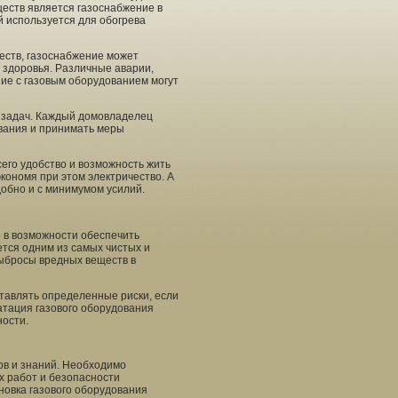
ществ является газоснабжение в
ый используется для обогрева
еств, газоснабжение может
 здоровья. Различные аварии,
ние с газовым оборудованием могут
х задач. Каждый домовладелец
ования и принимать меры
сего удобство и возможность жить
кономя при этом электричество. А
добно и с минимумом усилий.
 в возможности обеспечить
ется одним из самых чистых и
выбросы вредных веществ в
тавлять определенные риски, если
атация газового оборудования
ности.
ов и знаний. Необходимо
х работ и безопасности
новка газового оборудования