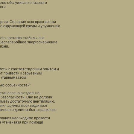
кое обслуживание газового
сти.
ргии. Сгорание газа практически
ане окружающей среды и улучшению
 его поставка стабильна и
и бесперебойное энергоснабжение
изни.
листы с соответствующим опытом и
ет привести к серьезным
 угарным газом.
ько особенностей:
становлено в отдельно
 безопасности. Оно не должно
иметь достаточную вентиляцию.
ания должна производиться
единение должны быть правильно
дования необходимо провести
е утечек газа при помощи