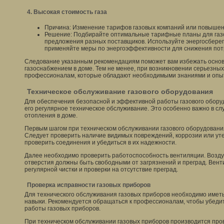
4. Высокая стоимость газа
Причина: Изменение тарифов газовых компаний или повышени
Решение: Подбирайте оптимальные тарифные планы для газ
предложения разных поставщиков. Используйте энергосбере
применяйте меры по энергоэффективности для снижения пот
Следование указанным рекомендациям поможет вам избежать основ
газоснабжением в доме. Тем не менее, при возникновении серьезных
профессионалам, которые обладают необходимыми знаниями и опы
Техническое обслуживание газового оборудования
Для обеспечения безопасной и эффективной работы газового обор
его регулярное техническое обслуживание. Это особенно важно в сл
отопления в доме.
Первым шагом при техническом обслуживании газового оборудовани
Следует проверить наличие видимых повреждений, коррозии или уте
проверить соединения и убедиться в их надежности.
Далее необходимо проверить работоспособность вентиляции. Возд
отверстия должны быть свободными от загрязнений и преград. Вен
регулярной чистки и проверки на отсутствие преград.
Проверка исправности газовых приборов
Для технического обслуживания газовых приборов необходимо имет
навыки. Рекомендуется обращаться к профессионалам, чтобы убедит
работы газовых приборов.
При техническом обслуживании газовых приборов производится прове