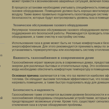
может привести к возникновению аварийных ситуаций, включая пожа
В процессе установки необходимо учитывать специфичность помеще
газовое оборудование. Помещение должно быть хорошо вентилируе
воздуху. Также важно правильно подключить газоотводящую систему 
безопасности, которые будут контролировать уровень газа в помеще
Техническое обслуживание газового оборудования
Регулярное техническое обслуживание газового оборудования явля
поддержания его безопасной работы. Рекомендуется проводить пла
оборудования, а также очистку и настройку системы.
Использование газа в доме может быть не только комфортным и без
энергоэффективным. Для этого рекомендуется принимать меры по э
устанавливать терморегуляторы или изолировать систему отоплени
ка
Важность газоснабжения в современном доме
Газоснабжение играет важную роль в современных домах, предоста
я
энергии для различных бытовых и отопительных нужд. Это особенно 
когда необходимо обеспечить комфортную температуру в помещении
Основная причина
заключается в том, что газ является наиболее 
топлива. Он обладает высоким тепловым эффективностью, что позв
нагревать помещение, а также быстро подогревать воду для домашн
Безопасность и надежность
Газоснабжение также отличается высоким уровнем безопасности и 
ей
газоснабжения оборудованы специальными устройствами, которые к
предотвращают возможные утечки. Кроме того, существуют сигнализ
отключения газа в случае обнаружения проблемы.