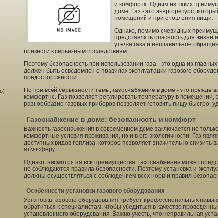
и комфорта. Одним из таких преиму
доме. Газ - это энергоресурс, котор
помещений и приготовления пищи.
Однако, помимо очевидных преимущ
представлять опасность для жизни и
утечки газа и неправильное обраще
привести к серьезным последствиям.
Поэтому безопасность при использовании газа - это одна из главны
должен быть осведомлен о правилах эксплуатации газового оборуд
предосторожности.
Но при всей серьезности темы, газоснабжение в доме - это прежде в
ь)
комфортно. Газ позволяет регулировать температуру в помещении, э
разнообразие газовых приборов позволяет готовить пищу быстро, у
Газоснабжение в доме: безопасность и комфорт
Важность газоснабжения в современном доме заключается не только
комфортные условия проживания, но и в его экологичности. Газ явля
доступных видов топлива, которое позволяет значительно снизить 
атмосферу.
Однако, несмотря на все преимущества, газоснабжение может предс
не соблюдаются правила безопасности. Поэтому, установка и эксплу
должны осуществляться с соблюдением всех норм и правил безопас
Особенности установки газового оборудования
Установка газового оборудования требует профессиональных навык
обратиться к специалистам, чтобы убедиться в качестве проведенны
установленного оборудования. Важно учесть, что неправильная уста