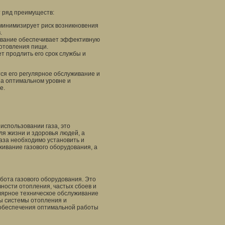
т ряд преимуществ:
 минимизирует риск возникновения
.
ование обеспечивает эффективную
готовления пищи.
т продлить его срок службы и
тся его регулярное обслуживание и
на оптимальном уровне и
е.
использовании газа, это
ля жизни и здоровья людей, а
аза необходимо установить и
живание газового оборудования, а
ота газового оборудования. Это
вности отопления, частых сбоев и
лярное техническое обслуживание
ты системы отопления и
 обеспечения оптимальной работы