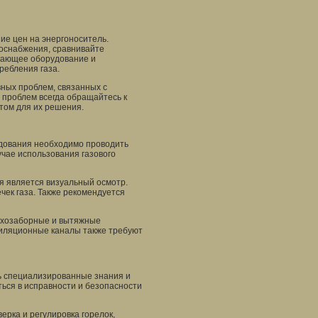
е цен на энергоноситель.
оснабжения, сравнивайте
гающее оборудование и
ребления газа.
ных проблем, связанных с
 проблем всегда обращайтесь к
том для их решения.
удования необходимо проводить
учае использования газового
я является визуальный осмотр.
чек газа. Также рекомендуется
ухозаборные и вытяжные
тиляционные каналы также требуют
ь специализированные знания и
ься в исправности и безопасности
рка и регулировка горелок,