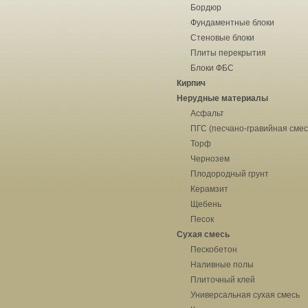
Бордюр
Фундаментные блоки
Стеновые блоки
Плиты перекрытия
Блоки ФБС
Кирпич
Нерудные материалы
Асфальт
ПГС (песчано-гравийная смес
Торф
Чернозем
Плодородный грунт
Керамзит
Щебень
Песок
Сухая смесь
Пескобетон
Наливные полы
Плиточный клей
Универсальная сухая смесь