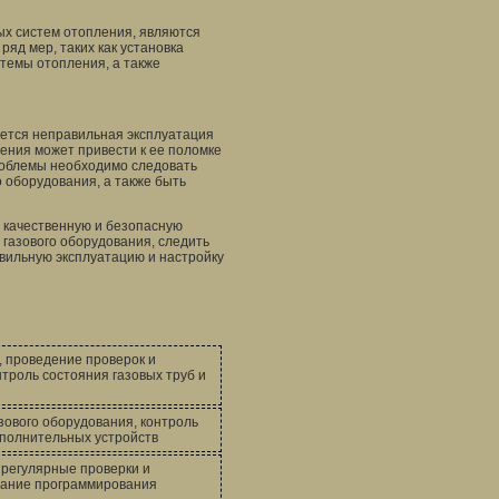
ых систем отопления, являются
яд мер, таких как установка
стемы отопления, а также
ется неправильная эксплуатация
ения может привести к ее поломке
роблемы необходимо следовать
 оборудования, а также быть
о качественную и безопасную
 газового оборудования, следить
авильную эксплуатацию и настройку
, проведение проверок и
троль состояния газовых труб и
зового оборудования, контроль
ополнительных устройств
 регулярные проверки и
вание программирования