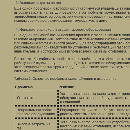
3. Высокие затраты на газ
Еще одной проблемой, с которой могут столкнуться владельцы газов
высокие затраты на газ. Для решения этой проблемы можно принять р
энергосберегающих устройств, регулярные проверки и настройки си
использование программирования температуры в доме.
4. Неправильная эксплуатация газового оборудования
Еще одной причиной возникновения проблем с газоснабжением явля
газового оборудования. Некорректное использование системы отопл
или снижению эффективности работы. Для предотвращения этой п
рекомендациям производителя по установке и эксплуатации газового
внимательным и осторожным в использовании системы отопления.
В итоге, чтобы избежать проблем с газоснабжением и обеспечить ег
работу, необходимо регулярно проводить техническое обслуживание
за состоянием газовых труб и соединений, а также обеспечивать пр
системы отопления.
Таблица 1: Основные проблемы газоснабжения и их решение.
Проблема
Решение
Установка и проверка газовых детекторов
Утечка газа
обслуживания газового оборудования, кон
соединений
Неправильная работа
Регулярное техническое обслуживание га
газового оборудования
работы системы отопления, установка д
Установка энергосберегающих устройств,
Высокие затраты на
настройки системы отопления, использо
газ