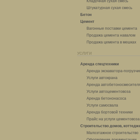
Кладочная сухая смесь
Штукатурная сухая смесь
Бетон
Цемент
Вагонные поставки цемента
Продажа цемента навалом
Продажа цемента в мешках
УСЛУГИ
Аренда спецтехники
Аренда экскаватора-погрузчи
Услуги автокрана
Аренда автобетоносмесител
Услуги автоцементовоза
Аренда бетононасоса
Услуги самосвала
Аренда бортовой техники
Прайс на услуги цементовоза
Строительство домов, коттедж
Малоэтажное строительство
Оформление документации