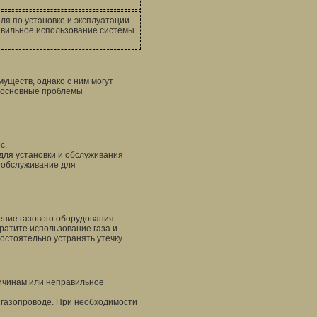
я по установке и эксплуатации
авильное использование системы
уществ, однако с ним могут
м основные проблемы
с.
ля установки и обслуживания
е обслуживание для
ние газового оборудования.
ратите использование газа и
остоятельно устранять утечку.
ичинам или неправильное
 газопроводе. При необходимости