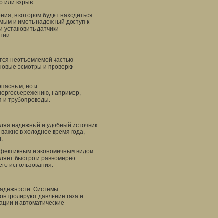
р или взрыв.
ния, в котором будет находиться
мым и иметь надежный доступ к
и установить датчики
нии.
ется неотъемлемой частью
новые осмотры и проверки
опасным, но и
нергосбережению, например,
я и трубопроводы.
вляя надежный и удобный источник
важно в холодное время года,
.
эффективным и экономичным видом
оляет быстро и равномерно
его использования.
надежности. Системы
онтролируют давление газа и
ации и автоматические