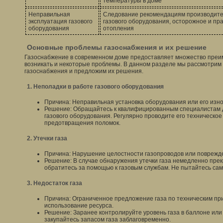
температуры в доме
Неправильная
Следование рекомендациям производител
эксплуатация газового
газового оборудования, осторожное и пр
оборудования
отопления
Основные проблемы газоснабжения и их решение
Газоснабжение в современном доме предоставляет множество преим
возникать и некоторые проблемы. В данном разделе мы рассмотри
газоснабжения и предложим их решения.
1. Неполадки в работе газового оборудования
Причина: Неправильная установка оборудования или его изно
Решение: Обращайтесь к квалифицированным специалистам д
газового оборудования. Регулярно проводите его техническо
предотвращения поломок.
2. Утечки газа
Причина: Нарушение целостности газопроводов или поврежде
Решение: В случае обнаружения утечки газа немедленно прек
обратитесь за помощью к газовым службам. Не пытайтесь сам
3. Недостаток газа
Причина: Ограниченное предложение газа по техническим пр
использование ресурса.
Решение: Заранее контролируйте уровень газа в баллоне или
закупайтесь запасом газа заблаговременно.