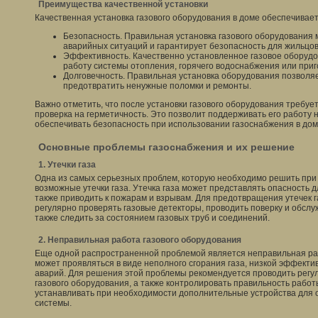
Преимущества качественной установки
Качественная установка газового оборудования в доме обеспечивае
Безопасность. Правильная установка газового оборудования
аварийных ситуаций и гарантирует безопасность для жильцов
Эффективность. Качественно установленное газовое оборуд
работу системы отопления, горячего водоснабжения или при
Долговечность. Правильная установка оборудования позволяе
предотвратить ненужные поломки и ремонты.
Важно отметить, что после установки газового оборудования требуе
проверка на герметичность. Это позволит поддерживать его работу 
обеспечивать безопасность при использовании газоснабжения в дом
Основные проблемы газоснабжения и их решение
1. Утечки газа
Одна из самых серьезных проблем, которую необходимо решить при 
возможные утечки газа. Утечка газа может представлять опасность д
также приводить к пожарам и взрывам. Для предотвращения утечек г
регулярно проверять газовые детекторы, проводить поверку и обслу
также следить за состоянием газовых труб и соединений.
2. Неправильная работа газового оборудования
Еще одной распространенной проблемой является неправильная раб
может проявляться в виде неполного сгорания газа, низкой эффекти
аварий. Для решения этой проблемы рекомендуется проводить регу
газового оборудования, а также контролировать правильность рабо
устанавливать при необходимости дополнительные устройства для
системы.