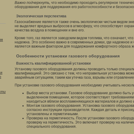
Важно подчеркнуть,
что необходимо проходить регулярное техничес
оборудования для поддержания его работоспособности и безопасно
Экологическая перспектива
Газоснабжение является также очень экологически чистым видом эне
не выделяет вредных выбросов в атмосферу, что способствует охр
качества воздуха в помещении и вне его.
Кроме того, газ является заводским видом топлива, что означает, что
ля
надежна. Это особенно важно в современных домах, где надежное 
является важным фактором для поддержания комфортного образа ж
Особенности установки газового оборудования
Важность квалифицированной установки
Установку газового оборудования должны проводить только специа
 и
квалификацией. Это связано с тем, что неправильная установка мож
о
аварийным ситуациям, таким как утечка газа, взрывы или отравление
При установке газового оборудования необходимо учитывать нескол
сти
Выбор места установки. Газовое оборудование должно быть у
выделенном помещении, которое соответствует требованиям
находиться вблизи воспламеняющихся материалов и должно 
Монтаж газового оборудования. Установка газового оборудов
согласно инструкции производителя. Каждая деталь и присо
установлены и герметичными.
Проверка на герметичность. После установки газового обору
проверку на герметичность. Это включает проверку на наличи
специального оборудования.