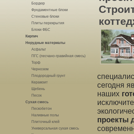
Бордюр
Строи
Фундаментные блоки
Стеновые блоки
котте
Плиты перекрытия
Блоки ФБС
Кирпич
Нерудные материалы
Асфальт
ПГС (песчано-гравийная смесь)
Торф
Чернозем
специалис
Плодородный грунт
Керамзит
сегодня я
Щебень
наших
го
Песок
исключите
Сухая смесь
Пескобетон
экологиче
Наливные полы
проекты 
Плиточный клей
современн
Универсальная сухая смесь