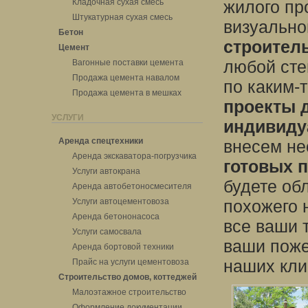
Кладочная сухая смесь
жилого пр
Штукатурная сухая смесь
визуально
Бетон
строител
Цемент
любой сте
Вагонные поставки цемента
Продажа цемента навалом
по каким-
Продажа цемента в мешках
проекты 
УСЛУГИ
индивиду
Аренда спецтехники
внесем не
Аренда экскаватора-погрузчика
готовых 
Услуги автокрана
будете об
Аренда автобетоносмесителя
Услуги автоцементовоза
похожего 
Аренда бетононасоса
все ваши 
Услуги самосвала
ваши поже
Аренда бортовой техники
наших кли
Прайс на услуги цементовоза
Строительство домов, коттеджей
Малоэтажное строительство
Оформление документации