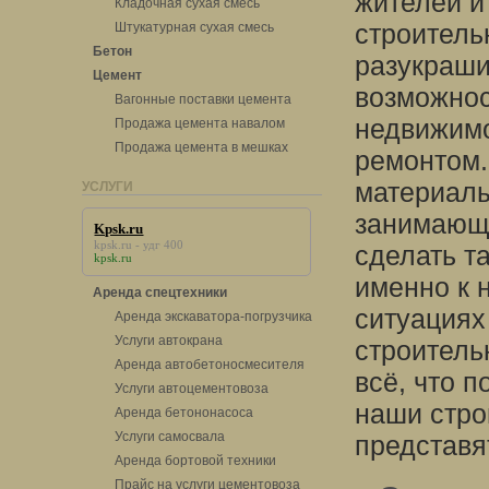
жителей и
Кладочная сухая смесь
строитель
Штукатурная сухая смесь
Бетон
разукраши
Цемент
возможнос
Вагонные поставки цемента
недвижимо
Продажа цемента навалом
Продажа цемента в мешках
ремонтом.
материалы
УСЛУГИ
занимающа
Kpsk.ru
kpsk.ru
- удг 400
сделать т
kpsk.ru
именно к 
Аренда спецтехники
ситуациях
Аренда экскаватора-погрузчика
Услуги автокрана
строитель
Аренда автобетоносмесителя
всё, что п
Услуги автоцементовоза
наши стро
Аренда бетононасоса
Услуги самосвала
представя
Аренда бортовой техники
Прайс на услуги цементовоза