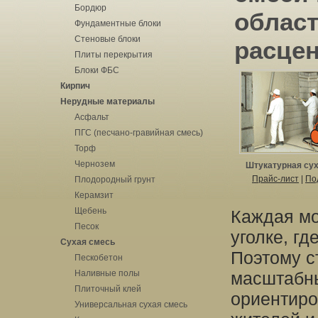
Бордюр
област
Фундаментные блоки
Стеновые блоки
расцен
Плиты перекрытия
Блоки ФБС
Кирпич
Нерудные материалы
Асфальт
ПГС (песчано-гравийная смесь)
Торф
Чернозем
Штукатурная су
Прайс-лист
|
По
Плодородный грунт
Керамзит
Щебень
Каждая мо
Песок
уголке, г
Сухая смесь
Поэтому с
Пескобетон
Наливные полы
масштабны
Плиточный клей
ориентиро
Универсальная сухая смесь