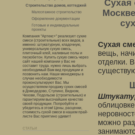
Сухая 
Строительство домов, коттеджей
Москве
Малоэтажное строительство
Оформление документации
сух
Готовые и индивидуальные
проекты
Компания "Артекс+" реализует сухие
смеси (строительные) всех видов, а
Сухая см
именно: штукатурную, кладочную,
универсальную сухую смесь,
вещь, нач
плиточный клей, наливные полы и
пескобетон. Купить сухую смесь через
отделки. 
сайт нашей компании у Вас не
составит труда. нужно лишь выбрать
существую
необходимый Вам вид продукции и
позвонить нам. Наши менеджеры в
случае необходимости
Ш
проконсультируют Вас. Мы
осуществляем продажу сухих смесей
в Домодедово, Ступино, Видном,
Штукатур
Чехове, Подольске (строительных) и
гарантируем высочайшее качество
облицовке
своей продукции. Попробуйте и
убедитесь в этом! Цены, расценки,
неровност
стоимость сухой смеси в нашем прай-
листе Вас приятино удивит!
можно раз
СТАТЬИ
занимаютс