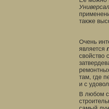
Универсал
применени
также выс
Очень инт
является
свойство 
затвердев
ремонтных
там, где 
и с удово
В любом с
строитель
самый луч