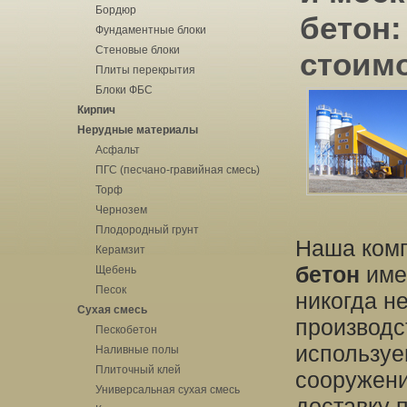
Бордюр
бетон:
Фундаментные блоки
Стеновые блоки
стоимо
Плиты перекрытия
Блоки ФБС
Кирпич
Нерудные материалы
Асфальт
ПГС (песчано-гравийная смесь)
Торф
Чернозем
Плодородный грунт
Наша ком
Керамзит
бетон
имен
Щебень
Песок
никогда н
Сухая смесь
производ
Пескобетон
используе
Наливные полы
Плиточный клей
сооружени
Универсальная сухая смесь
доставку 