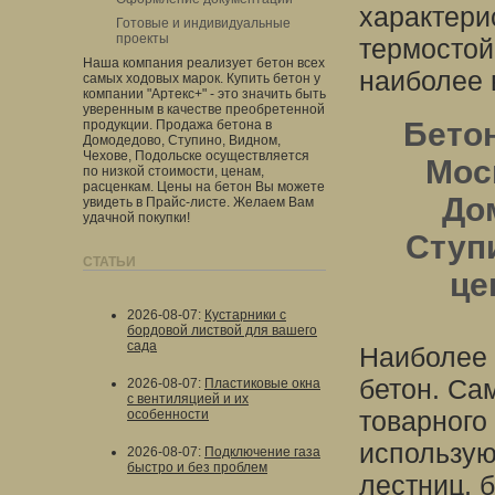
характери
Готовые и индивидуальные
проекты
термостой
Наша компания реализует бетон всех
наиболее 
самых ходовых марок. Купить бетон у
компании "Артекс+" - это значить быть
уверенным в качестве преобретенной
Бетон
продукции. Продажа бетона в
Домодедово, Ступино, Видном,
Чехове, Подольске осуществляется
Мос
по низкой стоимости, ценам,
расценкам. Цены на бетон Вы можете
До
увидеть в Прайс-листе. Желаем Вам
удачной покупки!
Ступи
СТАТЬИ
це
2026-08-07
:
Кустарники с
бордовой листвой для вашего
сада
Наиболее 
бетон. Са
2026-08-07
:
Пластиковые окна
с вентиляцией и их
товарного
особенности
использую
2026-08-07
:
Подключение газа
быстро и без проблем
лестниц, 