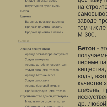
Кладочная сухая смесь
на строит
Штукатурная сухая смесь
Бетон
самовывоз
Цемент
заводе пр
Вагонные поставки цемента
том числе
Продажа цемента навалом
Продажа цемента в мешках
М-300.
УСЛУГИ
Бетон
- э
Аренда спецтехники
получаемы
Аренда экскаватора-погрузчика
Услуги автокрана
перемешан
Аренда автобетоносмесителя
вещества,
Услуги автоцементовоза
воды, взя
Аренда бетононасоса
Услуги самосвала
качестве 
Аренда бортовой техники
щебень, п
Прайс на услуги цементовоза
исскустве
Строительство домов, коттеджей
Малоэтажное строительство
др. Любой
Оформление документации