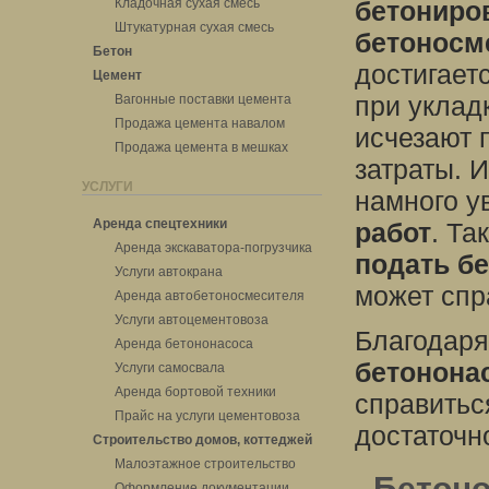
Кладочная сухая смесь
бетониро
Штукатурная сухая смесь
бетоносм
Бетон
достигает
Цемент
при уклад
Вагонные поставки цемента
Продажа цемента навалом
исчезают 
Продажа цемента в мешках
затраты.
УСЛУГИ
намного у
Аренда спецтехники
работ
. Та
Аренда экскаватора-погрузчика
подать б
Услуги автокрана
может спр
Аренда автобетоносмесителя
Услуги автоцементовоза
Благодаря
Аренда бетононасоса
бетонона
Услуги самосвала
Аренда бортовой техники
справитьс
Прайс на услуги цементовоза
достаточн
Строительство домов, коттеджей
Малоэтажное строительство
Бетоно
Оформление документации