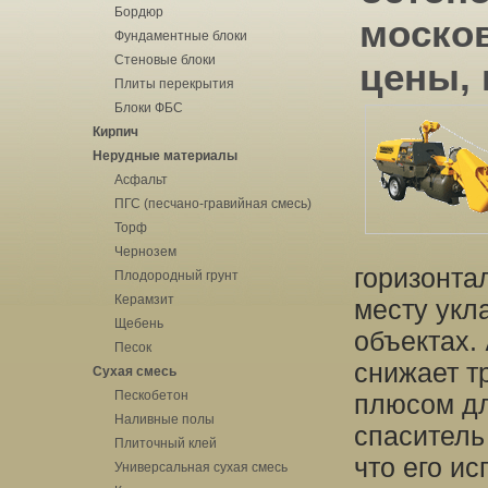
Бордюр
москов
Фундаментные блоки
Стеновые блоки
цены, 
Плиты перекрытия
Блоки ФБС
Кирпич
Нерудные материалы
Асфальт
ПГС (песчано-гравийная смесь)
Торф
Чернозем
горизонта
Плодородный грунт
Керамзит
месту укл
Щебень
объектах.
Песок
снижает т
Сухая смесь
Пескобетон
плюсом д
Наливные полы
спаситель
Плиточный клей
что его ис
Универсальная сухая смесь