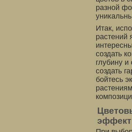
разной фо
уникальны
Итак, исп
растений 
интересны
создать к
глубину и
создать г
бойтесь э
растениям
композици
Цветов
эффект
При выбор