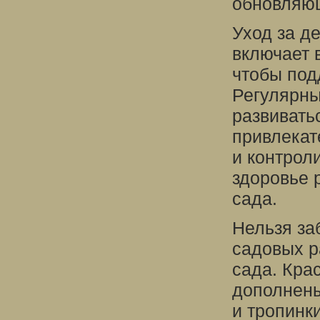
обновляющ
Уход за д
включает в
чтобы под
Регулярны
развивать
привлекат
и контрол
здоровье 
сада.
Нельзя за
садовых р
сада. Кра
дополнены
и тропинк