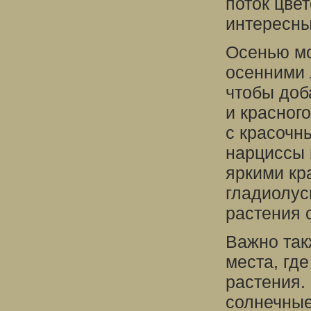
поток цвет
интересны
Осенью мо
осенними 
чтобы доб
и красног
с красочн
нарциссы 
яркими кр
гладиолус
растения 
Важно так
места, гд
растения.
солнечные 