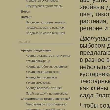
Кладочная сухая смесь
хвойные д
Штукатурная сухая смесь
Бетон
цвет, текс
Цемент
растения,
Вагонные поставки цемента
регионе и
Продажа цемента навалом
Продажа цемента в мешках
Цветущие
УСЛУГИ
выбором д
Аренда спецтехники
предлагаю
Аренда экскаватора-погрузчика
в разное 
Услуги автокрана
небольших
Аренда автобетоносмесителя
Услуги автоцементовоза
кустарник
Аренда бетононасоса
текстурны
Услуги самосвала
как клены
Аренда бортовой техники
Прайс на услуги цементовоза
сада благ
Строительство домов, коттеджей
Чтобы соз
Малоэтажное строительство
Оформление документации