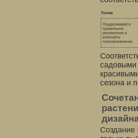
Полив
Поддерживайте
правильное
увлажнение и
избегайте
переувлажнения.
Соответст
садовыми 
красивыми
сезона и 
Сочета
растени
дизайна
Создание 