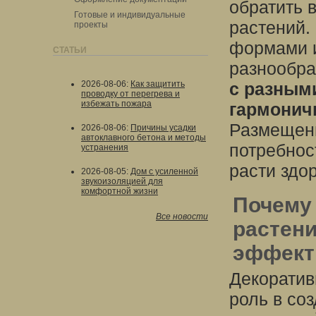
обратить 
Готовые и индивидуальные
растений.
проекты
формами и
СТАТЬИ
разнообра
2026-08-06
:
Как защитить
с разным
проводку от перегрева и
избежать пожара
гармонич
Размещени
2026-08-06
:
Причины усадки
автоклавного бетона и методы
потребнос
устранения
расти здо
2026-08-05
:
Дом с усиленной
звукоизоляцией для
комфортной жизни
Почему
Все новости
растен
эффект
Декоратив
роль в со