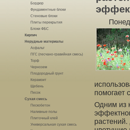
Бордюр
эффек
Фундаментные блоки
Стеновые блоки
Понед
Плиты перекрытия
Блоки ФБС
Кирпич
Нерудные материалы
Асфальт
ПГС (песчано-гравийная смесь)
Торф
Чернозем
Плодородный грунт
Керамзит
использов
Щебень
помогает 
Песок
Сухая смесь
Одним из 
Пескобетон
эффектног
Наливные полы
Плиточный клей
растений.
Универсальная сухая смесь
цветущие 