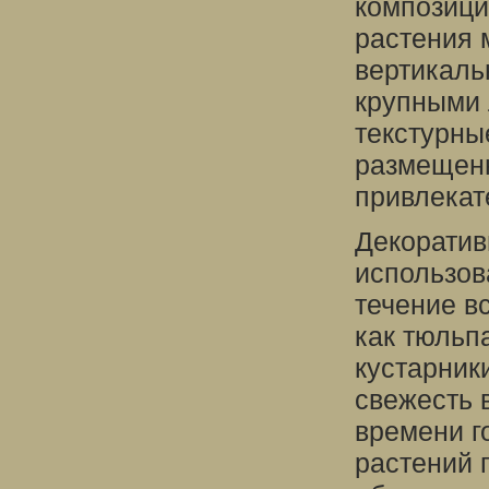
композици
растения 
вертикаль
крупными 
текстурны
размещенн
привлекат
Декоратив
использов
течение в
как тюльп
кустарник
свежесть в
времени г
растений 