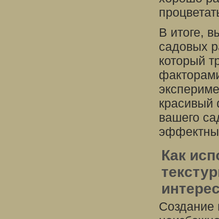
процветат
В итоге, 
садовых р
который т
факторами
экспериме
красивый 
вашего са
эффектны
Как ис
текстур
интере
Создание 