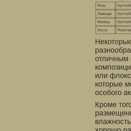
Розы
Кустоо
Лаванда
Кустоо
Флоксы
Кустоо
Хоста
Розетч
Некоторые
разнообра
отличным 
композици
или флокс
которые м
особого а
Кроме тог
размещени
влажность
хорошо ра