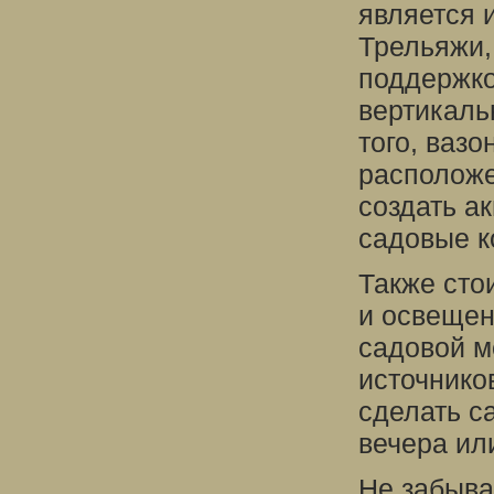
является 
Трельяжи,
поддержко
вертикаль
того, вазо
расположе
создать а
садовые к
Также сто
и освещен
садовой м
источнико
сделать с
вечера ил
Не забыва