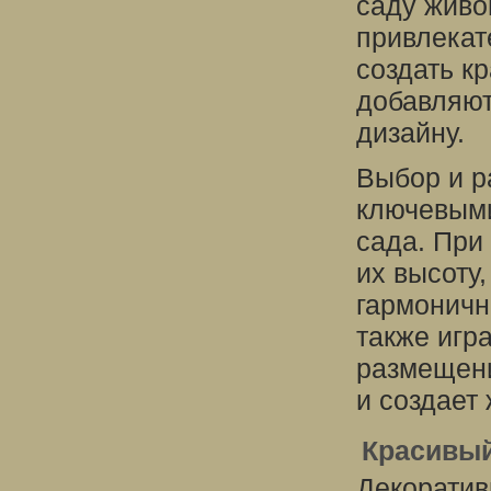
саду живо
привлекат
создать к
добавляют
дизайну.
Выбор и р
ключевыми
сада. При
их высоту
гармоничн
также игр
размещени
и создает 
Красивый
Декоратив