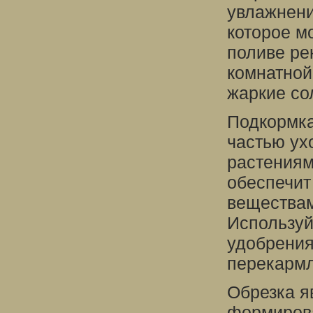
увлажнени
которое м
поливе ре
комнатной
жаркие со
Подкормка
частью ух
растениям
обеспечит
веществам
Используй
удобрения
перекармл
Обрезка я
формирова