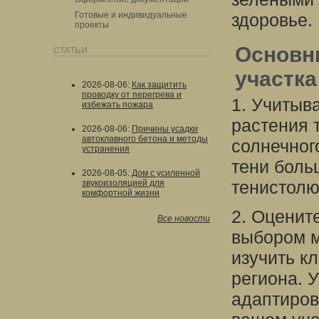
Готовые и индивидуальные
здоровье.
проекты
Основн
СТАТЬИ
участка
2026-08-06
:
Как защитить
проводку от перегрева и
1. Учитыв
избежать пожара
растения 
2026-08-06
:
Причины усадки
автоклавного бетона и методы
солнечног
устранения
тени боль
2026-08-05
:
Дом с усиленной
тенистолю
звукоизоляцией для
комфортной жизни
2. Оценит
Все новости
выбором м
изучить к
региона. 
адаптиров