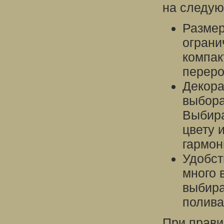
на следую
Размер
ограни
компак
переро
Декора
выбора
Выбира
цвету 
гармон
Удобст
много 
выбира
полива
При прави