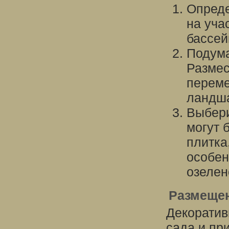
Опреде
на уча
бассей
Подума
Размес
переме
ландш
Выбери
могут 
плитка
особен
озелен
Размещен
Декоратив
сада и пр