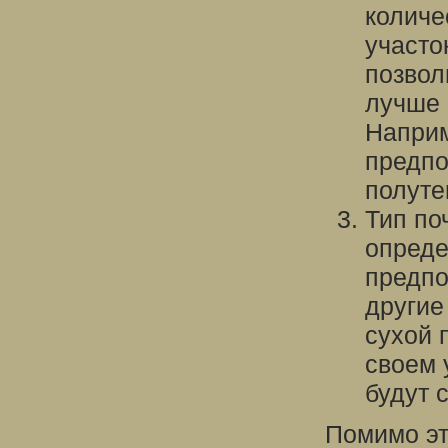
количе
участо
позвол
лучше 
Наприм
предпо
полуте
Тип по
опреде
предпо
другие
сухой 
своем 
будут 
Помимо эт