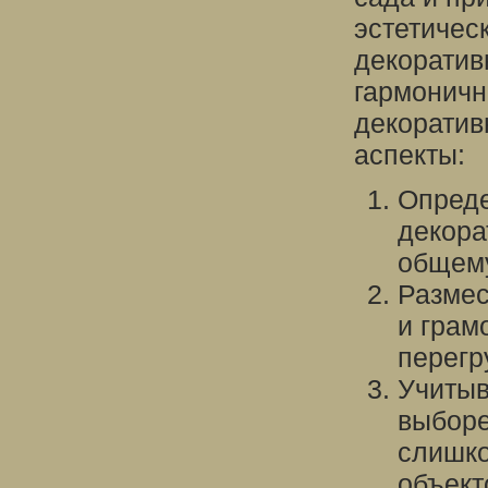
эстетичес
декоратив
гармоничн
декоратив
аспекты:
Опреде
декора
общему
Размес
и грам
перегр
Учитыв
выборе
слишко
объект