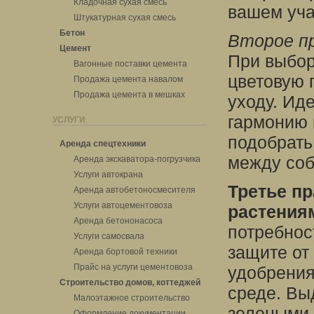
Кладочная сухая смесь
вашем уча
Штукатурная сухая смесь
Бетон
Второе пр
Цемент
При выбор
Вагонные поставки цемента
цветовую 
Продажа цемента навалом
Продажа цемента в мешках
уходу. Ид
гармонию 
УСЛУГИ
подобрать
Аренда спецтехники
между соб
Аренда экскаватора-погрузчика
Услуги автокрана
Третье пр
Аренда автобетоносмесителя
Услуги автоцементовоза
растения
Аренда бетононасоса
потребнос
Услуги самосвала
защите от
Аренда бортовой техники
Прайс на услуги цементовоза
удобрения
Строительство домов, коттеджей
среде. Вы
Малоэтажное строительство
зелеными 
Оформление документации