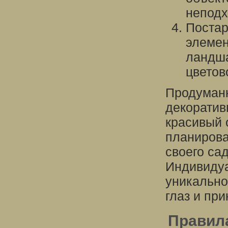
неподх
Постар
элемен
ландша
цветов
Продуманн
декоратив
красивый 
планирова
своего са
Индивидуа
уникально
глаз и пр
Правила