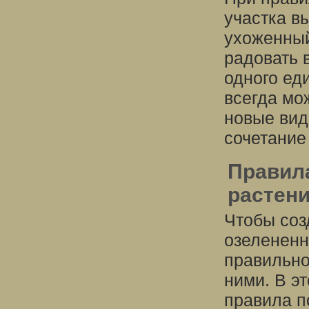
участка в
ухоженный
радовать в
одного ед
всегда мо
новые вид
сочетание
Правила
растен
Чтобы соз
озелененн
правильно
ними. В э
правила п