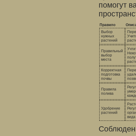
помогут в
пространс
Правило
Опис
Выбор
Пере
нужных
Учит
растений
раст
Учти
Правильный
Неко
выбор
полу
места
раст
Корректная
Пере
подготовка
удал
почвы
позв
Регу
Правила
умер
полива
кажд
Раст
Удобрение
Регу
растений
орга
вида
Соблюдени