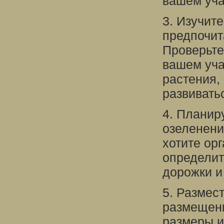
вашем уча
3. Изучит
предпочит
Проверьте
вашем уча
растения,
развивать
4. Планир
озеленени
хотите ор
определит
дорожки и 
5. Размес
размещени
размеры и