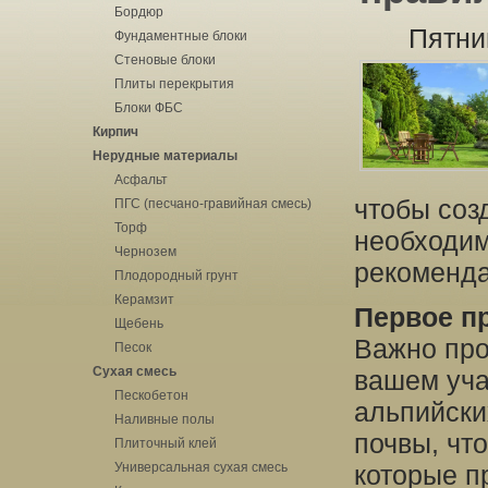
Бордюр
Пятни
Фундаментные блоки
Стеновые блоки
Плиты перекрытия
Блоки ФБС
Кирпич
Нерудные материалы
Асфальт
чтобы соз
ПГС (песчано-гравийная смесь)
Торф
необходим
Чернозем
рекоменд
Плодородный грунт
Керамзит
Первое п
Щебень
Важно про
Песок
Сухая смесь
вашем учас
Пескобетон
альпийски
Наливные полы
почвы, чт
Плиточный клей
Универсальная сухая смесь
которые п