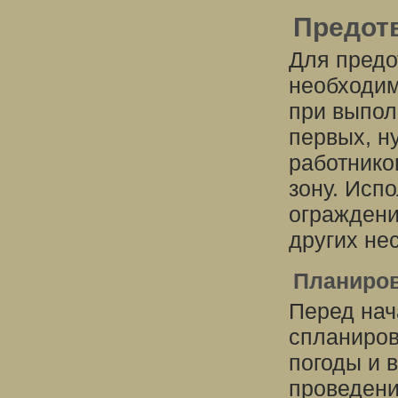
Предот
Для предо
необходим
при выпол
первых, н
работнико
зону. Исп
ограждени
других не
Планиров
Перед нач
спланиров
погоды и 
проведени