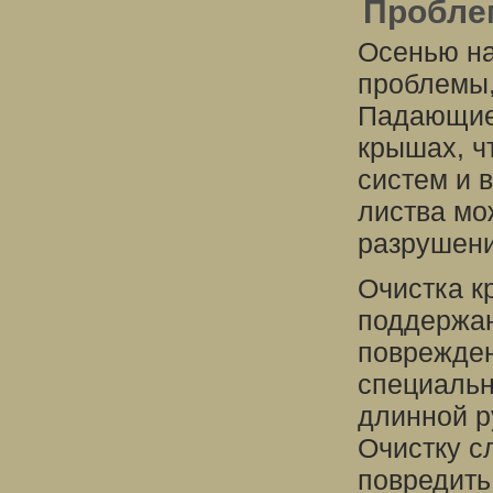
Пробле
Осенью на
проблемы,
Падающие 
крышах, ч
систем и 
листва мож
разрушени
Очистка к
поддержан
поврежден
специальн
длинной р
Очистку с
повредить