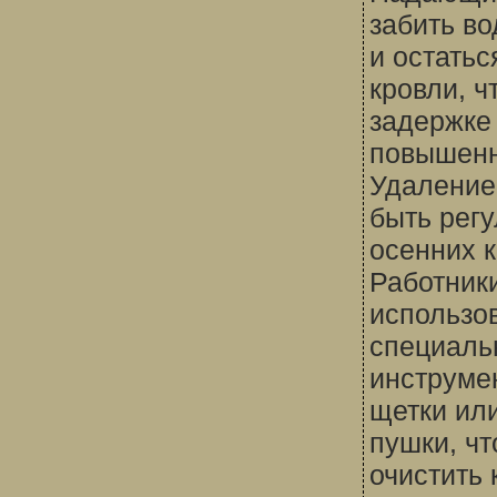
забить в
и остатьс
кровли, ч
задержке
повышенн
Удаление
быть рег
осенних к
Работник
использо
специаль
инструмен
щетки ил
пушки, ч
очистить 