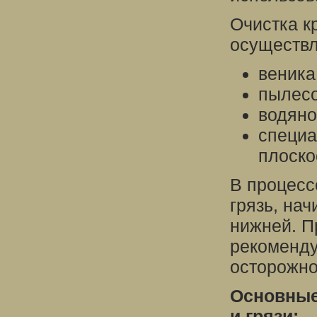
Очистка к
осуществл
веника
пылесо
водяно
специа
плоско
В процесс
грязь, нач
нижней. П
рекоменду
осторожно
Основные
и грязи: