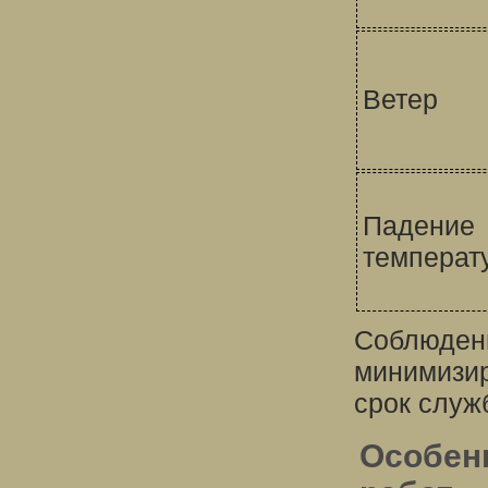
Ветер
Падение
температ
Соблюдени
минимизир
срок служ
Особен