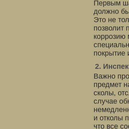
Первым ша
должно бы
Это не то
позволит 
коррозию 
специальн
покрытие 
2. Инспе
Важно про
предмет н
сколы, от
случае об
немедленн
и отколы 
что все с