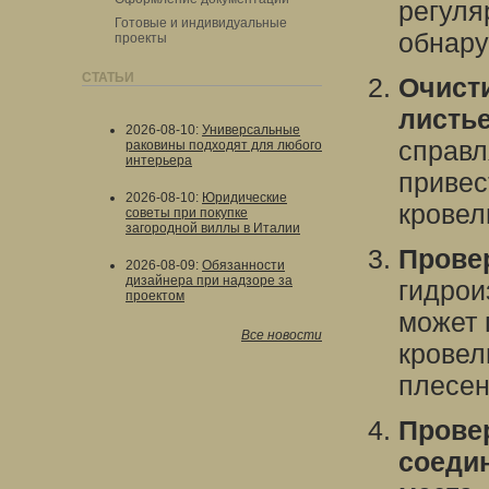
регуля
Готовые и индивидуальные
обнар
проекты
СТАТЬИ
Очисти
листье
2026-08-10
:
Универсальные
справл
раковины подходят для любого
интерьера
привес
2026-08-10
:
Юридические
кровел
советы при покупке
загородной виллы в Италии
Провер
2026-08-09
:
Обязанности
дизайнера при надзоре за
гидрои
проектом
может 
Все новости
кровел
плесен
Прове
соеди