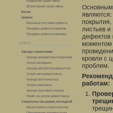
Кладочная сухая смесь
Основными
Штукатурная сухая смесь
Бетон
являются:
Цемент
покрытия,
Вагонные поставки цемента
листьев и
Продажа цемента навалом
Продажа цемента в мешках
дефектов 
моментом 
УСЛУГИ
проведени
Аренда спецтехники
кровли с 
Аренда экскаватора-погрузчика
Услуги автокрана
проблем.
Аренда автобетоносмесителя
Услуги автоцементовоза
Рекоменд
Аренда бетононасоса
работам:
Услуги самосвала
Аренда бортовой техники
Прове
Прайс на услуги цементовоза
трещи
Строительство домов, коттеджей
трещин
Малоэтажное строительство
Оформление документации