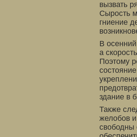
вызвать р
Сырость м
гниение д
возникнов
В осенний
а скорост
Поэтому р
состояние
укреплени
предотвра
здание в 
Также сле
желобов и
свободны 
обеспечит