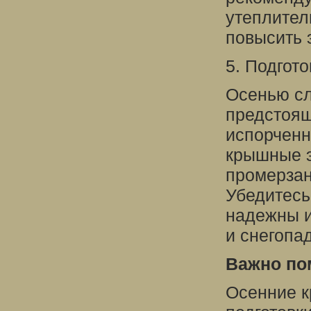
утеплител
повысить 
5. Подгото
Осенью сл
предстоящ
испорченн
крышные э
промерзан
Убедитесь
надежны и
и снегопа
Важно по
Осенние к