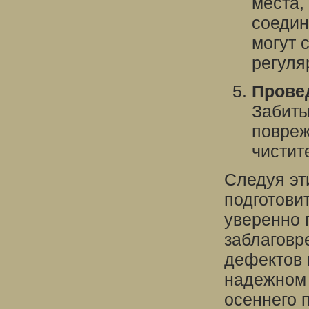
места,
соедин
могут 
регуля
Провед
Забиты
повреж
чистит
Следуя эт
подготови
уверенно п
заблаговр
дефектов 
надежном 
осеннего 