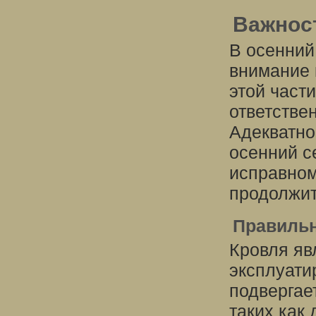
Важнос
В осенний
внимание 
этой част
ответстве
Адекватно
осенний с
исправном
продолжит
Правильн
Кровля яв
эксплуати
подвергае
таких как 