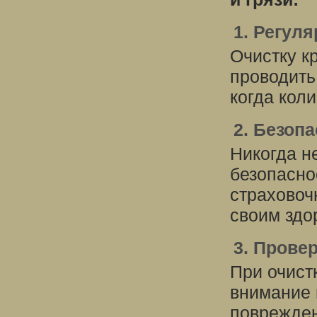
1. Регул
Очистку к
проводить
когда кол
2. Безоп
Никогда н
безопасно
страховоч
своим здо
3. Прове
При очист
внимание 
поврежден