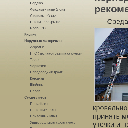
Бордюр
реком
Фундаментные блоки
Стеновые блоки
Среда
Плиты перекрытия
Блоки ФБС
Кирпич
Нерудные материалы
Асфальт
ПГС (песчано-гравийная смесь)
Торф
Чернозем
Плодородный грунт
Керамзит
Щебень
Песок
Сухая смесь
Пескобетон
кровельно
Наливные полы
принять м
Плиточный клей
утечки и 
Универсальная сухая смесь