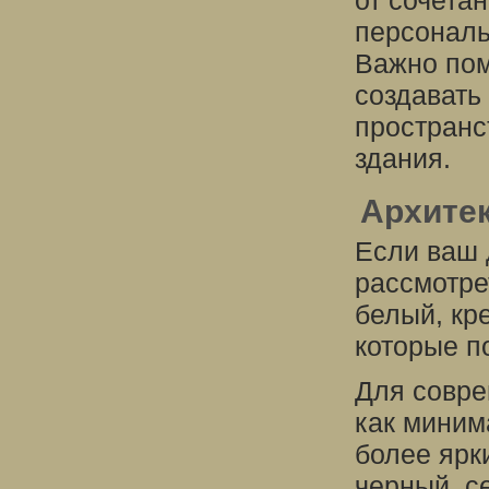
от сочетан
персональ
Важно пом
создавать
пространс
здания.
Архите
Если ваш 
рассмотре
белый, кр
которые п
Для совре
как миним
более ярки
черный, с