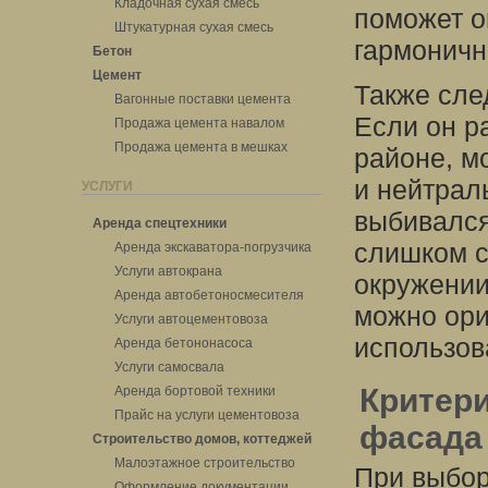
Кладочная сухая смесь
поможет о
Штукатурная сухая смесь
гармоничн
Бетон
Цемент
Также сле
Вагонные поставки цемента
Если он р
Продажа цемента навалом
Продажа цемента в мешках
районе, м
и нейтрал
УСЛУГИ
выбивался
Аренда спецтехники
слишком с
Аренда экскаватора-погрузчика
Услуги автокрана
окружении
Аренда автобетоносмесителя
можно ори
Услуги автоцементовоза
использов
Аренда бетононасоса
Услуги самосвала
Критер
Аренда бортовой техники
Прайс на услуги цементовоза
фасада
Строительство домов, коттеджей
Малоэтажное строительство
При выбор
Оформление документации