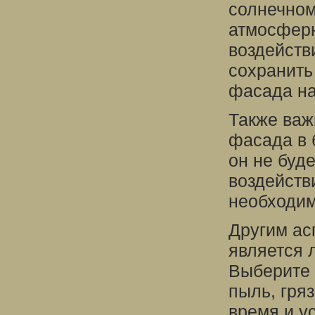
солнечном
атмосферн
воздейств
сохранить
фасада на
Также важ
фасада в 
он не буде
воздейств
необходимо
Другим ас
является 
Выберите 
пыль, гря
время и у