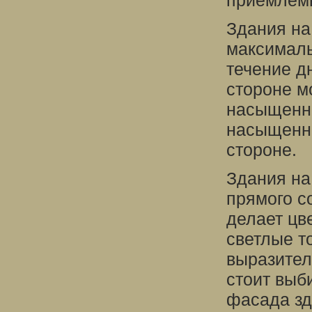
приемлем
Здания на
максималь
течение дн
стороне м
насыщенны
насыщенны
стороне.
Здания на
прямого со
делает цв
светлые т
выразител
стоит выб
фасада зд