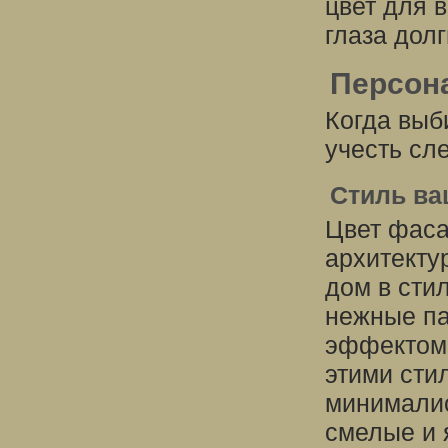
цвет для 
глаза долг
Персон
Когда выб
учесть сл
Стиль ва
Цвет фаса
архитекту
дом в сти
нежные па
эффектом 
этими сти
минималис
смелые и 