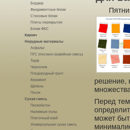
Бордюр
Пятни
Фундаментные блоки
Стеновые блоки
Плиты перекрытия
Блоки ФБС
Кирпич
Нерудные материалы
Асфальт
ПГС (песчано-гравийная смесь)
Торф
Чернозем
Плодородный грунт
решение, 
Керамзит
Щебень
множества
Песок
Сухая смесь
Перед тем
Пескобетон
определит
Наливные полы
может быт
Плиточный клей
Универсальная сухая смесь
минималис