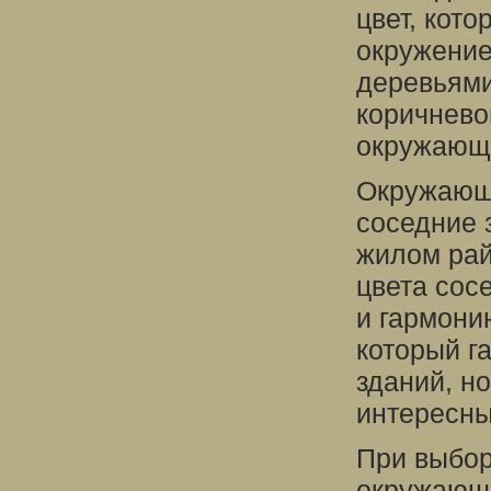
цвет, кот
окружение
деревьями
коричнево
окружающ
Окружающа
соседние 
жилом рай
цвета сос
и гармони
который г
зданий, н
интересны
При выбор
окружающу