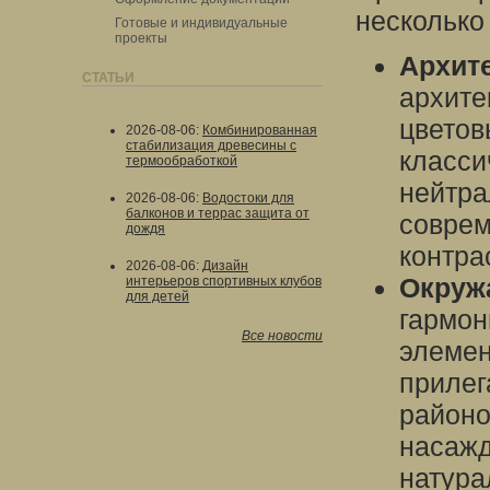
несколько
Готовые и индивидуальные
проекты
Архит
СТАТЬИ
архите
цветов
2026-08-06
:
Комбинированная
стабилизация древесины с
класси
термообработкой
нейтра
2026-08-06
:
Водостоки для
балконов и террас защита от
соврем
дождя
контра
2026-08-06
:
Дизайн
Окруж
интерьеров спортивных клубов
для детей
гармон
Все новости
элемен
прилег
районо
насажд
натура