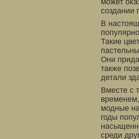
может ока
создании 
В настоящ
популярно
Такие цве
пастельны
Они прида
также поз
детали зд
Вместе с 
временем,
модные на
годы попу
насыщенны
среди друг