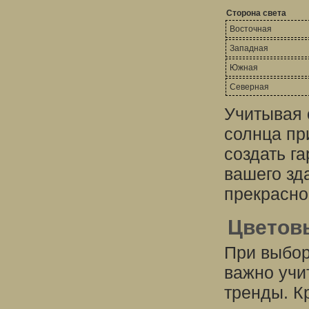
Сторона света
Восточная
Западная
Южная
Северная
Учитывая 
солнца пр
создать г
вашего зд
прекрасно
Цветов
При выбор
важно учи
тренды. К