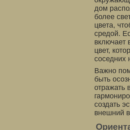
дом распо
более све
цвета, чт
средой. Е
включает 
цвет, кот
соседних 
Важно пом
быть осоз
отражать 
гармониро
создать э
внешний в
Ориент