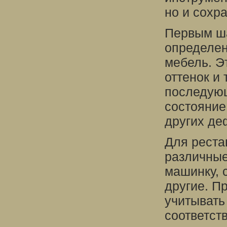
но и сохр
Первым ша
определен
мебель. Э
оттенок и 
последующ
состояние
других де
Для реста
различны
машинку, с
другие. П
учитывать
соответст