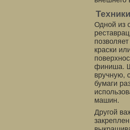
Техник
Одной из 
реставрац
позволяет
краски ил
поверхнос
финиша. Ш
вручную, 
бумаги раз
использов
машин.
Другой ва
закреплен
выкрашива