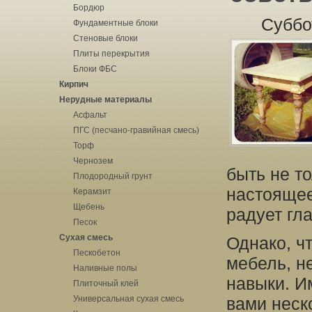
Бордюр
Суббо
Фундаментные блоки
Стеновые блоки
Плиты перекрытия
Блоки ФБС
Кирпич
Нерудные материалы
Асфальт
ПГС (песчано-гравийная смесь)
Торф
Чернозем
быть не т
Плодородный грунт
настоящее
Керамзит
Щебень
радует гл
Песок
Сухая смесь
Однако, ч
Пескобетон
мебель, н
Наливные полы
навыки. И
Плиточный клей
Универсальная сухая смесь
вами неск