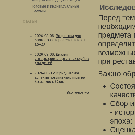
Исследов
Готовые и индивидуальные
проекты
Перед тем
СТАТЬИ
необходим
предмета 
2026-08-06
:
Водостоки для
балконов и террас защита от
определит
дождя
возможные
2026-08-06
:
Дизайн
интерьеров спортивных клубов
при реста
для детей
Важно обр
2026-08-06
:
Юридические
аспекты покупки квартиры на
Коста-дель-Соль
Состоя
Все новости
качест
Сбор и
- исто
эпоха;
Оценка