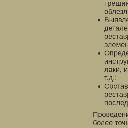
трещин
облезла
Выявле
детале
рестав
элемен
Опреде
инстру
лаки, 
т.д.;
Состав
рестав
послед
Проведени
более точ