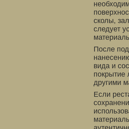
необходим
поверхнос
сколы, за
следует у
материалы
После под
нанесению
вида и со
покрытие 
другими м
Если рест
сохранени
использов
материалы
аутентичн