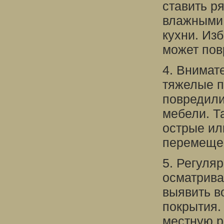
ставить р
влажными 
кухни. Изб
может пов
4. Внимат
тяжелые п
повредили
мебели. Т
острые ил
перемеще
5. Регуля
осматрива
выявить в
покрытия.
местную р