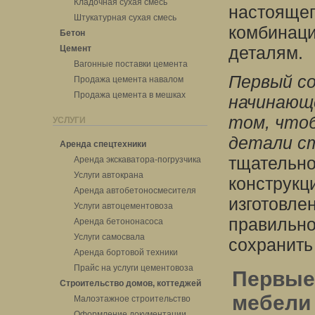
Кладочная сухая смесь
настоящег
Штукатурная сухая смесь
комбинаци
Бетон
деталям.
Цемент
Вагонные поставки цемента
Первый с
Продажа цемента навалом
Продажа цемента в мешках
начинающ
том, что
УСЛУГИ
детали с
Аренда спецтехники
тщательно
Аренда экскаватора-погрузчика
Услуги автокрана
конструкц
Аренда автобетоносмесителя
изготовле
Услуги автоцементовоза
правильно
Аренда бетононасоса
Услуги самосвала
сохранить
Аренда бортовой техники
Прайс на услуги цементовоза
Первые 
Строительство домов, коттеджей
мебели
Малоэтажное строительство
Оформление документации