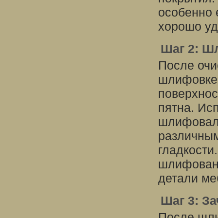
особенно 
хорошо уд
Шаг 2: Ш
После очи
шлифовке.
поверхнос
пятна. Ис
шлифоваль
различным
гладкости
шлифовани
детали ме
Шаг 3: З
После шли