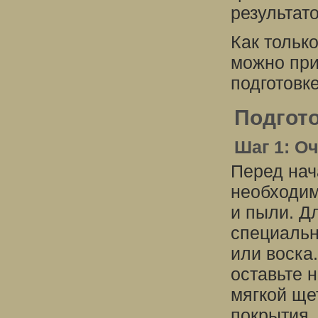
результато
Как тольк
можно при
подготовк
Подгот
Шаг 1: О
Перед нач
необходим
и пыли. Д
специальн
или воска
оставьте 
мягкой щет
покрытия.