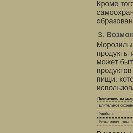
Кроме тог
самоохран
образован
3. Возмо
Морозильн
продукты 
может быт
продуктов
пищи, кот
использов
Преимущества хран
Длительное сохран
Удобство
Возможность замо