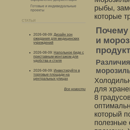
рыбы, зам
Готовые и индивидуальные
проекты
которые т
СТАТЬИ
Почему
2026-08-09
:
Дизайн зон
и мороз
ожидания для медицинских
учреждений
продук
2026-08-09
:
Напольное биде с
приставным монтажом для
Различия
удобства и стиля
морозиль
2026-08-09
:
Инвестируйте в
торговые площади на
Холодильн
центральных улицах
для хране
Все новости
8 градусо
оптимальн
который п
полезные 