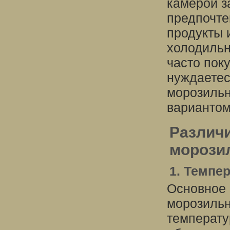
камерой з
предпочте
продукты и
холодильн
часто пок
нуждаетес
морозильн
вариантом
Различ
морози
1. Темпе
Основное 
морозильн
температу