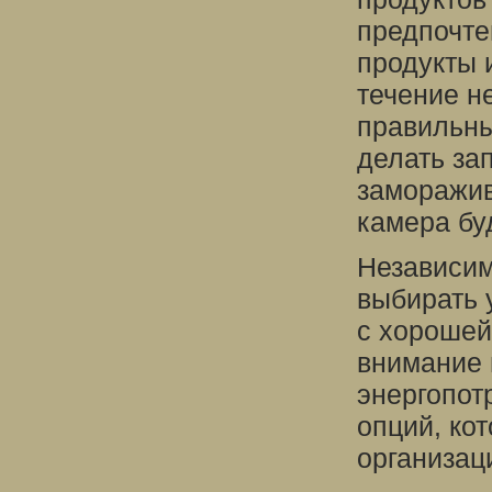
предпочте
продукты 
течение н
правильны
делать за
заморажив
камера бу
Независим
выбирать 
с хорошей
внимание 
энергопот
опций, ко
организац