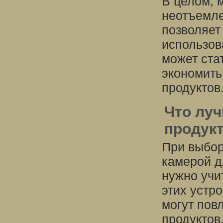
В целом, 
неотъемле
позволяет
использов
может ста
экономить
продуктов
Что луч
продук
При выбор
камерой д
нужно учи
этих устр
могут пов
продуктов