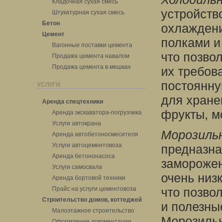
Кладочная сухая смесь
устройств
Штукатурная сухая смесь
Бетон
охлаждени
Цемент
полками и
Вагонные поставки цемента
что позво
Продажа цемента навалом
Продажа цемента в мешках
их требов
постоянну
УСЛУГИ
для хране
Аренда спецтехники
фрукты, м
Аренда экскаватора-погрузчика
Услуги автокрана
Морозиль
Аренда автобетоносмесителя
Услуги автоцементовоза
предназна
Аренда бетононасоса
заморожен
Услуги самосвала
очень низ
Аренда бортовой техники
Прайс на услуги цементовоза
что позво
Строительство домов, коттеджей
и полезны
Малоэтажное строительство
Морозильн
Оформление документации