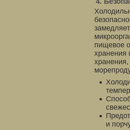
4. Безоп
Холодильн
безопасно
замедляет
микроорга
пищевое о
хранения 
хранения, 
морепроду
Холоди
темпер
Способ
свежес
Предот
и порч