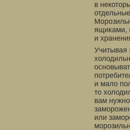
в некотор
отдельные
Морозиль
ящиками, 
и хранени
Учитывая 
холодильн
основыват
потребите
и мало по
то холоди
вам нужно
заморожен
или замор
морозильн