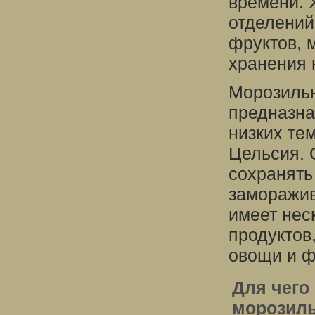
времени. 
отделений
фруктов, 
хранения 
Морозильн
предназна
низких те
Цельсия. 
сохранять
заморажив
имеет нес
продуктов
овощи и ф
Для чего
морозиль