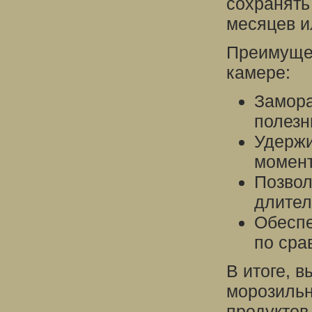
сохранять
месяцев и
Преимущес
камере:
Замора
полезн
Удержи
момент
Позвол
длител
Обеспе
по сра
В итоге, 
морозильн
продуктов