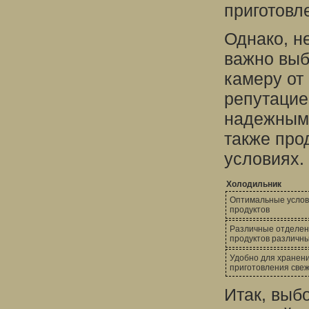
приготовл
Однако, н
важно выб
камеру от
репутацией
надежным 
также про
условиях.
Холодильник
Оптимальные услов
продуктов
Различные отделен
продуктов различны
Удобно для хранени
приготовления све
Итак, выб