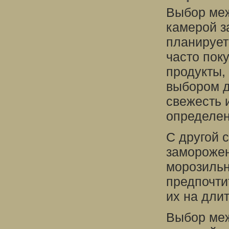
Выбор меж
камерой за
планирует
часто пок
продукты,
выбором д
свежесть 
определен
С другой 
заморожен
морозильн
предпочти
их на длит
Выбор меж