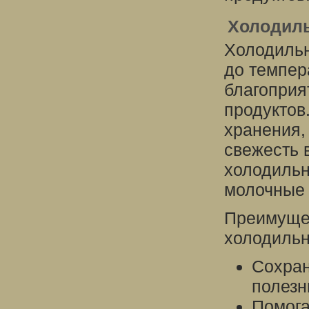
Холодил
Холодильн
до темпер
благоприя
продуктов
хранения,
свежесть 
холодильн
молочные 
Преимущес
холодильн
Сохран
полезн
Помога