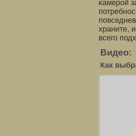
камерой з
потребнос
повседнев
храните, 
всего под
Видео:
Как выб