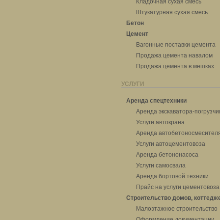
Кладочная сухая смесь
Штукатурная сухая смесь
Бетон
Цемент
Вагонные поставки цемента
Продажа цемента навалом
Продажа цемента в мешках
УСЛУГИ
Аренда спецтехники
Аренда экскаватора-погрузчи
Услуги автокрана
Аренда автобетоносмесител
Услуги автоцементовоза
Аренда бетононасоса
Услуги самосвала
Аренда бортовой техники
Прайс на услуги цементовоза
Строительство домов, коттедж
Малоэтажное строительство
Оформление документации