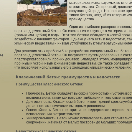
материалов, используемых во многи
строительства. Он прочный, долгове
окружающей среды. Но на рынке пр
типов бетона, каждый из которых им
преимущества.
Один из наиболее распространенных
портландцементный бетон. Он состоит из связующего материала - 
(гравия или щебня) и воды. Этот тип бетона обладает высокой прочн
воздействию внешних факторов. Однако у него есть и недостатки, так
химическим веществам и низкая устойчивость к температурным коле
Для решения этих проблем был разработан специальный тип бетон
ь)
портландцементный бетон. Он получается путем добавления в соста
пластификаторов или прочих добавок. Благодаря этому, модифицир
прочным и устойчивым к химическим веществам. Он также обладает
что позволяет использовать его в холодных климатических условиях.
Классический бетон: преимущества и недостатки
Преимущества классического бетона:
Прочность. Бетон обладает высокой прочностью и устойчиво
воздействиям, таким как нагрузки, вибрации и тепловые изме
Долговечность. Классический бетон имеет долгий срок службы 
делает его экономически выгодным решением.
Огнестойкость. Бетон не горит и не поддерживает горение, ч
использования в строительстве.
Универсальность. Бетон можно использовать для строительст
сооружений, начиная от малых построек до больших промыш
Недостатки классического бетона: