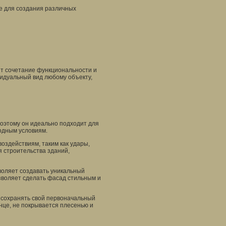
е для создания различных
ет сочетание функциональности и
видуальный вид любому объекту,
поэтому он идеально подходит для
одным условиям.
оздействиям, таким как удары,
я строительства зданий,
воляет создавать уникальный
озволяет сделать фасад стильным и
 сохранять свой первоначальный
нце, не покрывается плесенью и