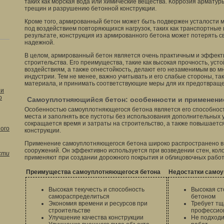
таких как морская вода или химические вещества. Коррозия арматур
трещин и разрушению бетонной конструкции.
Кроме того, армированный бетон может быть подвержен усталости 
под воздействием повторяющихся нагрузок, таких как транспортные 
результате, конструкция из армированного бетона может потерять с
надежной.
В целом, армированный бетон является очень практичным и эффек
строительства. Его преимущества, такие как высокая прочность, уст
воздействиям, а также огнестойкость, делают его незаменимым во м
индустрии. Тем не менее, важно учитывать и его слабые стороны, так
материала, и принимать соответствующие меры для их предотвраще
 и
о
Самоуплотняющийся бетон: особенности и применени
Особенностью самоуплотняющегося бетона является его способност
места и заполнять все пустоты без использования дополнительных у
сокращается время и затраты на строительство, а также повышается
ого
конструкции.
Применение самоуплотняющегося бетона широко распространено в 
сооружений. Он эффективно используется при возведении стен, коло
сти
применяют при создании дорожного покрытия и облицовочных работ
Преимущества самоуплотняющегося бетона
Недостатки самоу
Высокая текучесть и способность
Высокая ст
самораспределиться
бетоном
Экономия времени и ресурсов при
Требует тщ
строительстве
профессио
Улучшение качества конструкции
Не подходи