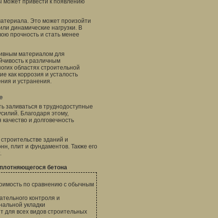
ы может привести к появлению
материала. Это может произойти
или динамические нагрузки. В
вою прочность и стать менее
тивным материалом для
ойчивость к различным
ногих областях строительной
ие как коррозия и усталость
ния и устранения.
е
ь заливаться в труднодоступные
силий. Благодаря этому,
 качество и долговечность
строительстве зданий и
нн, плит и фундаментов. Также его
.
плотняющегося бетона
оимость по сравнению с обычным
ательного контроля и
нальной укладки
т для всех видов строительных