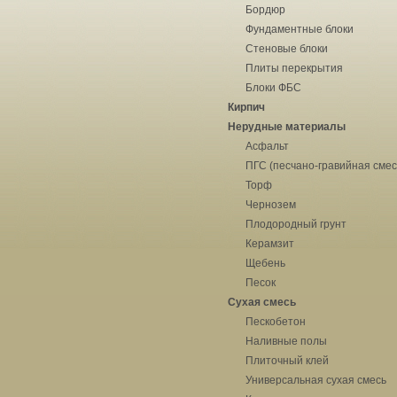
Бордюр
Фундаментные блоки
Стеновые блоки
Плиты перекрытия
Блоки ФБС
Кирпич
Нерудные материалы
Асфальт
ПГС (песчано-гравийная смес
Торф
Чернозем
Плодородный грунт
Керамзит
Щебень
Песок
Сухая смесь
Пескобетон
Наливные полы
Плиточный клей
Универсальная сухая смесь