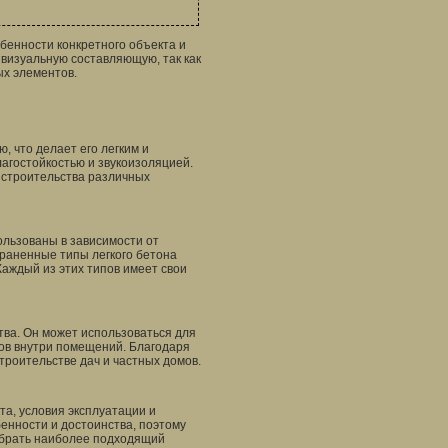
енности конкретного объекта и
 визуальную составляющую, так как
ых элементов.
ю, что делает его легким и
агостойкостью и звукоизоляцией.
я строительства различных
ользованы в зависимости от
траненные типы легкого бетона
аждый из этих типов имеет свои
тва. Он может использоваться для
ков внутри помещений. Благодаря
строительстве дач и частных домов.
та, условия эксплуатации и
бенности и достоинства, поэтому
ыбрать наиболее подходящий