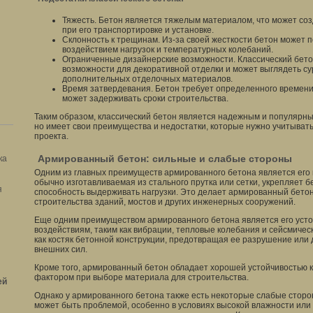
Тяжесть. Бетон является тяжелым материалом, что может со
при его транспортировке и установке.
Склонность к трещинам. Из-за своей жесткости бетон может 
воздействием нагрузок и температурных колебаний.
Ограниченные дизайнерские возможности. Классический бет
возможности для декоративной отделки и может выглядеть с
дополнительных отделочных материалов.
Время затвердевания. Бетон требует определенного времени
может задерживать сроки строительства.
Таким образом, классический бетон является надежным и популярн
но имеет свои преимущества и недостатки, которые нужно учитывать
проекта.
Армированный бетон: сильные и слабые стороны
ка
Одним из главных преимуществ армированного бетона является его 
обычно изготавливаемая из стального прутка или сетки, укрепляет 
я
способность выдерживать нагрузки. Это делает армированный бет
строительства зданий, мостов и других инженерных сооружений.
Еще одним преимуществом армированного бетона является его усто
воздействиям, таким как вибрации, тепловые колебания и сейсмичес
как костяк бетонной конструкции, предотвращая ее разрушение ил
внешних сил.
Кроме того, армированный бетон обладает хорошей устойчивостью к
фактором при выборе материала для строительства.
ей
Однако у армированного бетона также есть некоторые слабые стор
может быть проблемой, особенно в условиях высокой влажности или 