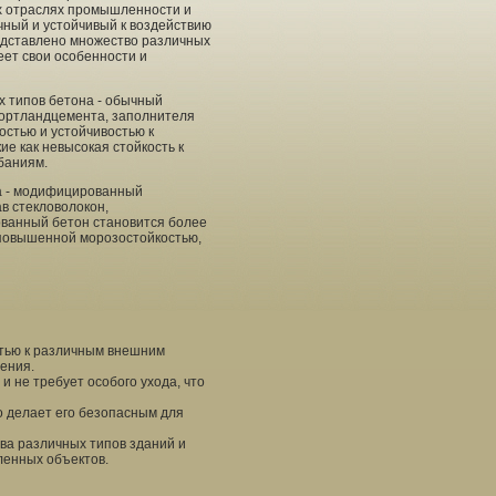
х отраслях промышленности и
чный и устойчивый к воздействию
едставлено множество различных
еет свои особенности и
 типов бетона - обычный
портландцемента, заполнителя
остью и устойчивостью к
ие как невысокая стойкость к
баниям.
а - модифицированный
в стекловолокон,
ованный бетон становится более
 повышенной морозостойкостью,
стью к различным внешним
нения.
и не требует особого ухода, что
то делает его безопасным для
ва различных типов зданий и
ленных объектов.