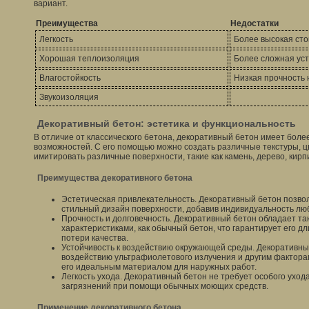
вариант.
Преимущества
Недостатки
Легкость
Более высокая ст
Хорошая теплоизоляция
Более сложная ус
Влагостойкость
Низкая прочность 
Звукоизоляция
Декоративный бетон: эстетика и функциональность
В отличие от классического бетона, декоративный бетон имеет бол
возможностей. С его помощью можно создать различные текстуры, ц
имитировать различные поверхности, такие как камень, дерево, кирпи
Преимущества декоративного бетона
Эстетическая привлекательность. Декоративный бетон позво
стильный дизайн поверхности, добавив индивидуальность лю
Прочность и долговечность. Декоративный бетон обладает т
характеристиками, как обычный бетон, что гарантирует его д
потери качества.
Устойчивость к воздействию окружающей среды. Декоративны
воздействию ультрафиолетового излучения и другим фактора
его идеальным материалом для наружных работ.
Легкость ухода. Декоративный бетон не требует особого ухода 
загрязнений при помощи обычных моющих средств.
Применение декоративного бетона