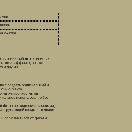
оимость
тановка
на сжатие
ее широкий выбор отделочных
ветовые эффекты, а также
ч и другие.
ляет создать оригинальный и
бому объекту.
акими же прочностными
лительное использование без
й бетон не подвержен коррозии,
м окружающей среды, что делает
и легко чистится от грязи и