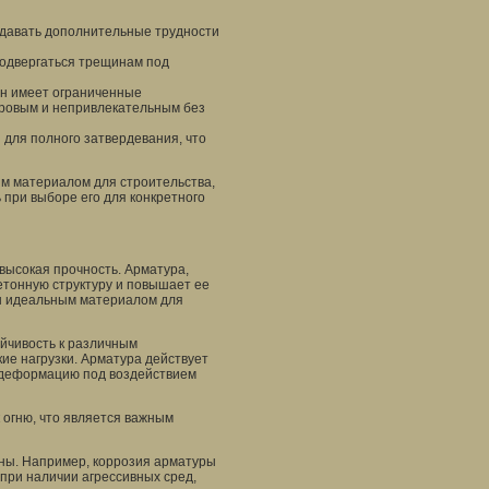
здавать дополнительные трудности
подвергаться трещинам под
он имеет ограниченные
уровым и непривлекательным без
 для полного затвердевания, что
ым материалом для строительства,
 при выборе его для конкретного
высокая прочность. Арматура,
бетонную структуру и повышает ее
он идеальным материалом для
йчивость к различным
кие нагрузки. Арматура действует
и деформацию под воздействием
 огню, что является важным
оны. Например, коррозия арматуры
при наличии агрессивных сред,