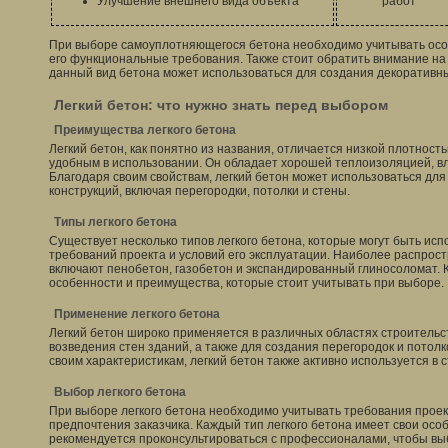
Улучшение внешнего вида объекта
работ
При выборе самоуплотняющегося бетона необходимо учитывать особ
его функциональные требования. Также стоит обратить внимание на
данный вид бетона может использоваться для создания декоративн
Легкий бетон: что нужно знать перед выбором
Преимущества легкого бетона
Легкий бетон, как понятно из названия, отличается низкой плотность
удобным в использовании. Он обладает хорошей теплоизоляцией, вл
Благодаря своим свойствам, легкий бетон может использоваться дл
конструкций, включая перегородки, потолки и стены.
Типы легкого бетона
Существует несколько типов легкого бетона, которые могут быть исп
требований проекта и условий его эксплуатации. Наиболее распрос
включают пенобетон, газобетон и экспандированный глиносоломат. К
особенности и преимущества, которые стоит учитывать при выборе.
Применение легкого бетона
Легкий бетон широко применяется в различных областях строительс
возведения стен зданий, а также для создания перегородок и потол
своим характеристикам, легкий бетон также активно используется в 
Выбор легкого бетона
При выборе легкого бетона необходимо учитывать требования проек
предпочтения заказчика. Каждый тип легкого бетона имеет свои осо
рекомендуется проконсультироваться с профессионалами, чтобы в