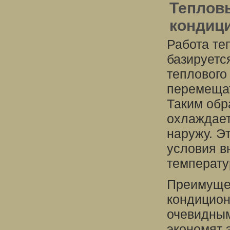
Теплов
кондиц
Работа те
базируетс
теплового
перемещат
Таким обр
охлаждает
наружу. Э
условия в
температу
Преимущес
кондицион
очевидным
экономят 