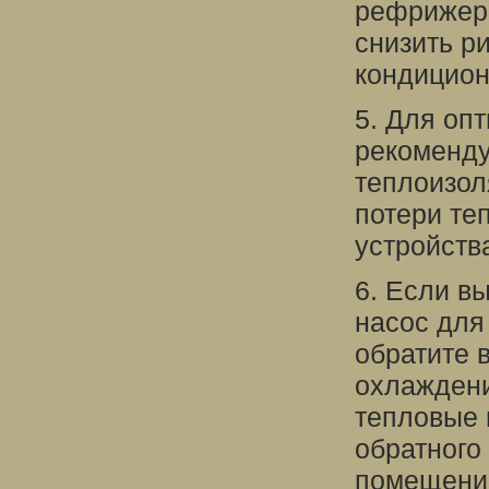
рефрижера
снизить р
кондицион
5. Для оп
рекоменду
теплоизол
потери те
устройств
6. Если в
насос для
обратите 
охлаждени
тепловые 
обратного
помещение