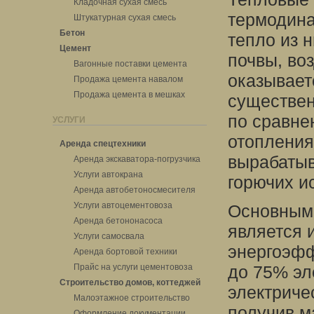
Кладочная сухая смесь
термодина
Штукатурная сухая смесь
Бетон
тепло из 
Цемент
почвы, во
Вагонные поставки цемента
оказывает
Продажа цемента навалом
Продажа цемента в мешках
существен
по сравне
УСЛУГИ
отопления
Аренда спецтехники
вырабатыв
Аренда экскаватора-погрузчика
Услуги автокрана
горючих и
Аренда автобетоносмесителя
Услуги автоцементовоза
Основным
Аренда бетононасоса
является 
Услуги самосвала
энергоэфф
Аренда бортовой техники
Прайс на услуги цементовоза
до 75% эл
Строительство домов, коттеджей
электриче
Малоэтажное строительство
получив м
Оформление документации