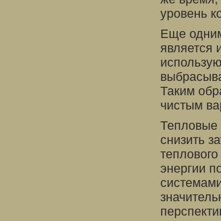
уровень к
Еще одни
является 
использую
выбрасыва
Таким обр
чистым ва
Тепловые 
снизить з
теплового
энергии п
системами
значитель
перспекти