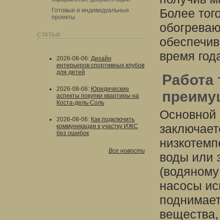
Более тог
Готовые и индивидуальные
проекты
обогреваю
СТАТЬИ
обеспечив
время год
2026-08-06
:
Дизайн
интерьеров спортивных клубов
для детей
Работа 
2026-08-06
:
Юридические
преиму
аспекты покупки квартиры на
Коста-дель-Соль
Основной 
2026-08-06
:
Как подключить
заключает
коммуникации к участку ИЖС
без ошибок
низкотемп
Все новости
воды или 
(водяному
насосы ис
поднимает
вещества,