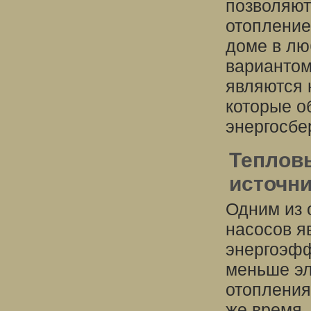
позволяют
отопление
доме в лю
вариантом
являются 
которые о
энергосбе
Теплов
источни
Одним из 
насосов я
энергоэфф
меньше эл
отопления 
же время,