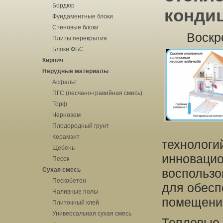
Бордюр
конди
Фундаментные блоки
Стеновые блоки
Воскр
Плиты перекрытия
Блоки ФБС
Кирпич
Нерудные материалы
Асфальт
ПГС (песчано-гравийная смесь)
Торф
Чернозем
Плодородный грунт
Керамзит
технологи
Щебень
инновацио
Песок
Сухая смесь
воспользо
Пескобетон
для обесп
Наливные полы
помещени
Плиточный клей
Универсальная сухая смесь
Тепловые 