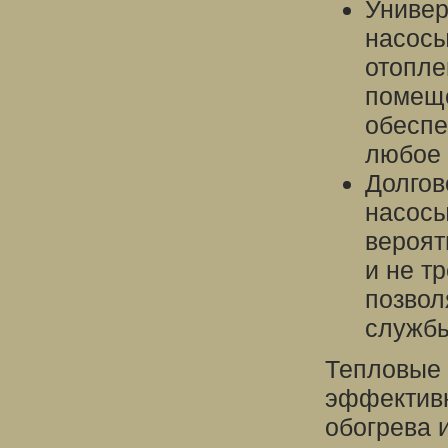
Универ
насосы
отопле
помеще
обеспе
любое 
Долгов
насосы
вероят
и не т
позвол
служб
Тепловые 
эффективн
обогрева 