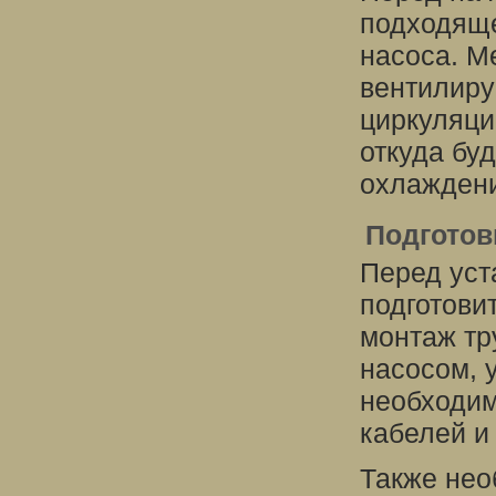
подходяще
насоса. М
вентилиру
циркуляци
откуда бу
охлажден
Подготов
Перед уст
подготови
монтаж тр
насосом, 
необходим
кабелей и
Также нео