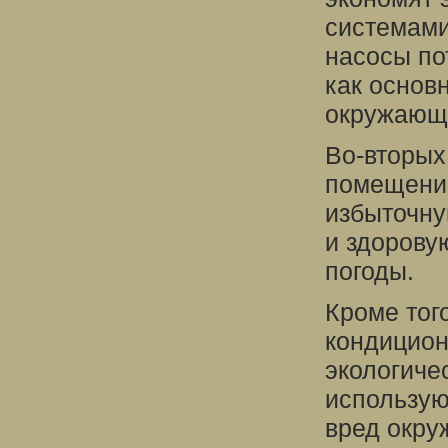
системами
насосы по
как основ
окружающ
Во-вторых
помещение
избыточну
и здорову
погоды.
Кроме тог
кондицион
экологиче
использую
вред окру