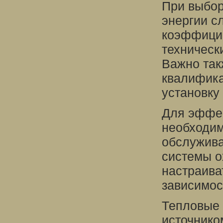
При выбор
энергии с
коэффицие
техническ
Важно так
квалифика
установку
Для эффек
необходим
обслужива
системы о
настраива
зависимос
Тепловые
источнико