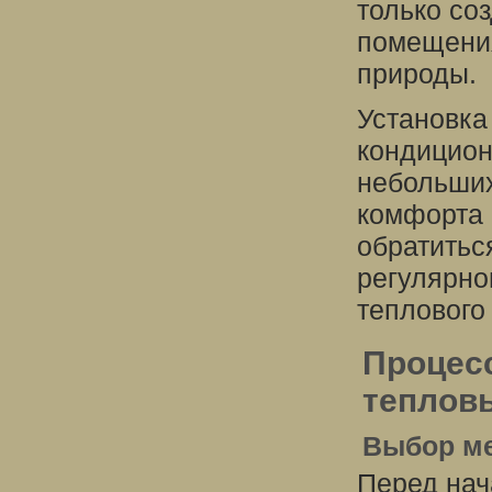
только со
помещения
природы.
Установка
кондицион
небольших
комфорта 
обратитьс
регулярно
теплового
Процесс
теплов
Выбор ме
Перед нач