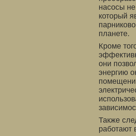
насосы не
который я
парниково
планете.
Кроме тог
эффективн
они позво
энергию о
помещений
электричес
использов
зависимос
Также сле
работают 