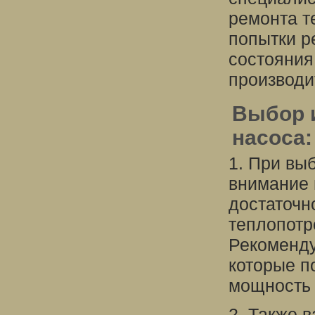
ремонта т
попытки р
состояния
производи
Выбор и
насоса
1. При вы
внимание 
достаточн
теплопотр
Рекоменду
которые п
мощность 
2. Также 