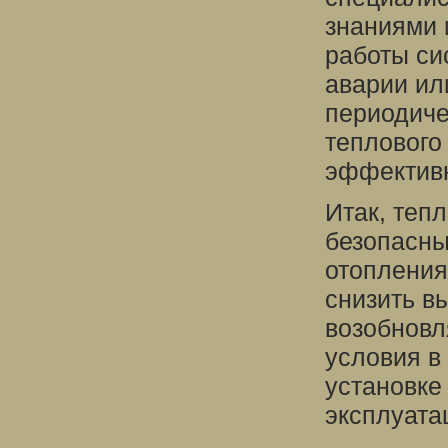
знаниями 
работы си
аварии ил
периодиче
теплового
эффективн
Итак, теп
безопасн
отопления
снизить в
возобновл
условия в
установке
эксплуата