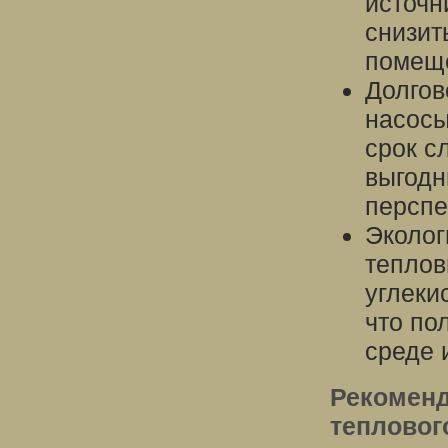
источн
снизит
помещ
Долгов
насосы
срок с
выгодн
перспе
Эколог
теплов
углеки
что по
среде 
Рекоменд
тепловог