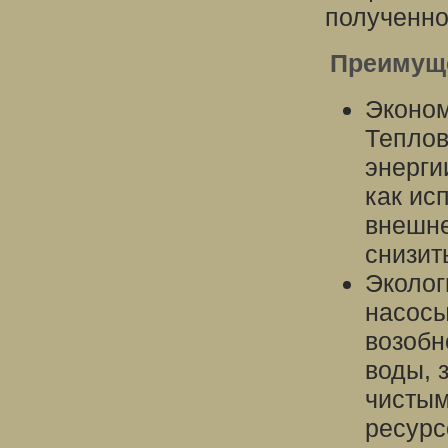
полученно
Преимуще
Эконом
Теплов
энерги
как ис
внешне
снизит
Эколог
насосы
возобн
воды, 
чистым
ресурс