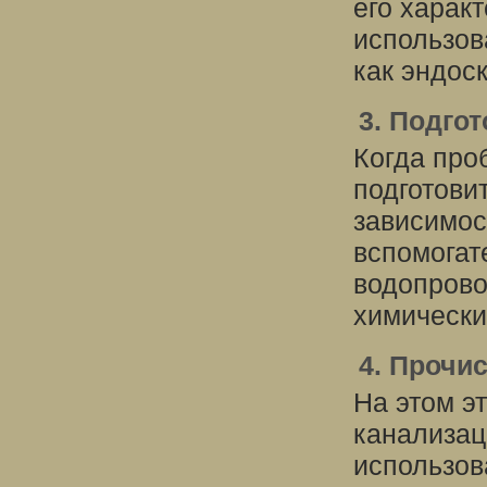
его характ
использов
как эндос
3. Подго
Когда про
подготови
зависимос
вспомогат
водопрово
химически
4. Прочи
На этом э
канализац
использов