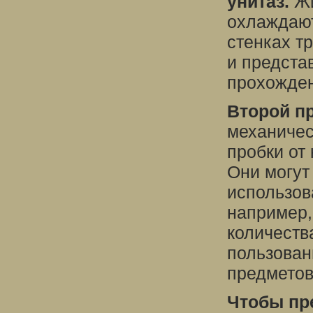
унитаз.
Жи
охлаждают
стенках т
и предста
прохожден
Второй п
механичес
пробки от
Они могут
использов
например,
количеств
пользован
предметов
Чтобы пр