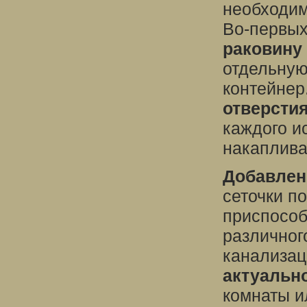
необходим
Во-первы
раковину 
отдельную
контейнер
отверстия
каждого и
накаплива
Добавлен
сеточки п
приспособ
различног
канализац
актуальн
комнаты и