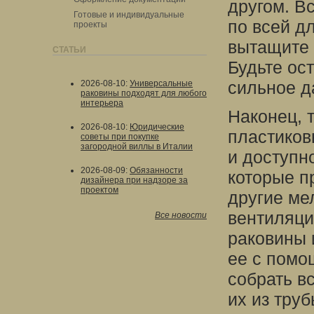
другом. Вс
Готовые и индивидуальные
по всей д
проекты
вытащите 
СТАТЬИ
Будьте ос
сильное д
2026-08-10
:
Универсальные
раковины подходят для любого
интерьера
Наконец, 
2026-08-10
:
Юридические
пластиков
советы при покупке
загородной виллы в Италии
и доступн
2026-08-09
:
Обязанности
которые п
дизайнера при надзоре за
проектом
другие ме
вентиляци
Все новости
раковины 
ее с помо
собрать в
их из труб