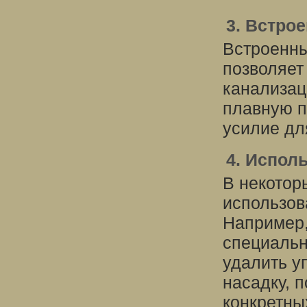
3. Встро
Встроенны
позволяет
канализац
плавную п
усилие дл
4. Испол
В некотор
использов
Например,
специальн
удалить у
насадку, 
конкретны