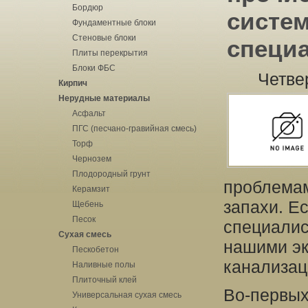
Бордюр
систе
Фундаментные блоки
Стеновые блоки
специ
Плиты перекрытия
Блоки ФБС
Четве
Кирпич
Нерудные материалы
Асфальт
ПГС (песчано-гравийная смесь)
Торф
Чернозем
Плодородный грунт
проблемам
Керамзит
запахи. Ес
Щебень
Песок
специалис
Сухая смесь
нашими эк
Пескобетон
канализац
Наливные полы
Плиточный клей
Во-первых
Универсальная сухая смесь