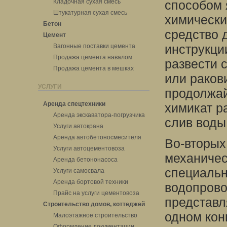
Кладочная сухая смесь
способом 
Штукатурная сухая смесь
химически
Бетон
средство 
Цемент
инструкци
Вагонные поставки цемента
Продажа цемента навалом
развести с
Продажа цемента в мешках
или раков
УСЛУГИ
продолжай
Аренда спецтехники
химикат р
Аренда экскаватора-погрузчика
слив воды
Услуги автокрана
Аренда автобетоносмесителя
Во-вторых
Услуги автоцементовоза
механичес
Аренда бетононасоса
специальн
Услуги самосвала
Аренда бортовой техники
водопрово
Прайс на услуги цементовоза
представл
Строительство домов, коттеджей
одном кон
Малоэтажное строительство
Оформление документации