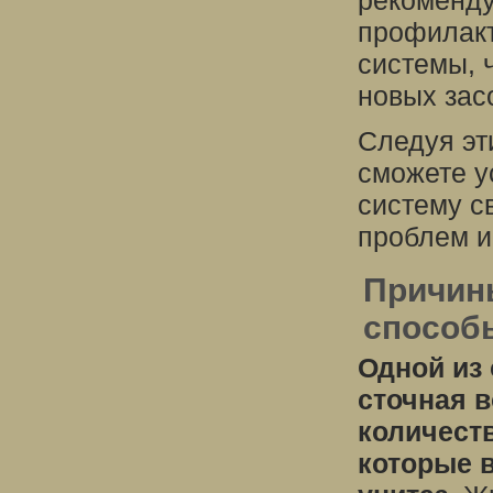
рекоменду
профилакт
системы, 
новых зас
Следуя эт
сможете у
систему с
проблем и
Причины
способ
Одной из
сточная 
количеств
которые 