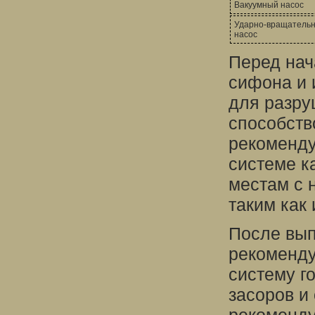
Вакуумный насос
Ударно-вращатель
насос
Перед нач
сифона и 
для разру
способств
рекоменду
системе к
местам с 
таким как 
После вып
рекоменду
систему г
засоров и