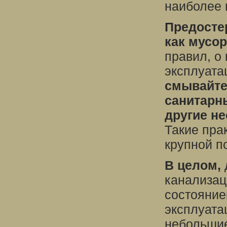
наиболее 
Предостер
как мусо
правил, о
эксплуата
смывайте
санитарн
другие н
Такие пра
крупной п
В целом,
канализац
состояние
эксплуата
небольшие