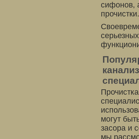
сифонов, 
прочистки
Своевреме
серьезных
функциони
Популя
канали
специа
Прочистка
специалис
использов
могут быт
засора и 
мы рассмо