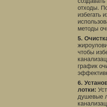
создавать
отходы. П
избегать и
использов
методы оч
5. Очистк
жироулови
чтобы изб
канализац
график оч
эффективн
6. Устано
лотки:
Уст
душевые л
канализац