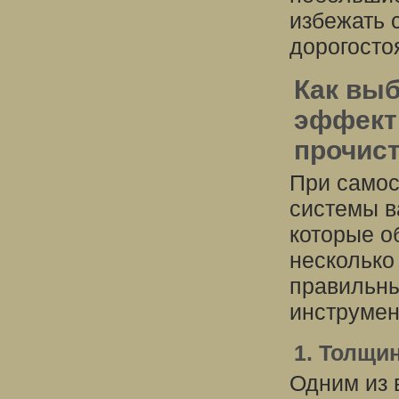
избежать 
дорогосто
Как выб
эффект
прочис
При самос
системы в
которые о
несколько
правильны
инструмен
1. Толщи
Одним из 