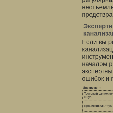
неотъемле
предотвра
Экспертн
канализа
Если вы р
канализац
инструмен
началом р
экспертны
ошибок и 
Инструмент
Тросовый сантехни
шнур
Прочиститель труб