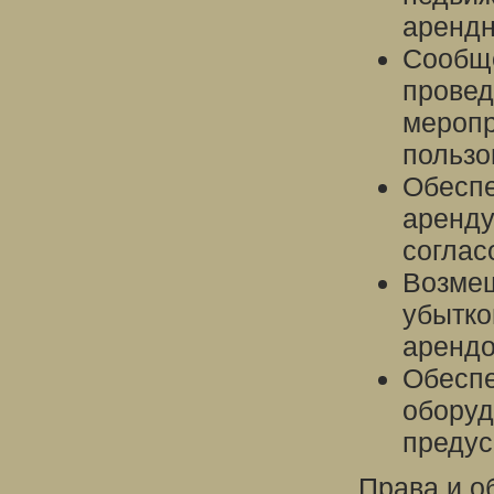
арендн
Сообще
провед
меропр
польз
Обеспе
аренду
соглас
Возмещ
убытко
арендо
Обеспе
оборуд
предус
Права и о