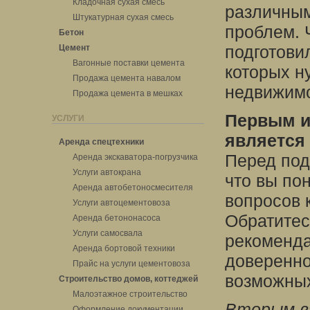
Кладочная сухая смесь
различным
Штукатурная сухая смесь
проблем. 
Бетон
подготови
Цемент
Вагонные поставки цемента
которых н
Продажа цемента навалом
недвижимо
Продажа цемента в мешках
Первым и
УСЛУГИ
является
Аренда спецтехники
Перед под
Аренда экскаватора-погрузчика
Услуги автокрана
что вы по
Аренда автобетоносмесителя
вопросов 
Услуги автоцементовоза
Обратитес
Аренда бетононасоса
Услуги самосвала
рекоменда
Аренда бортовой техники
доверенно
Прайс на услуги цементовоза
возможных
Строительство домов, коттеджей
Малоэтажное строительство
Вторым в
Оформление документации