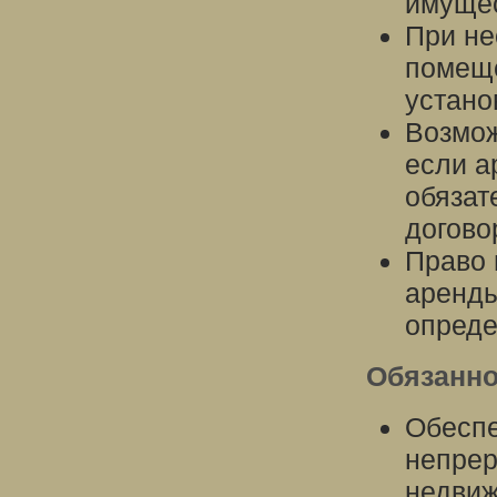
имущес
При не
помеще
устано
Возмож
если а
обязат
догово
Право 
аренды
опреде
Обязанно
Обеспе
непрер
недвиж