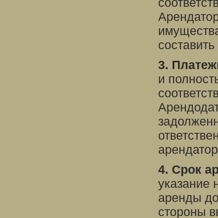
соответст
Арендатор
имущества
составить
3. Платеж
и полност
соответст
Арендодат
задолженн
ответстве
арендатор
4. Срок а
указание 
аренды до
стороны в