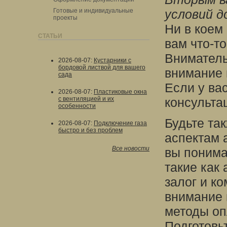
Готовые и индивидуальные
условий д
проекты
Ни в коем
СТАТЬИ
вам что-т
Вниматель
2026-08-07
:
Кустарники с
бордовой листвой для вашего
внимание 
сада
Если у ва
2026-08-07
:
Пластиковые окна
с вентиляцией и их
консульта
особенности
Будьте та
2026-08-07
:
Подключение газа
быстро и без проблем
аспектам 
Все новости
вы понима
такие как
залог и ко
внимание 
методы оп
Подготовь