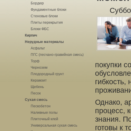
Бордюр
Суббо
Фундаментные блоки
Стеновые блоки
Плиты перекрытия
Блоки ФБС
Кирпич
Нерудные материалы
Асфальт
ПГС (песчано-гравийная смесь)
Торф
покупки с
Чернозем
обусловле
Плодородный грунт
гибкость,
Керамзит
Щебень
проживани
Песок
Сухая смесь
Однако, а
Пескобетон
процесс, 
Наливные полы
знания. П
Плиточный клей
Универсальная сухая смесь
готовы к т