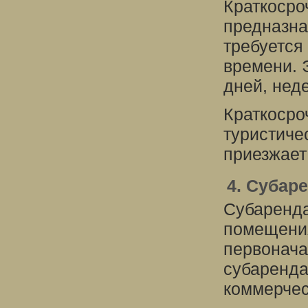
Краткосро
предназна
требуется
времени. 
дней, нед
Краткосро
туристиче
приезжает
4. Субар
Субаренда
помещения
первонача
субаренда
коммерчес