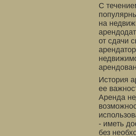
С течение
популярны
на недвиж
арендодат
от сдачи 
арендатор
недвижимо
арендован
История а
ее важнос
Аренда не
возможнос
использов
- иметь д
без необх