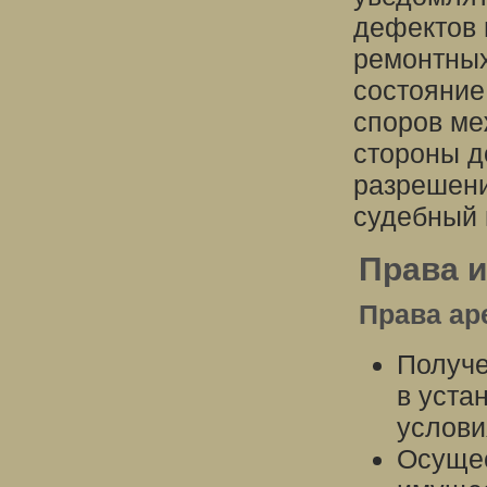
дефектов 
ремонтных
состояние
споров ме
стороны д
разрешени
судебный 
Права и
Права ар
Получе
в уста
услови
Осущес