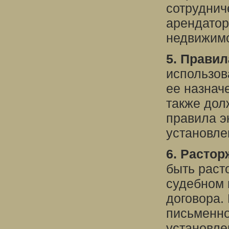
сотруднич
арендатор
недвижимо
5. Правил
использов
ее назнач
также дол
правила э
установле
6. Растор
быть раст
судебном 
договора.
письменн
установле