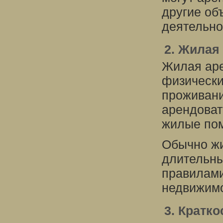
другие об
деятельно
2. Жилая
Жилая аре
физически
проживани
арендоват
жилые по
Обычно жи
длительны
правилами
недвижимо
3. Кратк