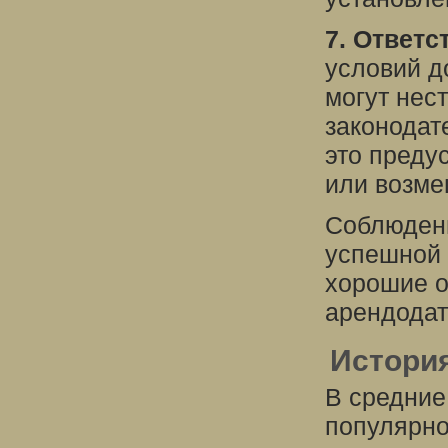
7. Ответс
условий д
могут нест
законодат
это преду
или возме
Соблюдени
успешной 
хорошие о
арендодат
Истори
В средние
популярно