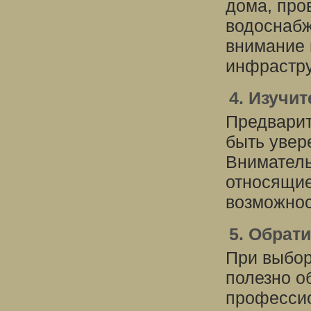
дома, про
водоснабж
внимание 
инфрастру
4. Изучи
Предварит
быть увер
Вниматель
относящие
возможнос
5. Обрат
При выбор
полезно о
профессио