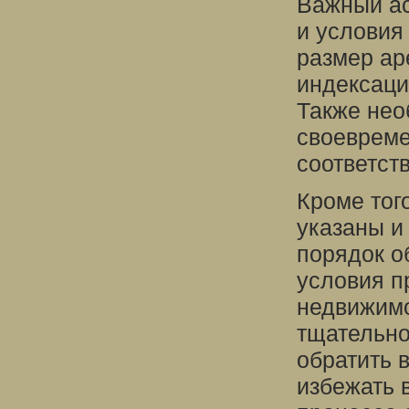
Важный ас
и условия
размер ар
индексаци
Также нео
своевреме
соответст
Кроме тог
указаны и
порядок о
условия п
недвижимо
тщательно
обратить 
избежать 