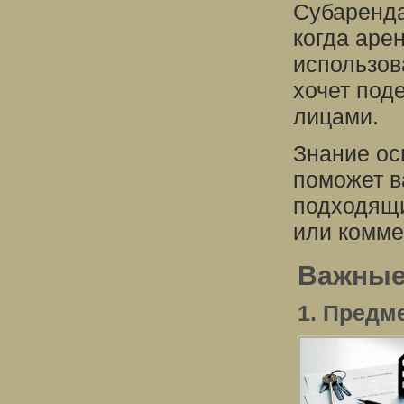
Субаренда
когда аре
использов
хочет под
лицами.
Знание ос
поможет в
подходящи
или комме
Важные
1. Предм