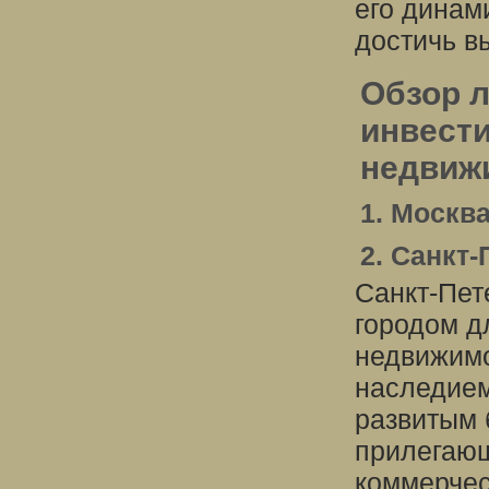
его динам
достичь в
Обзор 
инвест
недвиж
1. Москв
2. Санкт-
Санкт-Пет
городом д
недвижимо
наследием
развитым 
прилегающ
коммерчес