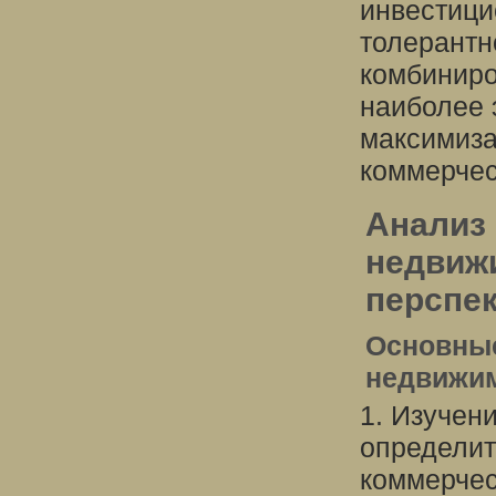
инвестици
толерантн
комбиниро
наиболее
максимиза
коммерчес
Анализ
недвиж
перспе
Основные
недвижим
1. Изучен
определит
коммерчес