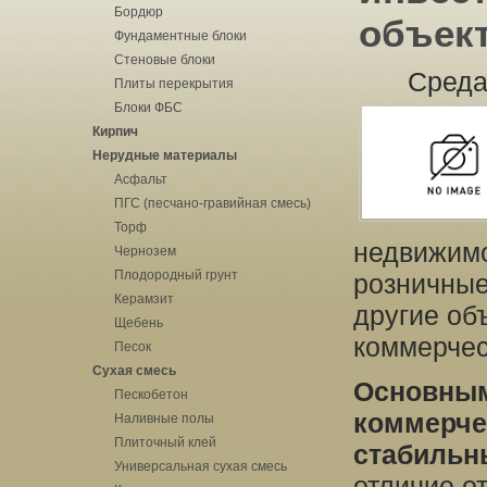
Бордюр
объек
Фундаментные блоки
Стеновые блоки
Среда
Плиты перекрытия
Блоки ФБС
Кирпич
Нерудные материалы
Асфальт
ПГС (песчано-гравийная смесь)
Торф
недвижимо
Чернозем
Плодородный грунт
розничные
Керамзит
другие об
Щебень
коммерчес
Песок
Сухая смесь
Основным
Пескобетон
коммерче
Наливные полы
Плиточный клей
стабильн
Универсальная сухая смесь
отличие о