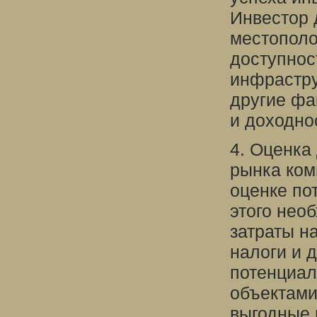
Инвестор 
местополо
доступнос
инфрастру
другие фа
и доходно
4. Оценка
рынка ком
оценке по
этого нео
затраты н
налоги и 
потенциал
объектами
выгодные 