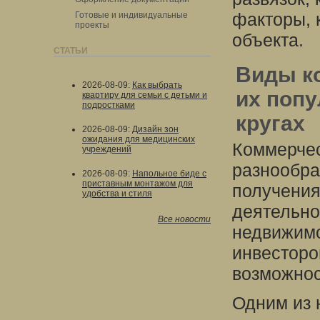
факторы, 
Готовые и индивидуальные
проекты
объекта.
СТАТЬИ
Виды к
2026-08-09
:
Как выбрать
их поп
квартиру для семьи с детьми и
подростками
кругах
2026-08-09
:
Дизайн зон
ожидания для медицинских
Коммерчес
учреждений
разнообра
2026-08-09
:
Напольное биде с
приставным монтажом для
получения
удобства и стиля
деятельно
Все новости
недвижимо
инвесторо
возможнос
Одним из 