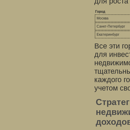
для роста
Город
Москва
Санкт-Петербург
Екатеринбург
Все эти г
для инвес
недвижимо
тщательны
каждого г
учетом св
Страте
недвиж
доходо