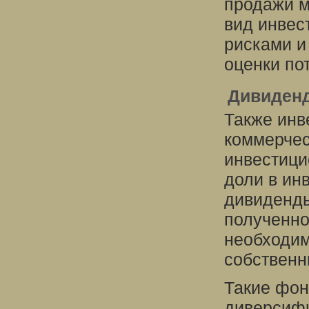
продажи м
вид инвес
рисками и
оценки по
Дивиденд
Также инв
коммерчес
инвестици
доли в ин
дивиденды
полученно
необходим
собственн
Такие фон
диверсифи