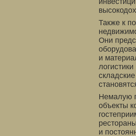
инвестици
высокодох
Также к п
недвижимо
Они предс
оборудова
и материа
логистики
складские
становятс
Немалую п
объекты к
гостеприим
рестораны
и постоян