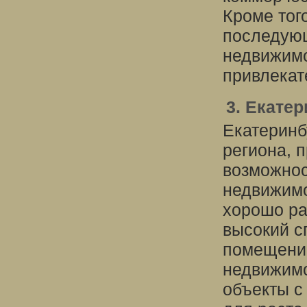
Кроме тог
последую
недвижимо
привлекат
3. Екате
Екатеринб
региона, 
возможнос
недвижимо
хорошо ра
высокий с
помещений
недвижимо
объекты с