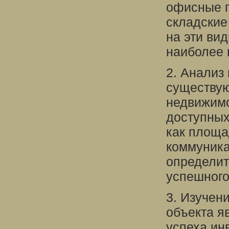
офисные п
складские
на эти ви
наиболее 
2. Анализ
существу
недвижимо
доступных
как площа
коммуника
определит
успешного
3. Изучен
объекта я
успеха ин