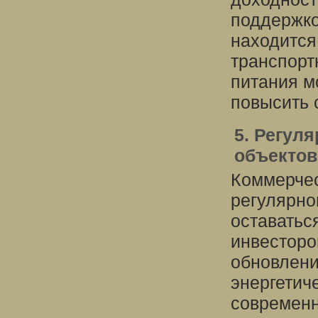
поддержко
находится
транспорт
питания м
повысить 
5. Регул
объектов
Коммерчес
регулярно
оставатьс
инвесторо
обновлен
энергетич
современн