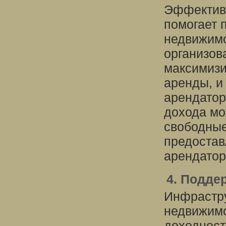
Эффективн
помогает 
недвижимо
организов
максимизи
аренды, и
арендатор
дохода мо
свободные
предостав
арендатор
4. Подде
Инфрастру
недвижимо
доходност