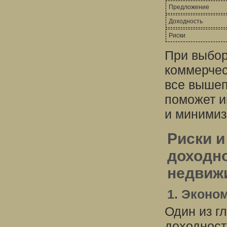
Предложение
Доходность
Риски
При выбор
коммерчес
все вышеп
поможет и
и минимиз
Риски 
доходн
недвиж
1. Эконо
Один из г
доходност