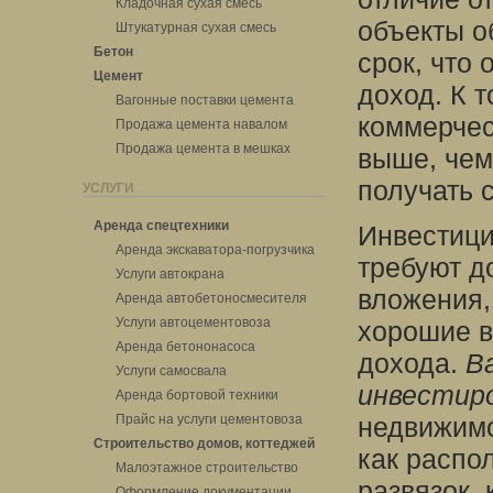
Кладочная сухая смесь
объекты о
Штукатурная сухая смесь
Бетон
срок, что
Цемент
доход. К 
Вагонные поставки цемента
коммерчес
Продажа цемента навалом
Продажа цемента в мешках
выше, чем
получать 
УСЛУГИ
Аренда спецтехники
Инвестици
Аренда экскаватора-погрузчика
требуют д
Услуги автокрана
вложения,
Аренда автобетоносмесителя
Услуги автоцементовоза
хорошие в
Аренда бетононасоса
дохода.
В
Услуги самосвала
инвестиро
Аренда бортовой техники
Прайс на услуги цементовоза
недвижимо
Строительство домов, коттеджей
как распо
Малоэтажное строительство
развязок,
Оформление документации