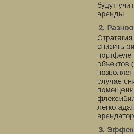
будут учи
аренды.
2. Разно
Стратегия
снизить р
портфеле 
объектов 
позволяет
случае сн
помещений
флексибил
легко ада
арендатор
3. Эффек