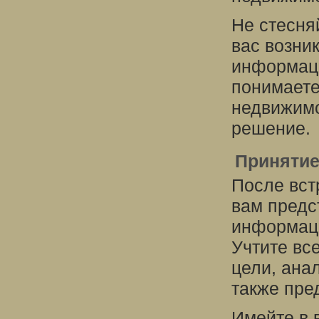
Не стесня
вас возни
информац
понимаете
недвижимо
решение.
Принятие
После вст
вам предс
информаци
Учтите вс
цели, ана
также пре
Имейте в в