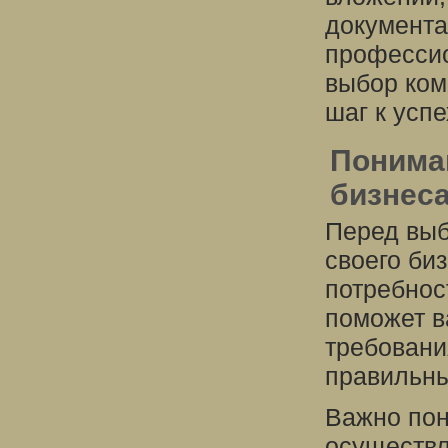
документа
профессио
выбор ком
шаг к усп
Понима
бизнес
Перед выб
своего би
потребнос
поможет в
требовани
правильны
Важно пон
осуществл