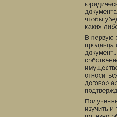
юридическ
документа
чтобы убе
каких-либ
В первую 
продавца 
документ
собственн
имущество
относитьс
договор а
подтверж
Полученны
изучить и 
полезно о