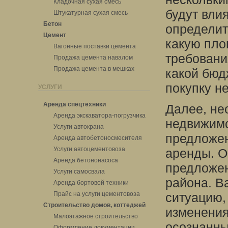
Кладочная сухая смесь
будут вли
Штукатурная сухая смесь
Бетон
определит
Цемент
какую пло
Вагонные поставки цемента
требовани
Продажа цемента навалом
Продажа цемента в мешках
какой бюд
покупку н
УСЛУГИ
Аренда спецтехники
Далее, не
Аренда экскаватора-погрузчика
недвижимо
Услуги автокрана
предложен
Аренда автобетоносмесителя
Услуги автоцементовоза
аренды. О
Аренда бетононасоса
предложен
Услуги самосвала
района. В
Аренда бортовой техники
Прайс на услуги цементовоза
ситуацию,
Строительство домов, коттеджей
изменения
Малоэтажное строительство
осознанны
Оформление документации