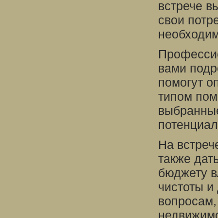
встрече в
свои потр
необходи
Профессио
вами подр
помогут о
типом пом
выбранные
потенциал
На встреч
также дат
бюджету в
чистоты и
вопросам,
недвижимо