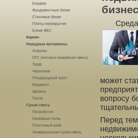
Бордюр
бизнес
Фундаментные блоки
Стеновые блоки
Среда
Плиты перекрытия
Блоки ФБС
Кирпич
Нерудные материалы
Асфальт
ПГС (песчано-гравийная смесь)
Торф
Чернозем
Плодородный грунт
может ста
Керамзит
предприят
Щебень
вопросу б
Песок
Сухая смесь
тщательны
Пескобетон
Перед тем
Наливные полы
Плиточный клей
недвижимо
Универсальная сухая смесь
нескольки