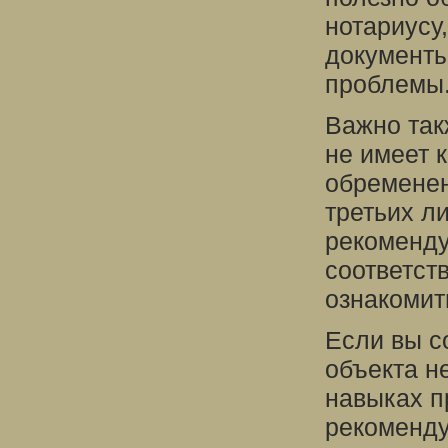
нотариусу
документы
проблемы
Важно так
не имеет 
обременен
третьих л
рекоменду
соответст
ознакомит
Если вы с
объекта н
навыках п
рекоменду