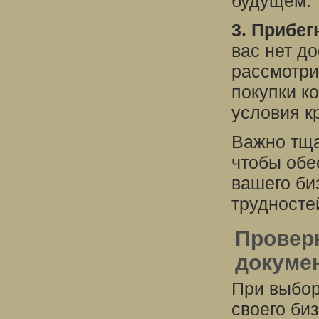
будущем.
3. Прибег
вас нет д
рассмотри
покупки к
условия к
Важно тща
чтобы обе
вашего би
трудносте
Провер
докуме
При выбор
своего би