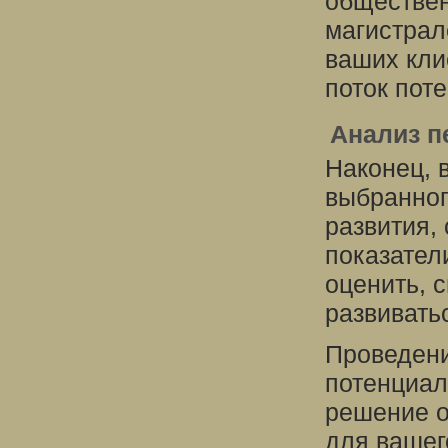
обществен
магистрал
ваших кли
поток пот
Анализ п
Наконец, 
выбранног
развития,
показател
оценить, 
развивать
Проведени
потенциал
решение о
для вашег