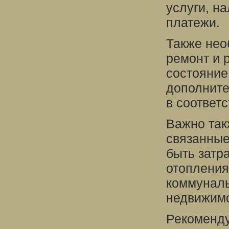
услуги, н
платежи.
Также нео
ремонт и 
состояние
дополните
в соответ
Важно так
связанные
быть затр
отопления
коммуналь
недвижим
Рекоменду