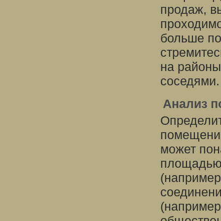
продаж, в
проходимо
больше по
стремитес
на районы
соседями.
Анализ п
Определит
помещению
может пон
площадью
(например
соединени
(например
обществен