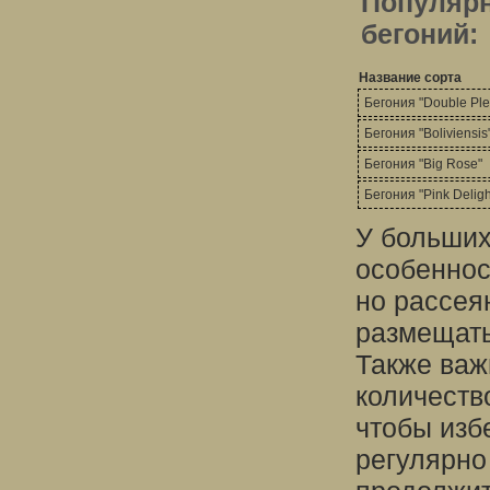
Популярн
бегоний:
Название сорта
Бегония "Double Ple
Бегония "Boliviensis
Бегония "Big Rose"
Бегония "Pink Deligh
У больших
особеннос
но рассея
размещать
Также важ
количество
чтобы изб
регулярно