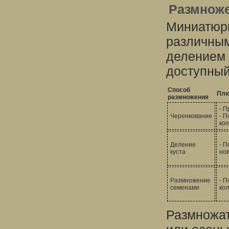
Размноже
Миниатюр
различным
делением 
доступный
Способ
Пл
размножения
- П
Черенкование
- П
ко
Деление
- П
куста
но
Размножение
- 
семенами
ко
Размножат