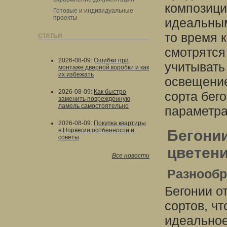
композици
Готовые и индивидуальные
проекты
идеальным
то время 
СТАТЬИ
смотрятся
2026-08-09
:
Ошибки при
учитывать
монтаже дверной коробки и как
их избежать
освещение
2026-08-09
:
Как быстро
сорта бег
заменить поврежденную
ламель самостоятельно
параметра
2026-08-09
:
Покупка квартиры
в Норвегии особенности и
Бегонии
советы
цветен
Все новости
Разнообр
Бегонии о
сортов, ч
идеальное