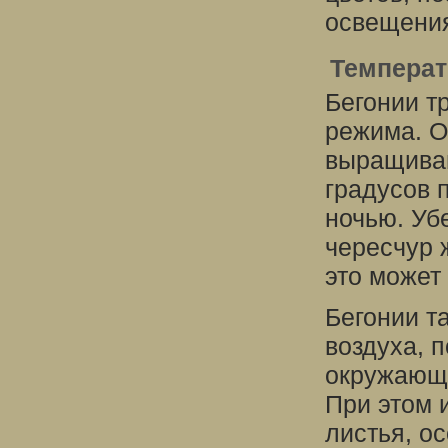
освещения
Темпера
Бегонии т
режима. О
выращиван
градусов 
ночью. Уб
чересчур 
это может 
Бегонии т
воздуха, 
окружающу
При этом 
листья, ос