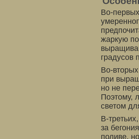
Особен
Во-первых
умеренног
предпочит
жаркую по
выращиван
градусов 
Во-вторых
при выращ
но не пер
Поэтому, 
светом дл
В-третьих
за бегони
поливе, н