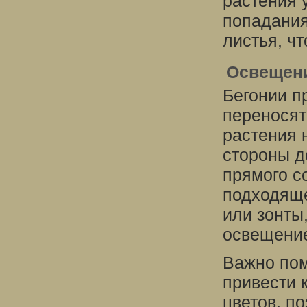
растения 
попадания
листья, чт
Освещен
Бегонии пр
переносят
растения 
стороны до
прямого с
подходяще
или зонты
освещени
Важно пом
привести к
цветов, п