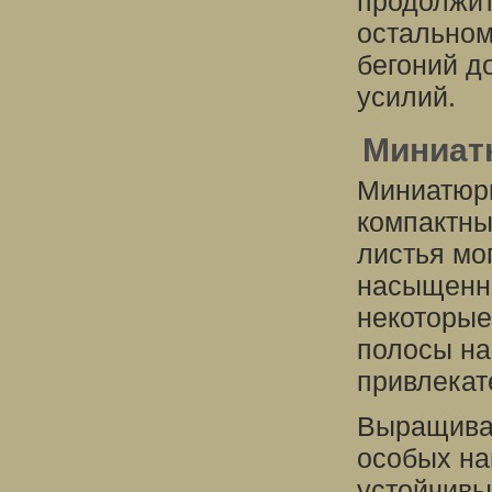
продолжит
остальном
бегоний д
усилий.
Миниат
Миниатюрн
компактны
листья мо
насыщенно
некоторые
полосы на
привлекат
Выращиван
особых на
устойчивы