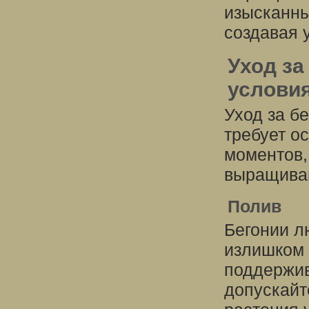
изысканны
создавая 
Уход за
услови
Уход за б
требует о
моментов,
выращиван
Полив
Бегонии л
излишком 
поддержив
допускайт