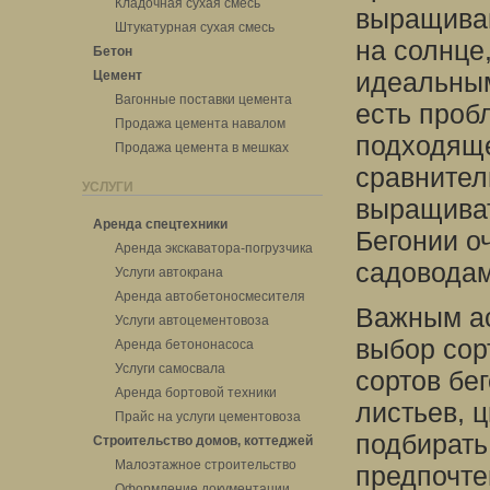
Кладочная сухая смесь
выращиван
Штукатурная сухая смесь
на солнце,
Бетон
идеальным
Цемент
Вагонные поставки цемента
есть проб
Продажа цемента навалом
подходяще
Продажа цемента в мешках
сравнител
УСЛУГИ
выращивать
Аренда спецтехники
Бегонии о
Аренда экскаватора-погрузчика
садоводам
Услуги автокрана
Аренда автобетоносмесителя
Важным ас
Услуги автоцементовоза
выбор сор
Аренда бетононасоса
Услуги самосвала
сортов бе
Аренда бортовой техники
листьев, 
Прайс на услуги цементовоза
подбирать
Строительство домов, коттеджей
Малоэтажное строительство
предпочте
Оформление документации