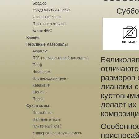
Бордюр
Суббо
Фундаментные блоки
Стеновые блоки
Плиты перекрытия
Блоки ФБС
Кирпич
Нерудные материалы
Асфальт
Великолеп
ПГС (песчано-гравийная смесь)
Торф
отличаютс
Чернозем
размеров 
Плодородный грунт
лианами с
Керамзит
Щебень
кустовыми
Песок
делает их
Сухая смесь
композици
Пескобетон
Наливные полы
Особеннос
Плиточный клей
Универсальная сухая смесь
приспосаб