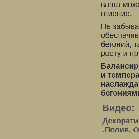
влага мож
гниение.
Не забыва
обеспечив
бегоний, т
росту и п
Балансир
и темпер
наслажда
бегониям
Видео:
Декорати
.Полив. 