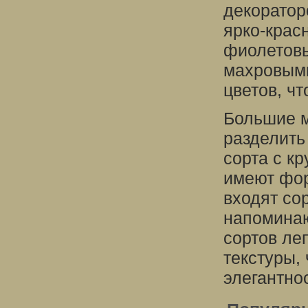
декоратор
ярко-крас
фиолетовы
махровыми
цветов, ч
Большие м
разделить
сорта с к
имеют фор
входят со
напоминаю
сортов ле
текстуры,
элегантно