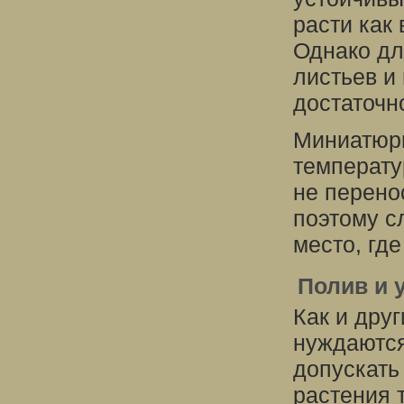
расти как 
Однако дл
листьев и
достаточно
Миниатюрн
температу
не перено
поэтому с
место, гд
Полив и 
Как и дру
нуждаются
допускать
растения т