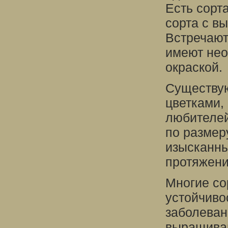
Есть сорт
сорта с в
Встречают
имеют нео
окраской.
Существую
цветками,
любителей
по размер
изысканны
протяжени
Многие со
устойчиво
заболеван
выращиван