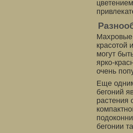
цветением
привлекат
Разнооб
Махровые 
красотой 
могут быт
ярко-крас
очень поп
Еще одним
бегоний я
растения 
компактно
подоконни
бегонии т