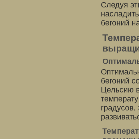
Следуя эт
насладить
бегоний н
Темпер
выращи
Оптималь
Оптималь
бегоний с
Цельсию в
температу
градусов.
развиватьс
Температ