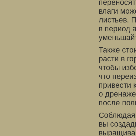
переносят
влаги мож
листьев. 
в период а
уменьшайт
Также стои
расти в г
чтобы изб
что переи
привести 
о дренаже
после пол
Соблюдая 
вы создад
выращиван