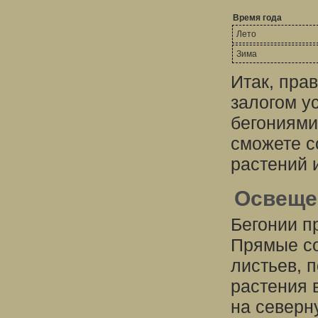
Время года
Лето
Зима
Итак, пра
залогом у
бегониями
сможете с
растений 
Освеще
Бегонии п
Прямые со
листьев, п
растения 
на северн