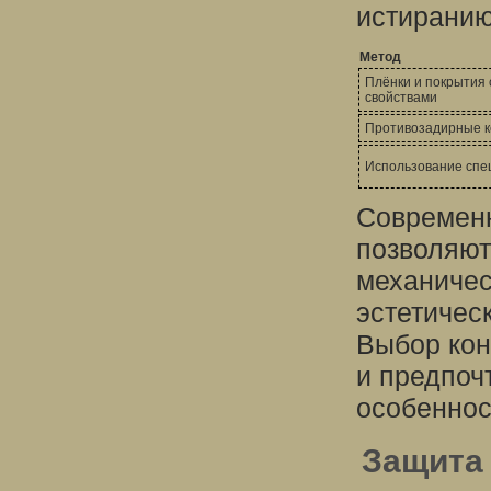
истиранию
Метод
Плёнки и покрытия
свойствами
Противозадирные к
Использование спе
Современн
позволяют
механичес
эстетичес
Выбор кон
и предпочт
особеннос
Защита