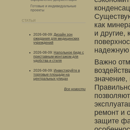
конденсац
Готовые и индивидуальные
проекты
Существую
СТАТЬИ
как минер
и другие,
2026-08-09
:
Дизайн зон
ожидания для медицинских
поверхнос
учреждений
надежную 
2026-08-09
:
Напольное биде с
приставным монтажом для
Важно отм
удобства и стиля
воздейств
2026-08-09
:
Инвестируйте в
торговые площади на
значение, 
центральных улицах
Правильн
Все новости
позволяют
эксплуата
ремонт и 
защите фа
особеннос