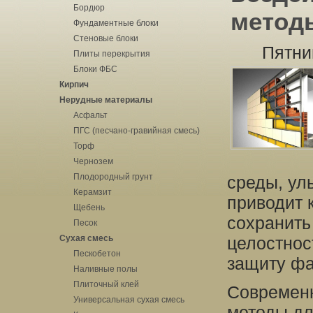
Бордюр
метод
Фундаментные блоки
Стеновые блоки
Пятни
Плиты перекрытия
Блоки ФБС
Кирпич
Нерудные материалы
Асфальт
ПГС (песчано-гравийная смесь)
Торф
Чернозем
Плодородный грунт
среды, ул
Керамзит
приводит 
Щебень
сохранить
Песок
Сухая смесь
целостнос
Пескобетон
защиту фа
Наливные полы
Плиточный клей
Современн
Универсальная сухая смесь
методы дл