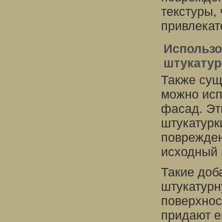
текстуры,
привлекат
Использо
штукатур
Также сущ
можно исп
фасад. Эт
штукатурк
поврежден
исходный 
Такие доб
штукатурн
поверхнос
придают е