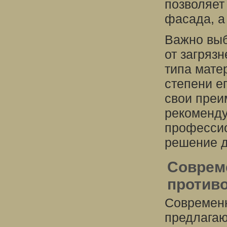
позволяет
фасада, а
Важно выб
от загряз
типа матер
степени е
свои преи
рекоменду
профессио
решение д
Соврем
против
Современн
предлагаю