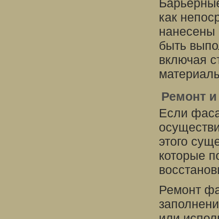
Барьерные
как непос
нанесены 
быть выпо
включая с
материалы
Ремонт и
Если фаса
осуществи
этого сущ
которые п
восстанов
Ремонт фа
заполнени
или испол