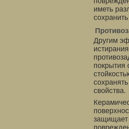
поврежден
иметь раз
сохранить
Противоз
Другим э
истирания
противоза
покрытия 
стойкость
сохранять
свойства.
Керамичес
поверхнос
защищает 
поврежден