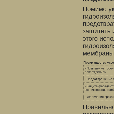
Помимо ук
гидроизол
предотвра
защитить 
этого исп
гидроизол
мембраны,
Преимущества укре
- Повышение прочно
повреждениям
- Предотвращение 
- Защита фасада от
возникновения гриб
- Увеличение срока
Правильно