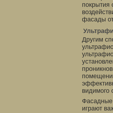
покрытия 
воздейств
фасады от
Ультраф
Другим сп
ультрафио
ультрафио
установле
проникнов
помещение
эффектив
видимого 
Фасадные 
играют ва