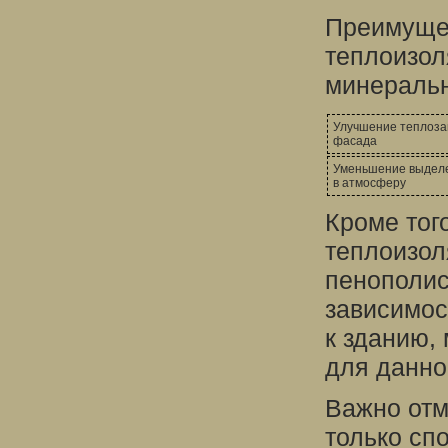
Преимуще
теплоизол
минеральн
Улучшение теплоза
фасада
Уменьшение выделе
в атмосферу
Кроме тог
теплоизол
пенополис
зависимос
к зданию,
для данно
Важно отм
только сп