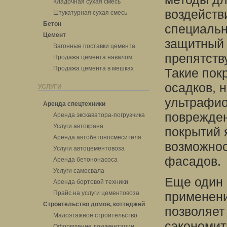
Кладочная сухая смесь
воздейств
Штукатурная сухая смесь
Бетон
специальн
Цемент
защитный 
Вагонные поставки цемента
препятств
Продажа цемента навалом
Продажа цемента в мешках
Такие пок
осадков, 
УСЛУГИ
ультрафио
Аренда спецтехники
поврежде
Аренда экскаватора-погрузчика
Услуги автокрана
покрытий 
Аренда автобетоносмесителя
возможнос
Услуги автоцементовоза
фасадов.
Аренда бетононасоса
Услуги самосвала
Еще один 
Аренда бортовой техники
Прайс на услуги цементовоза
применени
Строительство домов, коттеджей
позволяет
Малоэтажное строительство
сэкономит
Оформление документации