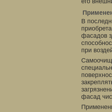
его внешн
Примене
В последн
приобрет
фасадов з
способнос
при возде
Самоочищ
специальн
поверхнос
закреплят
загрязнен
фасад чис
Применен