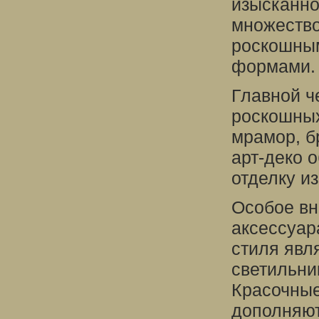
изысканно
множество
роскошным
формами.
Главной ч
роскошных
мрамор, б
арт-деко 
отделку и
Особое вн
аксессуар
стиля явл
светильни
Красочные
дополняют