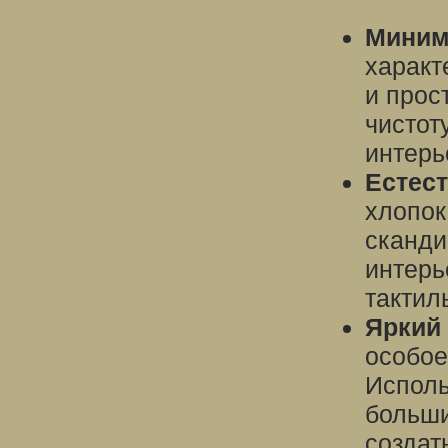
Миним
характ
и прос
чистот
интерь
Естес
хлопок
сканди
интерь
тактил
Яркий 
особое
Исполь
больши
создат