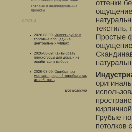
оттенки бе
Готовые и индивидуальные
ощущение 
проекты
натуральн
СТАТЬИ
текстиль, 
Простые ф
2026-08-09
:
Инвестируйте в
торговые площади на
центральных улицах
ощущение 
Скандинав
2026-08-09
:
Как выбрать
плоскогубцы для дома и не
натурально
ошибиться в выборе
2026-08-09
:
Ошибки при
Индустри
монтаже дверной коробки и как
их избежать
оригиналь
использов
Все новости
пространс
кирпичной 
Грубые по
потолков 