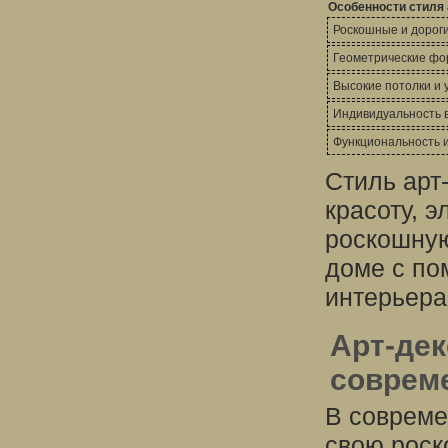
Особенности стиля 
Роскошные и дорог
Геометрические фо
Высокие потолки и 
Индивидуальность 
Функциональность и
Стиль арт-
красоту, э
роскошную
доме с по
интерьера
Арт-дек
соврем
В совреме
свою роск