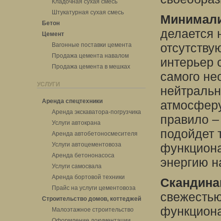
Кладочная сухая смесь
Штукатурная сухая смесь
Минимал
Бетон
делается 
Цемент
отсутству
Вагонные поставки цемента
Продажа цемента навалом
интерьер 
Продажа цемента в мешках
самого не
УСЛУГИ
нейтральн
Аренда спецтехники
атмосферу
Аренда экскаватора-погрузчика
правило –
Услуги автокрана
подойдет т
Аренда автобетоносмесителя
Услуги автоцементовоза
функциона
Аренда бетононасоса
энергию н
Услуги самосвала
Аренда бортовой техники
Скандина
Прайс на услуги цементовоза
свежестью
Строительство домов, коттеджей
функциона
Малоэтажное строительство
Оформление документации