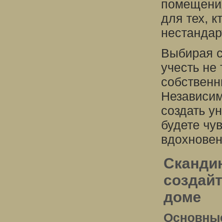
помещения
для тех, к
нестандар
Выбирая с
учесть не
собственн
Независим
создать у
будете чу
вдохновен
Скандин
создай
доме
Основные