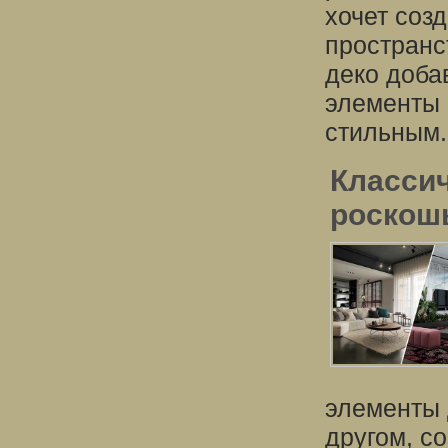
хочет соз
пространс
деко доба
элементы 
стильным.
Классич
роскош
элементы 
другом, с