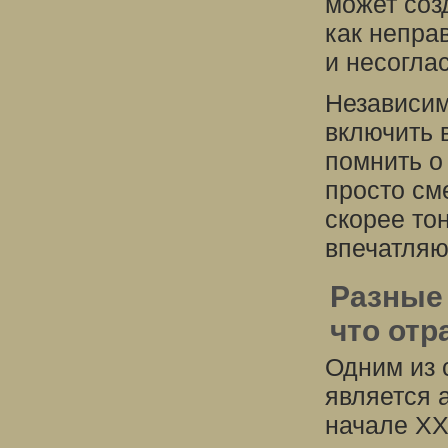
может соз
как непра
и несогла
Независим
включить 
помнить о 
просто см
скорее то
впечатляю
Разные 
что отр
Одним из 
является а
начале XX 