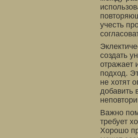
использов
повторяющ
учесть пр
согласова
Эклектичес
создать у
отражает 
подход. Э
не хотят о
добавить 
неповтори
Важно пом
требует хо
Хорошо пр