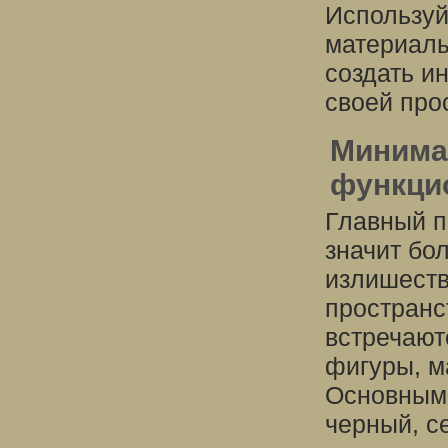
Используй
материалы
создать и
своей про
Минимал
функци
Главный п
значит бо
излишеств
пространс
встречают
фигуры, м
Основными
черный, с