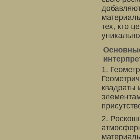
добавляют
материалы
тех, кто ц
уникально
Основные
интерпре
1. Геомет
Геометрич
квадраты 
элементам
присутство
2. Роскош
атмосферы
материалы