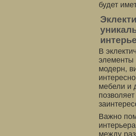
будет име
Эклекти
уникаль
интерь
В эклекти
элементы 
модерн, ви
интересно
мебели и 
позволяет
заинтерес
Важно пом
интерьера
между раз