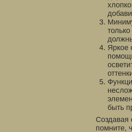
хлопко
добави
Миниму
только
должны
Яркое 
помощь
освети
оттенк
Функци
несло
элемен
быть п
Создавая 
помните, ч