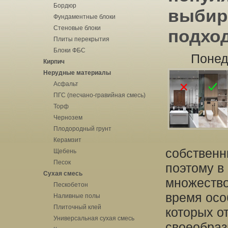
Бордюр
выбир
Фундаментные блоки
Стеновые блоки
подхо
Плиты перекрытия
Блоки ФБС
Понед
Кирпич
Нерудные материалы
Асфальт
ПГС (песчано-гравийная смесь)
Торф
Чернозем
Плодородный грунт
Керамзит
собственн
Щебень
Песок
поэтому в
Сухая смесь
множество
Пескобетон
время осо
Наливные полы
Плиточный клей
которых о
Универсальная сухая смесь
своеобра