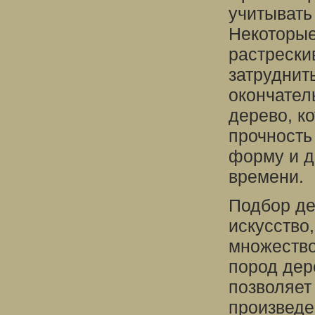
учитывать
Некоторые
растрески
затруднит
окончател
дерево, к
прочность
форму и д
времени.
Подбор де
искусство
множество
пород дер
позволяет
произведе