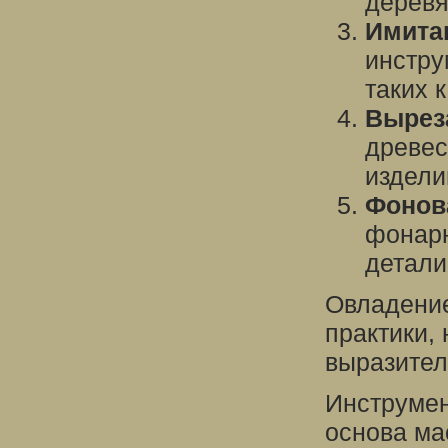
деревя
Имита
инстру
таких 
Вырез
древес
издели
Фонов
фонарн
детали
Овладение
практики,
выразител
Инструмен
основа ма