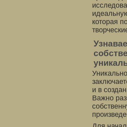
исследова
идеальную
которая п
творчески
Узнавае
собстве
уникал
Уникально
заключаетс
и в созда
Важно раз
собственн
произведе
Для начал