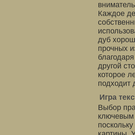
вниматель
Каждое де
собственн
использов
дуб хорош
прочных из
благодаря
другой ст
которое л
подходит 
Игра тек
Выбор пра
ключевым 
поскольку
картины. 