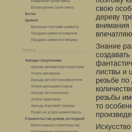
Кладочная сухая смесь
свою особ
Штукатурная сухая смесь
Бетон
дереву тр
Цемент
внимания 
Вагонные поставки цемента
впечатляю
Продажа цемента навалом
Продажа цемента в мешках
Знание ра
УСЛУГИ
создавать
Аренда спецтехники
фантастич
Аренда экскаватора-погрузчика
листвы и ц
Услуги автокрана
резьбе по
Аренда автобетоносмесителя
Услуги автоцементовоза
количеств
Аренда бетононасоса
резьбы им
Услуги самосвала
то особен
Аренда бортовой техники
Прайс на услуги цементовоза
произведе
Строительство домов, коттеджей
Искусство 
Малоэтажное строительство
Оформление документации