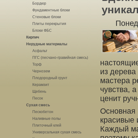
Бордюр
уника
Фундаментные блоки
Стеновые блоки
Понед
Плиты перекрытия
Блоки ФБС
Кирпич
Нерудные материалы
Асфальт
ПГС (песчано-гравийная смесь)
настоящие
Торф
из дерева
Чернозем
Плодородный грунт
мастера р
Керамзит
чувства, а
Щебень
ценит руч
Песок
Сухая смесь
Основная 
Пескобетон
красивые 
Наливные полы
Плиточный клей
Каждый ма
Универсальная сухая смесь
поэтому к