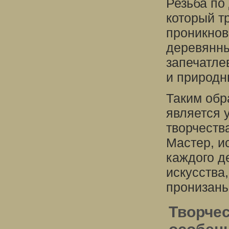
Резьба по 
который т
проникнов
деревянны
запечатле
и природн
Таким обр
является 
творчеств
Мастер, и
каждого д
искусства,
пронизаны
Творчес