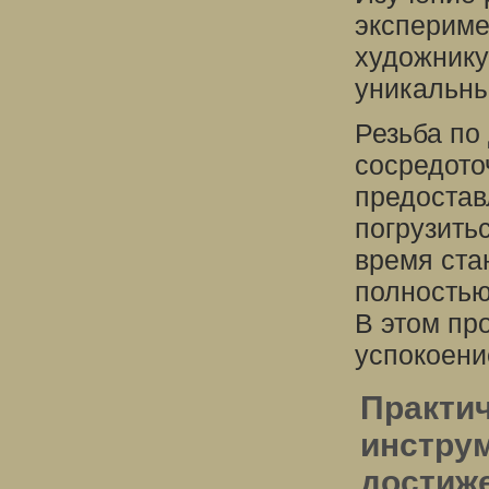
экспериме
художнику
уникальны
Резьба по 
сосредото
предостав
погрузитьс
время ста
полностью
В этом пр
успокоени
Практи
инструм
достиже