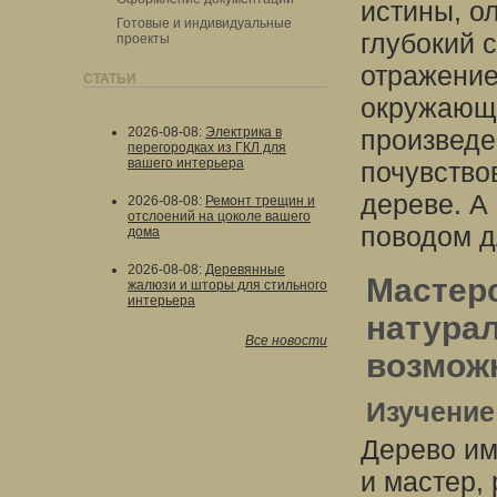
истины, о
Готовые и индивидуальные
глубокий 
проекты
отражение
СТАТЬИ
окружающи
2026-08-08
:
Электрика в
произведе
перегородках из ГКЛ для
вашего интерьера
почувство
дереве. А
2026-08-08
:
Ремонт трещин и
отслоений на цоколе вашего
поводом д
дома
2026-08-08
:
Деревянные
Мастерс
жалюзи и шторы для стильного
интерьера
натурал
Все новости
возможн
Изучение
Дерево им
и мастер,