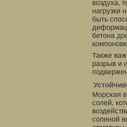
воздуха, 
нагрузки 
быть спос
деформаци
бетона до
компоновк
Также важ
разрыв и 
подвержен
Устойчив
Морская в
солей, ко
воздейств
соленой в