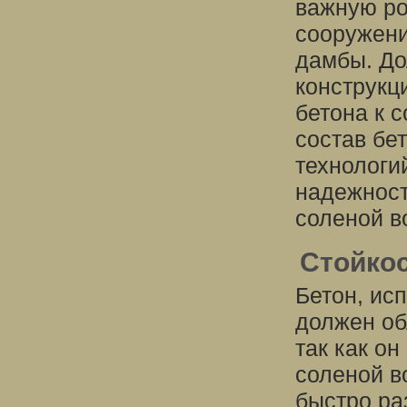
важную ро
сооружени
дамбы. До
конструкц
бетона к 
состав бе
технологи
надежност
соленой в
Стойкос
Бетон, ис
должен об
так как о
соленой в
быстро ра