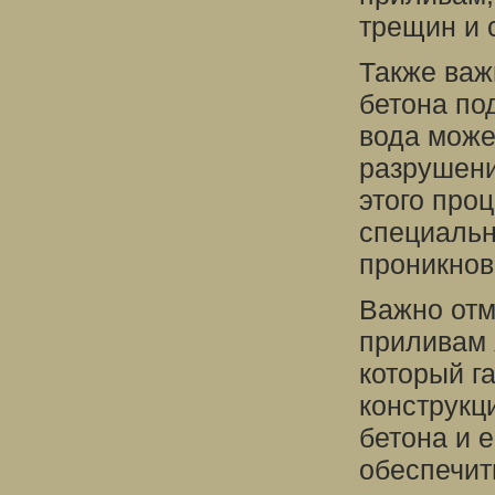
трещин и 
Также важ
бетона по
вода може
разрушени
этого про
специальн
проникнов
Важно отм
приливам 
который г
конструкц
бетона и 
обеспечит