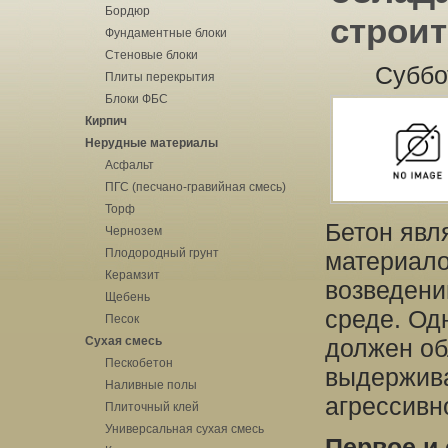
Бордюр
строи
Фундаментные блоки
Стеновые блоки
Суббо
Плиты перекрытия
Блоки ФБС
Кирпич
Нерудные материалы
Асфальт
ПГС (песчано-гравийная смесь)
Торф
Бетон явл
Чернозем
Плодородный грунт
материало
Керамзит
возведени
Щебень
среде. Од
Песок
Сухая смесь
должен об
Пескобетон
выдержива
Наливные полы
агрессивн
Плиточный клей
Универсальная сухая смесь
Первое и