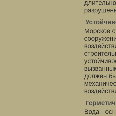
длительно
разрушени
Устойчив
Морское с
сооружени
воздейств
строитель
устойчиво
вызванным
должен бы
механичес
воздейств
Герметич
Вода - ос