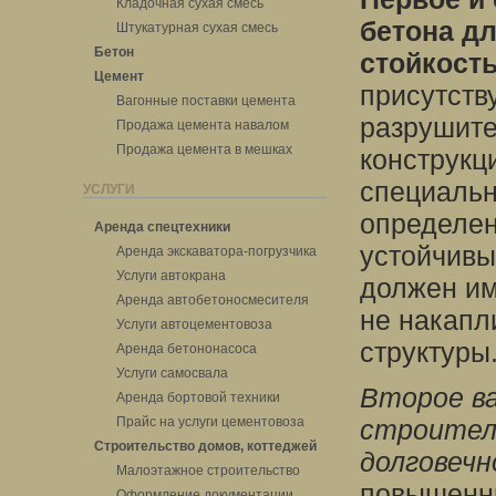
Кладочная сухая смесь
бетона дл
Штукатурная сухая смесь
Бетон
стойкость
Цемент
присутств
Вагонные поставки цемента
разрушите
Продажа цемента навалом
Продажа цемента в мешках
конструкц
специальн
УСЛУГИ
определен
Аренда спецтехники
устойчивым
Аренда экскаватора-погрузчика
Услуги автокрана
должен им
Аренда автобетоносмесителя
не накапл
Услуги автоцементовоза
структуры
Аренда бетононасоса
Услуги самосвала
Второе ва
Аренда бортовой техники
Прайс на услуги цементовоза
строитель
Строительство домов, коттеджей
долговечн
Малоэтажное строительство
повышенны
Оформление документации