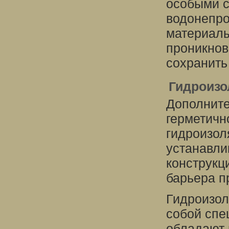
особыми с
водонепро
материалы
проникнов
сохранить 
Гидроиз
Дополните
герметичн
гидроизол
устанавли
конструкц
барьера п
Гидроизо
собой спе
обладают 