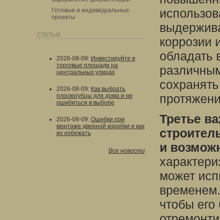
использов
Готовые и индивидуальные
проекты
выдержива
СТАТЬИ
коррозии 
обладать 
2026-08-09
:
Инвестируйте в
торговые площади на
различным
центральных улицах
сохранять
2026-08-09
:
Как выбрать
протяжени
плоскогубцы для дома и не
ошибиться в выборе
Третье ва
2026-08-09
:
Ошибки при
монтаже дверной коробки и как
строитель
их избежать
и возмож
Все новости
характери
может исп
временем.
чтобы его
отремонти