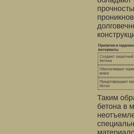
прочность
проникнов
долговечн
конструкц
Пропитки и гидрои
материалы
Создают защитный 
бетона
Обеспечивают герме
влаги
Предотвращают про
бетон
Таким обр
бетона в 
неотъемле
специальн
материало