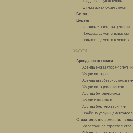
Кладочная сухая смесь
Штукатурная сухая смесь
Бетон
Цемент
Вагонные поставки цемента
Продажа цемента навалом
Продажа цемента в мешках
УСЛУГИ
Аренда спецтехники
Аренда экскаватора-погрузчи
Услуги автокрана
Аренда автобетоносмесител
Услуги автоцементовоза
Аренда бетононасоса
Услуги самосвала
Аренда бортовой техники
Прайс на услуги цементовоза
Строительство домов, коттедж
Малоэтажное строительство
Оформление документации