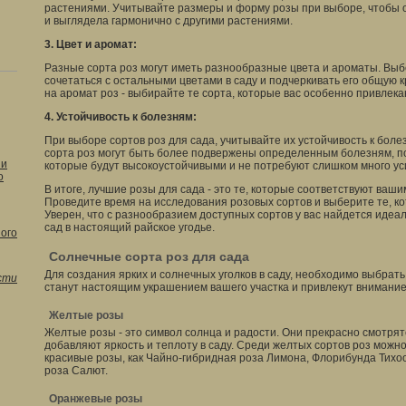
растениями. Учитывайте размеры и форму розы при выборе, чтобы 
и выглядела гармонично с другими растениями.
3. Цвет и аромат:
Разные сорта роз могут иметь разнообразные цвета и ароматы. Выб
сочетаться с остальными цветами в саду и подчеркивать его общую 
на аромат роз - выбирайте те сорта, которые вас особенно привлека
4. Устойчивость к болезням:
При выборе сортов роз для сада, учитывайте их устойчивость к бол
сорта роз могут быть более подвержены определенным болезням, п
 и
которые будут высокоустойчивыми и не потребуют слишком много ус
о
В итоге, лучшие розы для сада - это те, которые соответствуют ваш
Проведите время на исследования розовых сортов и выберите те, ко
Уверен, что с разнообразием доступных сортов у вас найдется идеа
сад в настоящий райское угодье.
ого
Солнечные сорта роз для сада
Для создания ярких и солнечных уголков в саду, необходимо выбрат
сти
станут настоящим украшением вашего участка и привлекут внимание
Желтые розы
Желтые розы - это символ солнца и радости. Они прекрасно смотрят
добавляют яркость и теплоту в саду. Среди желтых сортов роз можн
красивые розы, как Чайно-гибридная роза Лимона, Флорибунда Тих
роза Салют.
Оранжевые розы