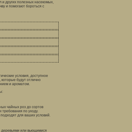
л и других полезных насекомых,
чву и помогают бороться с
тические условия, доступное
 которые будут отлично
ением и ароматом.
ы:
ных чайных роз до сортов
 требования по уходу.
 подходят для ваших условий.
и деревьями или вьющимися