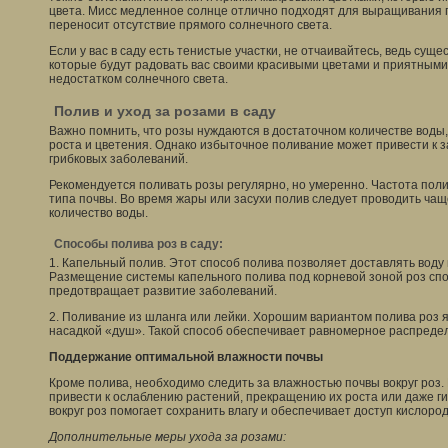
цвета. Мисс медленное солнце отлично подходят для выращивания п
переносит отсутствие прямого солнечного света.
Если у вас в саду есть тенистые участки, не отчаивайтесь, ведь суще
которые будут радовать вас своими красивыми цветами и приятными
недостатком солнечного света.
Полив и уход за розами в саду
Важно помнить, что розы нуждаются в достаточном количестве воды,
роста и цветения. Однако избыточное поливание может привести к 
грибковых заболеваний.
Рекомендуется поливать розы регулярно, но умеренно. Частота поли
типа почвы. Во время жары или засухи полив следует проводить чащ
количество воды.
Способы полива роз в саду:
1. Капельный полив. Этот способ полива позволяет доставлять воду 
Размещение системы капельного полива под корневой зоной роз спо
предотвращает развитие заболеваний.
2. Поливание из шланга или лейки. Хорошим вариантом полива роз 
насадкой «душ». Такой способ обеспечивает равномерное распреде
Поддержание оптимальной влажности почвы
Кроме полива, необходимо следить за влажностью почвы вокруг роз
привести к ослаблению растений, прекращению их роста или даже г
вокруг роз помогает сохранить влагу и обеспечивает доступ кислород
Дополнительные меры ухода за розами: