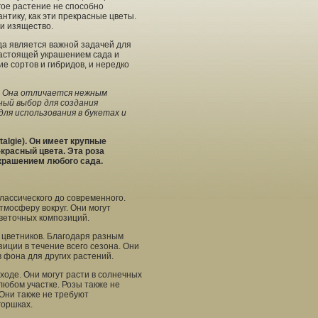
гое растение не способно
нтику, как эти прекрасные цветы.
и изящество.
да является важной задачей для
настоящей украшением сада и
ие сортов и гибридов, и нередко
). Она отличается нежным
ый выбор для создания
ля использования в букетах и
lgie). Он имеет крупные
красный цвета. Эта роза
украшением любого сада.
классического до современного.
тмосферу вокруг. Они могут
цветочных композиций.
 цветников. Благодаря разным
иции в течение всего сезона. Они
в фона для других растений.
ходе. Они могут расти в солнечных
любом участке. Розы также не
 Они также не требуют
горшках.