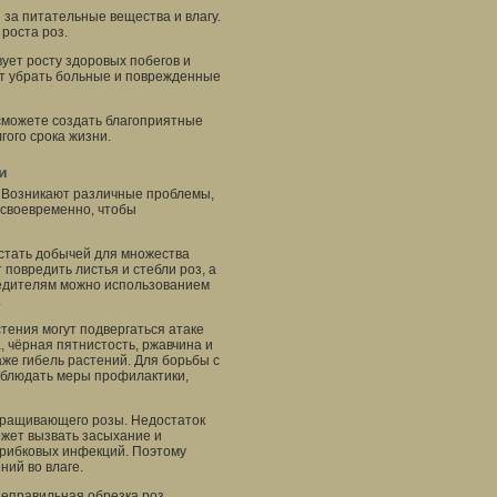
 за питательные вещества и влагу.
роста роз.
вует росту здоровых побегов и
ет убрать больные и поврежденные
 сможете создать благоприятные
гого срока жизни.
и
. Возникают различные проблемы,
ь своевременно, чтобы
 стать добычей для множества
 повредить листья и стебли роз, а
редителям можно использованием
.
тения могут подвергаться атаке
, чёрная пятнистость, ржавчина и
аже гибель растений. Для борьбы с
блюдать меры профилактики,
ыращивающего розы. Недостаток
ожет вызвать засыхание и
грибковых инфекций. Поэтому
ний во влаге.
неправильная обрезка роз.