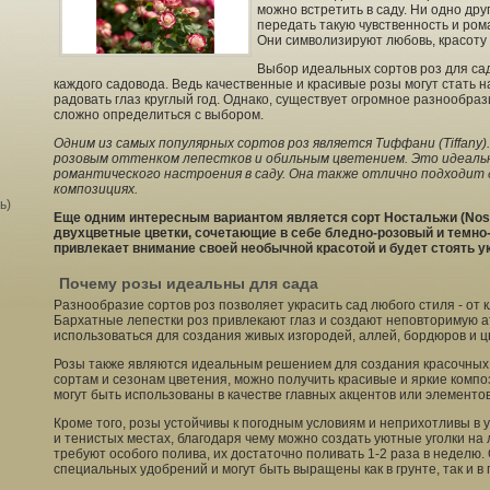
можно встретить в саду. Ни одно дру
передать такую чувственность и рома
Они символизируют любовь, красоту 
Выбор идеальных сортов роз для са
каждого садовода. Ведь качественные и красивые розы могут стать 
радовать глаз круглый год. Однако, существует огромное разнообраз
сложно определиться с выбором.
Одним из самых популярных сортов роз является Тиффани (Tiffany
розовым оттенком лепестков и обильным цветением. Это идеальн
романтического настроения в саду. Она также отлично подходит д
композициях.
ь)
Еще одним интересным вариантом является сорт Ностальжи (Nosta
двухцветные цветки, сочетающие в себе бледно-розовый и темно-
привлекает внимание своей необычной красотой и будет стоять 
Почему розы идеальны для сада
Разнообразие сортов роз позволяет украсить сад любого стиля - от 
Бархатные лепестки роз привлекают глаз и создают неповторимую а
использоваться для создания живых изгородей, аллей, бордюров и 
Розы также являются идеальным решением для создания красочных
сортам и сезонам цветения, можно получить красивые и яркие композ
могут быть использованы в качестве главных акцентов или элементо
Кроме того, розы устойчивы к погодным условиям и неприхотливы в у
и тенистых местах, благодаря чему можно создать уютные уголки на 
требуют особого полива, их достаточно поливать 1-2 раза в неделю.
специальных удобрений и могут быть выращены как в грунте, так и в 