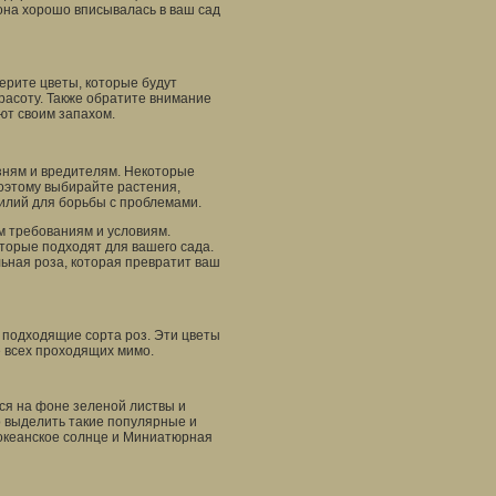
она хорошо вписывалась в ваш сад
ерите цветы, которые будут
красоту. Также обратите внимание
ют своим запахом.
езням и вредителям. Некоторые
оэтому выбирайте растения,
илий для борьбы с проблемами.
им требованиям и условиям.
торые подходят для вашего сада.
льная роза, которая превратит ваш
ь подходящие сорта роз. Эти цветы
 всех проходящих мимо.
ся на фоне зеленой листвы и
о выделить такие популярные и
оокеанское солнце и Миниатюрная