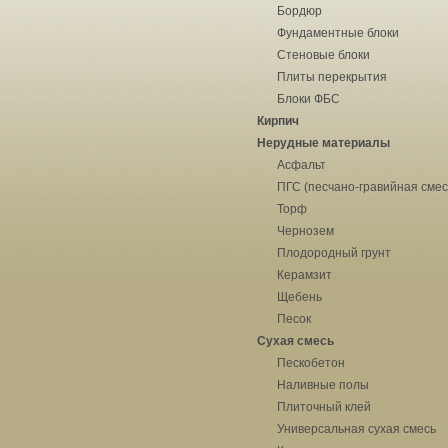
Бордюр
Фундаментные блоки
Стеновые блоки
Плиты перекрытия
Блоки ФБС
Кирпич
Нерудные материалы
Асфальт
ПГС (песчано-гравийная смес
Торф
Чернозем
Плодородный грунт
Керамзит
Щебень
Песок
Сухая смесь
Пескобетон
Наливные полы
Плиточный клей
Универсальная сухая смесь