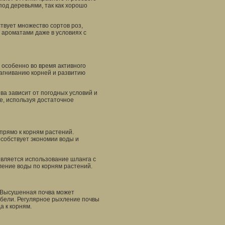
од деревьями, так как хорошо
ствует множество сортов роз,
 ароматами даже в условиях с
 особенно во время активного
загниванию корней и развитию
ва зависит от погодных условий и
е, используя достаточное
прямо к корням растений.
собствует экономии воды и
является использование шланга с
ление воды по корням растений.
. Высушенная почва может
ибели. Регулярное рыхление почвы
а к корням.