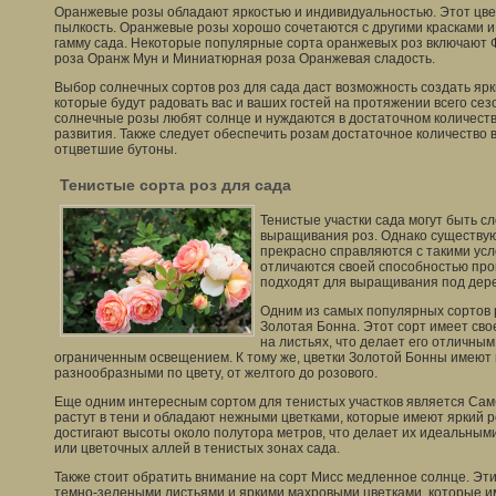
Оранжевые розы обладают яркостью и индивидуальностью. Этот цве
пылкость. Оранжевые розы хорошо сочетаются с другими красками 
гамму сада. Некоторые популярные сорта оранжевых роз включают
роза Оранж Мун и Миниатюрная роза Оранжевая сладость.
Выбор солнечных сортов роз для сада даст возможность создать яр
которые будут радовать вас и ваших гостей на протяжении всего сез
солнечные розы любят солнце и нуждаются в достаточном количеств
развития. Также следует обеспечить розам достаточное количество в
отцветшие бутоны.
Тенистые сорта роз для сада
Тенистые участки сада могут быть 
выращивания роз. Однако существу
прекрасно справляются с такими усл
отличаются своей способностью проц
подходят для выращивания под дере
Одним из самых популярных сортов 
Золотая Бонна. Этот сорт имеет св
на листьях, что делает его отличны
ограниченным освещением. К тому же, цветки Золотой Бонны имеют 
разнообразными по цвету, от желтого до розового.
Еще одним интересным сортом для тенистых участков является Сам
растут в тени и обладают нежными цветками, которые имеют яркий ро
достигают высоты около полутора метров, что делает их идеальным
или цветочных аллей в тенистых зонах сада.
Также стоит обратить внимание на сорт Мисс медленное солнце. Э
темно-зелеными листьями и яркими махровыми цветками, которые им