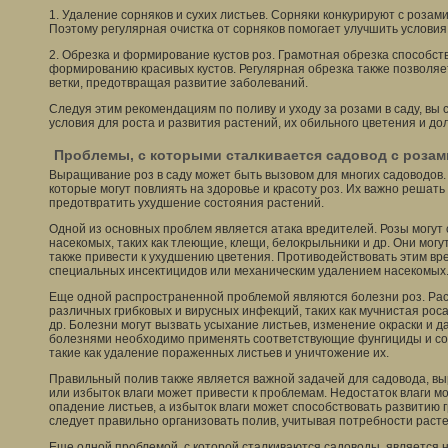
1. Удаление сорняков и сухих листьев. Сорняки конкурируют с розами
Поэтому регулярная очистка от сорняков помогает улучшить условия 
2. Обрезка и формирование кустов роз. Грамотная обрезка способст
формированию красивых кустов. Регулярная обрезка также позволя
ветки, предотвращая развитие заболеваний.
Следуя этим рекомендациям по поливу и уходу за розами в саду, вы
условия для роста и развития растений, их обильного цветения и дол
Проблемы, с которыми сталкивается садовод с розам
Выращивание роз в саду может быть вызовом для многих садоводов
которые могут повлиять на здоровье и красоту роз. Их важно решат
предотвратить ухудшение состояния растений.
Одной из основных проблем является атака вредителей. Розы могут
насекомых, таких как тлеющие, клещи, белокрыльники и др. Они могут
также привести к ухудшению цветения. Противодействовать этим в
специальных инсектицидов или механическим удалением насекомых
Еще одной распространенной проблемой являются болезни роз. Рас
различных грибковых и вирусных инфекций, таких как мучнистая роса
др. Болезни могут вызвать усыхание листьев, изменение окраски и д
болезнями необходимо применять соответствующие фунгициды и со
такие как удаление пораженных листьев и уничтожение их.
Правильный полив также является важной задачей для садовода, в
или избыток влаги может привести к проблемам. Недостаток влаги м
опадение листьев, а избыток влаги может способствовать развитию 
следует правильно организовать полив, учитывая потребности расте
Еще одной проблемой, с которой сталкиваются садоводы, является 