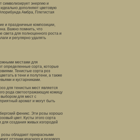
т символизирует энергию и
и идеально дополняют цветовую
 Флорибунда Амбра, Плетистая
кие и праздничные композиции,
она. Важно помнить, что
е света для полноценного роста и
лаги и регулярно удалять
сложными местами для
ют определенные сорта, которые
овиями. Тенистые сорта роз
ветать в тени и полутени, а также
вьями и кустарниками.
роз для тенистых мест является
оего рода светоотражающую кожицу
м выбором для мест с
приятный аромат и могут быть
бергский феникс. Эти розы хорошо
зовый цвет. Кусты этого сорта
и для создания живых изгородей
ти розы обладают прекрасными
еют оттенки красного и розового