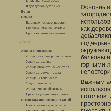
Кладочная сухая смесь
Основные 
Штукатурная сухая смесь
Бетон
загородно
Цемент
использов
Вагонные поставки цемента
как дерев
Продажа цемента навалом
Продажа цемента в мешках
добавляют
подчеркив
УСЛУГИ
окружающе
Аренда спецтехники
балконы и
Аренда экскаватора-погрузчика
Услуги автокрана
горными л
Аренда автобетоносмесителя
неповтори
Услуги автоцементовоза
Аренда бетононасоса
Важным ас
Услуги самосвала
использов
Аренда бортовой техники
Прайс на услуги цементовоза
потолков.
Строительство домов, коттеджей
просторно
Малоэтажное строительство
вместить 
Оформление документации