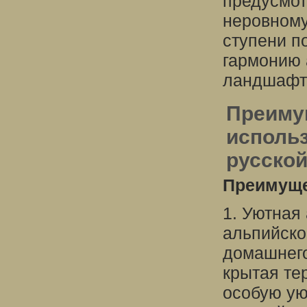
предусмот
неровному
ступени п
гармонию 
ландшафт
Преиму
использ
русской
Преимуще
1. Уютная
альпийско
домашнего
крытая те
особую ую