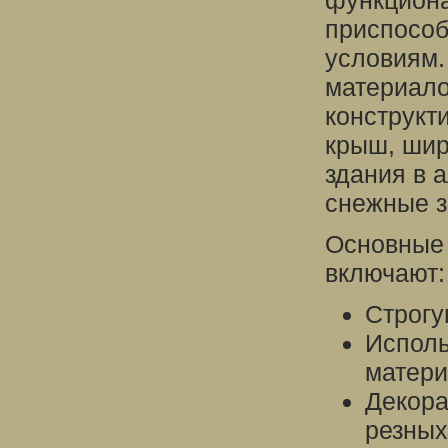
функциона
приспособ
условиям.
материало
конструкт
крыш, шир
здания в 
снежные з
Основные 
включают:
Строгу
Исполь
матери
Декора
резных