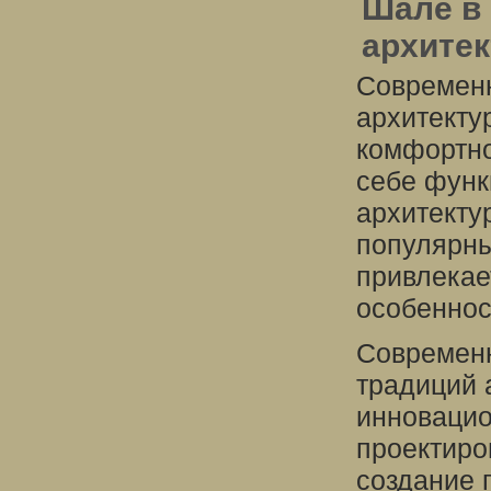
Шале в 
архите
Современн
архитекту
комфортно
себе функ
архитекту
популярны
привлекае
особеннос
Современн
традиций 
инновацио
проектиро
создание 