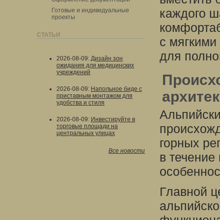
каждого ш
Готовые и индивидуальные
проекты
комфортаб
СТАТЬИ
с мягкими
для полно
2026-08-09
:
Дизайн зон
ожидания для медицинских
учреждений
Происхо
2026-08-09
:
Напольное биде с
архитек
приставным монтажом для
удобства и стиля
Альпийски
2026-08-09
:
Инвестируйте в
происхожд
торговые площади на
центральных улицах
горных ре
Все новости
в течение
особеннос
Главной ц
альпийско