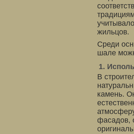
соответст
традициям
учитывало
жильцов.
Среди осн
шале можн
1. Испол
В строите
натуральн
камень. О
естествен
атмосферу
фасадов, 
оригиналь