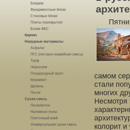
Бордюр
архите
Фундаментные блоки
Стеновые блоки
Пятни
Плиты перекрытия
Блоки ФБС
Кирпич
Нерудные материалы
Асфальт
ПГС (песчано-гравийная смесь)
Торф
Чернозем
Плодородный грунт
самом сер
Керамзит
стали поп
Щебень
многих др
Песок
Сухая смесь
Несмотря 
Пескобетон
характерн
Наливные полы
архитекту
Плиточный клей
колорит и
Универсальная сухая смесь