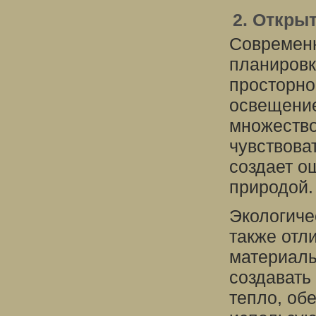
2. Откры
Современн
планировк
просторно
освещение
множество
чувствова
создает о
природой.
Экологиче
также отл
материалы
создавать
тепло, об