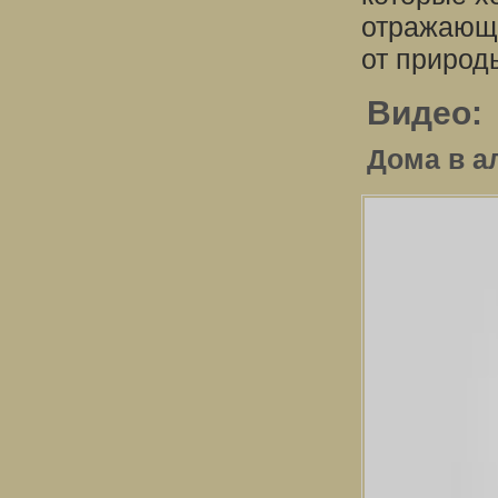
отражающи
от природ
Видео:
Дома в а