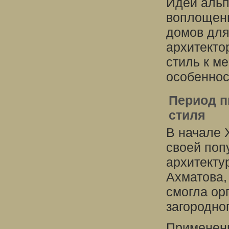
Идеи альп
воплощены
домов для
архитекто
стиль к м
особеннос
Период п
стиля
В начале 
своей поп
архитекту
Ахматова,
смогла ор
загородно
Применени