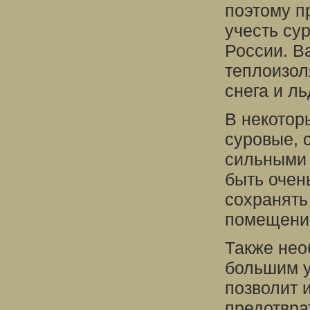
поэтому п
учесть су
России. В
теплоизол
снега и ль
В некотор
суровые, 
сильными 
быть очен
сохранять
помещения
Также нео
большим у
позволит 
предотвра