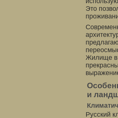
использую
Это позво
проживани
Современн
архитекту
предлагаю
переосмы
Жилище в 
прекрасны
выражение
Особенн
и ланд
Климатич
Русский к