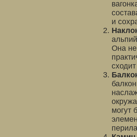
вагонк
состав
и сохр
Накло
альпий
Она не
практи
сходит
Балко
балкон
наслаж
окружа
могут 
элемен
перила
Камин