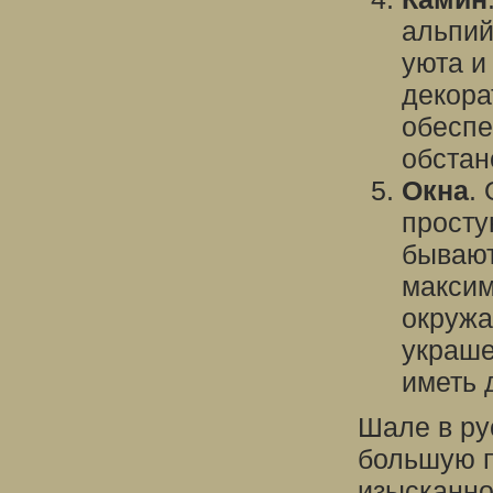
альпий
уюта и
декора
обеспе
обстан
Окна
.
просту
бывают
максим
окружа
украше
иметь 
Шале в ру
большую п
изысканно