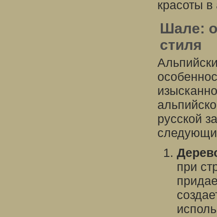
красоты в
Шале: 
стиля
Альпийски
особеннос
изысканно
альпийско
русской з
следующи
Дерев
при ст
придае
создае
исполь