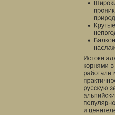
Широки
проник
приро
Крутые
непого
Балкон
наслаж
Истоки ал
корнями в
работали 
практично
русскую з
альпийски
популярно
и ценител