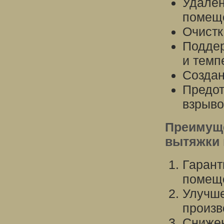
Удален
помещ
Очистк
Поддер
и темп
Создан
Предот
взрыво
Преимуще
вытяжки 
Гарант
помещ
Улучше
произв
Снижен