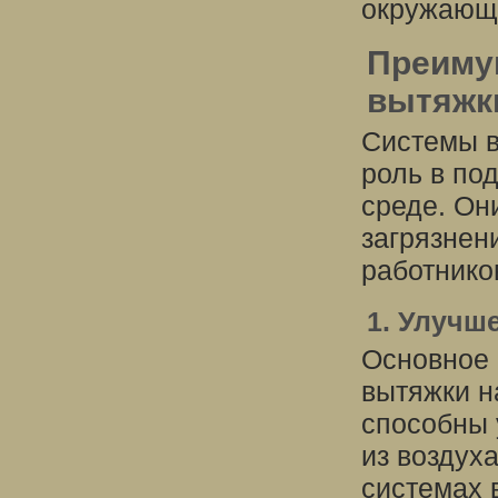
окружающе
Преиму
вытяжк
Системы в
роль в по
среде. Он
загрязнен
работнико
1. Улучш
Основное 
вытяжки н
способны 
из воздух
системах 