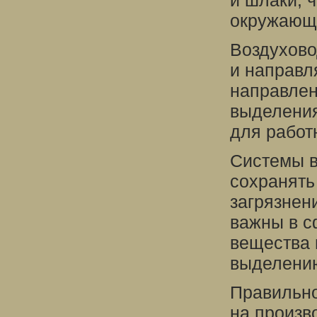
и шлаки, 
окружающ
Воздухово
и направл
направлен
выделения
для работ
Системы в
сохранять
загрязнен
важны в с
вещества 
выделению
Правильн
на произв