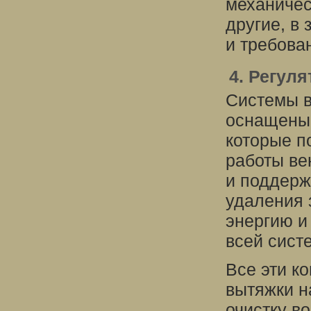
механичес
другие, в
и требова
4. Регул
Системы в
оснащены 
которые п
работы ве
и поддерж
удаления 
энергию и
всей сист
Все эти к
вытяжки н
очистку в