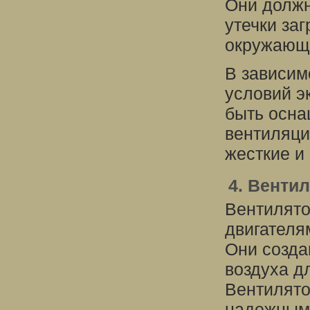
Они должн
утечки за
окружающ
В зависим
условий э
быть осн
вентиляци
жесткие и
4. Венти
Вентилято
двигателя
Они созда
воздуха д
Вентилят
надежными