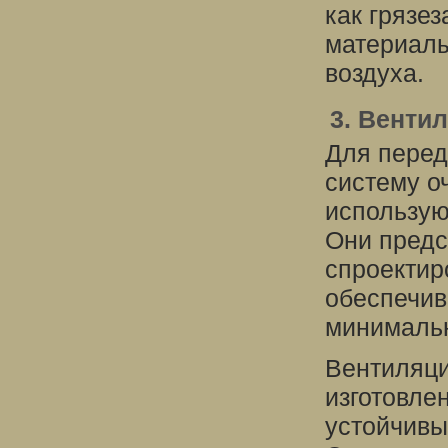
как грязе
материалы
воздуха.
3. Венти
Для перед
систему о
использую
Они предс
спроектир
обеспечив
минимальн
Вентиляци
изготовле
устойчивы