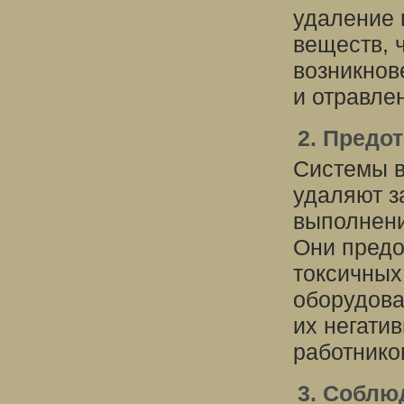
удаление 
веществ, 
возникнов
и отравле
2. Предо
Системы в
удаляют з
выполнени
Они предо
токсичных
оборудова
их негати
работнико
3. Соблю