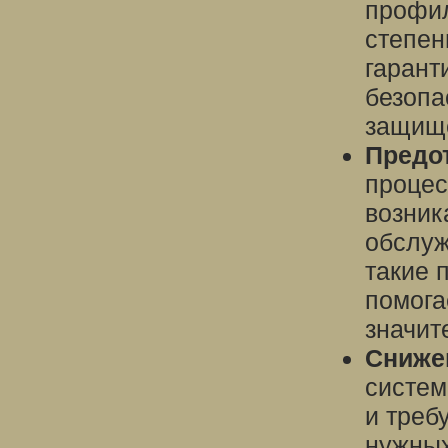
профил
степен
гарант
безопа
защище
Предо
процес
возник
обслуж
такие 
помога
значит
Снижен
систем
и треб
нужных