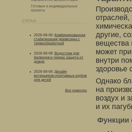
Готовые и индивидуальные
Производс
проекты
отраслей,
СТАТЬИ
химическа
другие, с
2026-08-06
:
Комбинированная
стабилизация древесины с
вещества 
термообработкой
может при
2026-08-06
:
Водостоки для
балконов и террас защита от
внутри по
дождя
здоровье 
2026-08-06
:
Дизайн
интерьеров спортивных клубов
Однако бл
для детей
на произв
Все новости
воздух и 
и их пагуб
Функции 