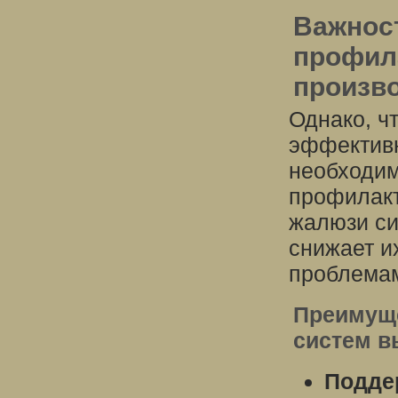
Важнос
профил
произв
Однако, ч
эффективн
необходим
профилакт
жалюзи си
снижает и
проблемам
Преимуще
систем в
Поддер