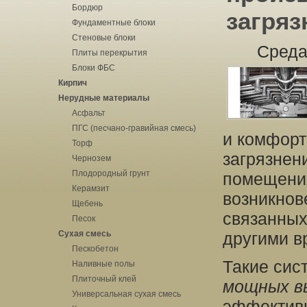
Бордюр
загряз
Фундаментные блоки
Стеновые блоки
Среда
Плиты перекрытия
Блоки ФБС
Кирпич
Нерудные материалы
Асфальт
ПГС (песчано-гравийная смесь)
и комфорт
Торф
загрязнен
Чернозем
Плодородный грунт
помещения
Керамзит
возникнов
Щебень
связанных
Песок
Сухая смесь
другими в
Пескобетон
Такие сис
Наливные полы
Плиточный клей
мощных в
Универсальная сухая смесь
эффективн