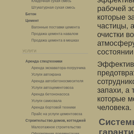
Кладочная сухая смесь
рабочей з
Штукатурная сухая смесь
Бетон
которые з
Цемент
частицы, 
Вагонные поставки цемента
очистки в
Продажа цемента навалом
Продажа цемента в мешках
атмосфер
состоянии
УСЛУГИ
Аренда спецтехники
Эффективн
Аренда экскаватора-погрузчика
предотвра
Услуги автокрана
сотрудник
Аренда автобетоносмесителя
Услуги автоцементовоза
запахи, а 
Аренда бетононасоса
которые м
Услуги самосвала
человека.
Аренда бортовой техники
Прайс на услуги цементовоза
Систем
Строительство домов, коттеджей
Малоэтажное строительство
гаранти
Оформление документации