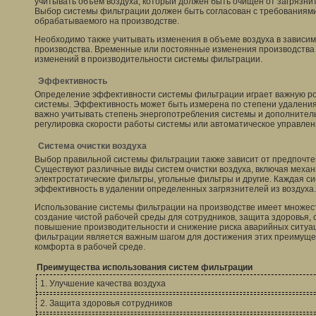
учитывать объем воздуха, который должен быть очищен от загрязни
Выбор системы фильтрации должен быть согласован с требованиями
обрабатываемого на производстве.
Необходимо также учитывать изменения в объеме воздуха в зависим
производства. Временные или постоянные изменения производства 
изменений в производительности системы фильтрации.
Эффективность
Определение эффективности системы фильтрации играет важную ро
системы. Эффективность может быть измерена по степени удаления 
важно учитывать степень энергопотребления системы и дополнитель
регулировка скорости работы системы или автоматическое управлен
Система очистки воздуха
Выбор правильной системы фильтрации также зависит от предпочтен
Существуют различные виды систем очистки воздуха, включая механ
электростатические фильтры, угольные фильтры и другие. Каждая си
эффективность в удалении определенных загрязнителей из воздуха.
Использование системы фильтрации на производстве имеет множест
создание чистой рабочей среды для сотрудников, защита здоровья, 
повышение производительности и снижение риска аварийных ситуа
фильтрации является важным шагом для достижения этих преимущес
комфорта в рабочей среде.
Преимущества использования систем фильтрации
1. Улучшение качества воздуха
2. Защита здоровья сотрудников