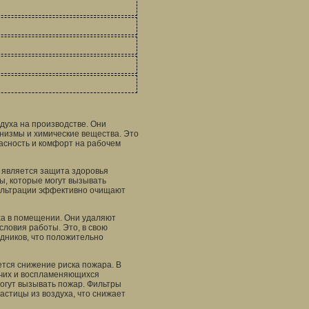
духа на производстве. Они
анизмы и химические вещества. Это
асность и комфорт на рабочем
 является защита здоровья
ы, которые могут вызывать
ильтрации эффективно очищают
ха в помещении. Они удаляют
словия работы. Это, в свою
дников, что положительно
тся снижение риска пожара. В
ючих и воспламеняющихся
огут вызывать пожар. Фильтры
астицы из воздуха, что снижает