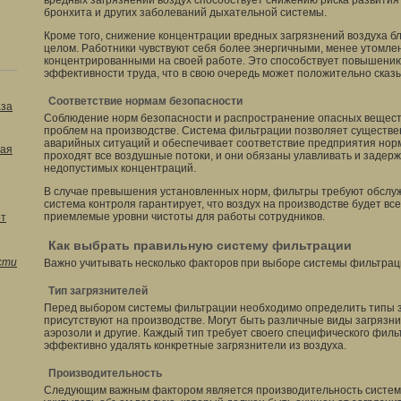
вредных загрязнений воздух способствует снижению риска развития 
бронхита и других заболеваний дыхательной системы.
Кроме того, снижение концентрации вредных загрязнений воздуха бл
целом. Работники чувствуют себя более энергичными, менее утомле
концентрированными на своей работе. Это способствует повышени
эффективности труда, что в свою очередь может положительно сказ
Соответствие нормам безопасности
аза
Соблюдение норм безопасности и распространение опасных веществ 
проблем на производстве. Система фильтрации позволяет существе
аварийных ситуаций и обеспечивает соответствие предприятия нор
ая
проходят все воздушные потоки, и они обязаны улавливать и задер
недопустимых концентраций.
В случае превышения установленных норм, фильтры требуют обслуж
система контроля гарантирует, что воздух на производстве будет в
приемлемые уровни чистоты для работы сотрудников.
от
Как выбрать правильную систему фильтрации
сти
Важно учитывать несколько факторов при выборе системы фильтрац
Тип загрязнителей
Перед выбором системы фильтрации необходимо определить типы з
присутствуют на производстве. Могут быть различные виды загрязнит
аэрозоли и другие. Каждый тип требует своего специфического филь
эффективно удалять конкретные загрязнители из воздуха.
Производительность
Следующим важным фактором является производительность систе