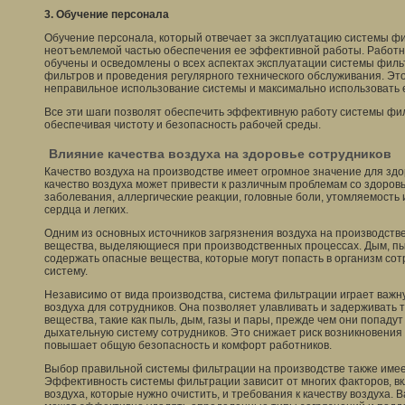
3. Обучение персонала
Обучение персонала, который отвечает за эксплуатацию системы фи
неотъемлемой частью обеспечения ее эффективной работы. Работн
обучены и осведомлены о всех аспектах эксплуатации системы фил
фильтров и проведения регулярного технического обслуживания. Эт
неправильное использование системы и максимально использовать 
Все эти шаги позволят обеспечить эффективную работу системы фил
обеспечивая чистоту и безопасность рабочей среды.
Влияние качества воздуха на здоровье сотрудников
Качество воздуха на производстве имеет огромное значение для здо
качество воздуха может привести к различным проблемам со здоров
заболевания, аллергические реакции, головные боли, утомляемость
сердца и легких.
Одним из основных источников загрязнения воздуха на производств
вещества, выделяющиеся при производственных процессах. Дым, пыл
содержать опасные вещества, которые могут попасть в организм со
систему.
Независимо от вида производства, система фильтрации играет важн
воздуха для сотрудников. Она позволяет улавливать и задерживать 
вещества, такие как пыль, дым, газы и пары, прежде чем они попаду
дыхательную систему сотрудников. Это снижает риск возникновения
повышает общую безопасность и комфорт работников.
Выбор правильной системы фильтрации на производстве также имее
Эффективность системы фильтрации зависит от многих факторов, в
воздуха, которые нужно очистить, и требования к качеству воздуха. 