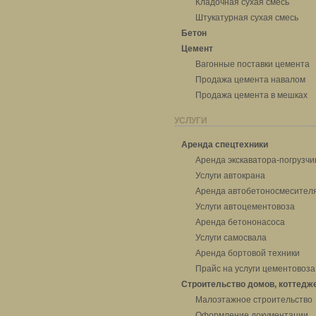
Кладочная сухая смесь
Штукатурная сухая смесь
Бетон
Цемент
Вагонные поставки цемента
Продажа цемента навалом
Продажа цемента в мешках
УСЛУГИ
Аренда спецтехники
Аренда экскаватора-погрузчи
Услуги автокрана
Аренда автобетоносмесител
Услуги автоцементовоза
Аренда бетононасоса
Услуги самосвала
Аренда бортовой техники
Прайс на услуги цементовоза
Строительство домов, коттедж
Малоэтажное строительство
Оформление документации