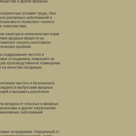
 вещества и другие вредные
агоприятные условия труда. Она
ения различных заболеваний и
бочем месте позволяет снизить
е самочувствие.
ию санитарно-гигиенических норм
ствие вредных веществ на
помогает снизить негативное
гических проблем.
я поддержания чистого и
овья сотрудников, повышает их
ации производственное помещение
 на качестве продукции.
печении чистого и безопасного
овождаются выбросами вредных
людей и вызывать различные
ка воздуха от опасных и вредных
организмы и другие загрязнения,
зникновения заболеваний
ровье сотрудников. Очищенный от