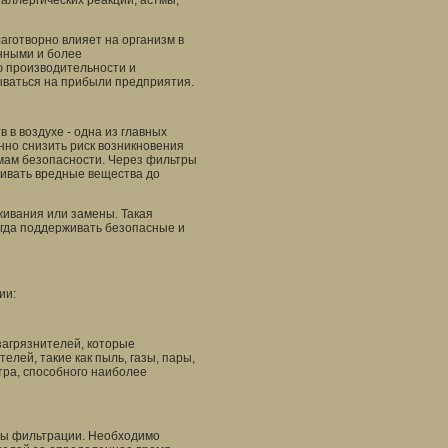
аллергических реакций, астмы,
аготворно влияет на организм в
нными и более
ю производительности и
ываться на прибыли предприятия.
в воздухе - одна из главных
нно снизить риск возникновения
мам безопасности. Через фильтры
живать вредные вещества до
ивания или замены. Такая
сегда поддерживать безопасные и
ии:
агрязнителей, которые
елей, такие как пыль, газы, пары,
тра, способного наиболее
мы фильтрации. Необходимо