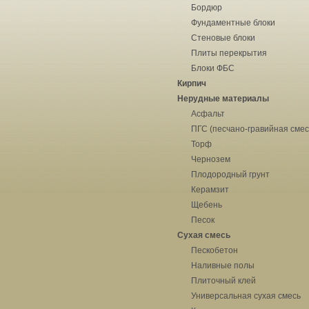
Бордюр
Фундаментные блоки
Стеновые блоки
Плиты перекрытия
Блоки ФБС
Кирпич
Нерудные материалы
Асфальт
ПГС (песчано-гравийная смес
Торф
Чернозем
Плодородный грунт
Керамзит
Щебень
Песок
Сухая смесь
Пескобетон
Наливные полы
Плиточный клей
Универсальная сухая смесь