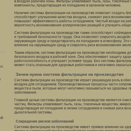
в воздухе рабочей зоны. Фильтры улавливают пыль, газы, токсичные
компоненты, предотвращая их попадание в организм человека.
Наличие системы фильтрации на производстве помогает создать бл
способствует улучшению качества воздуха, снижает риск возникнов
повышает эффективность работы сотрудников. Чистый воздух на ра
вероятность возникновения аллергических реакций и улучшить обще
Система фильтрации на производстве также способствует соблюден
и требований безопасности труда. Она позволяет сократить воздей
окружающую среду и предотвратить их попадание в атмосферу. Это 
влияние на окружающую среду и сократить риск возникновения эколо
Таким образом, система фильтрации на производстве необходима дл
безопасного воздуха в рабочей зоне. Она обеспечивает защиту здор
работоспособность и улучшает условия труда. Без системы фильтр
может стать опасным для здоровья работников и негативно сказаться
ка
Зачем нужна система фильтрации на производстве
я
Система фильтрации на производстве играет решающую роль в обес
воздуха для сотрудников. Производственные процессы часто сопр
веществ и пыли, которые могут негативно сказываться на здоровье 
заболевания.
Главной целью системы фильтрации на производстве является очист
частиц. Фильтры улавливают пыль, газы, токсичные вещества, микро
предотвращая их попадание в легкие сотрудников и снижая риск во
дыхательной системы.
ей
Сокращение рисков заболеваний
Система фильтрации на производстве имеет прямое влияние на здо