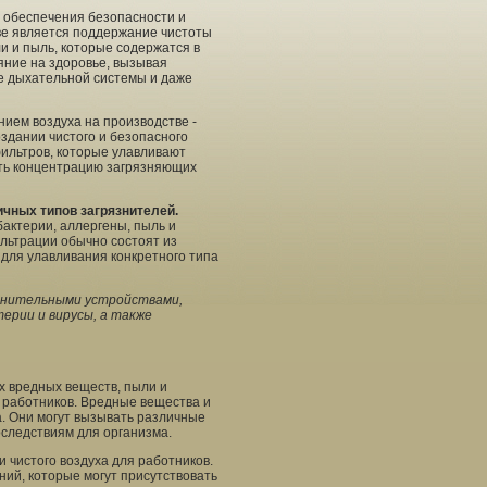
 обеспечения безопасности и
ве является поддержание чистоты
и и пыль, которые содержатся в
ияние на здоровье, вызывая
е дыхательной системы и даже
нием воздуха на производстве -
здании чистого и безопасного
фильтров, которые улавливают
ить концентрацию загрязняющих
чных типов загрязнителей.
бактерии, аллергены, пыль и
льтрации обычно состоят из
 для улавливания конкретного типа
лнительными устройствами,
рии и вирусы, а также
х вредных веществ, пыли и
е работников. Вредные вещества и
ра. Они могут вызывать различные
оследствиям для организма.
 чистого воздуха для работников.
ий, которые могут присутствовать