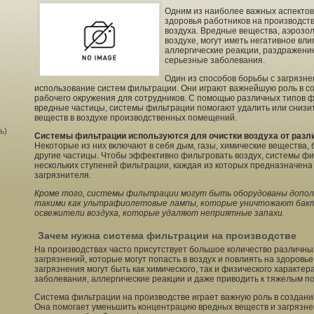
Одним из наиболее важных аспектов
здоровья работников на производст
воздуха. Вредные вещества, аэрозол
воздухе, могут иметь негативное вл
аллергические реакции, раздражени
серьезные заболевания.
Один из способов борьбы с загрязне
использование систем фильтрации. Они играют важнейшую роль в со
рабочего окружения для сотрудников. С помощью различных типов 
вредные частицы, системы фильтрации помогают удалить или сниз
веществ в воздухе производственных помещений.
ь)
Системы фильтрации используются для очистки воздуха от разли
Некоторые из них включают в себя дым, газы, химические вещества, 
другие частицы. Чтобы эффективно фильтровать воздух, системы фи
нескольких ступеней фильтрации, каждая из которых предназначена
загрязнителя.
Кроме того, системы фильтрации могут быть оборудованы допо
такими как ультрафиолетовые лампы, которые уничтожают бакте
освежители воздуха, которые удаляют неприятные запахи.
Зачем нужна система фильтрации на производстве
На производствах часто присутствует большое количество различны
загрязнений, которые могут попасть в воздух и повлиять на здоровь
загрязнения могут быть как химического, так и физического характе
заболевания, аллергические реакции и даже приводить к тяжелым п
Система фильтрации на производстве играет важную роль в создании
Она помогает уменьшить концентрацию вредных веществ и загрязнен