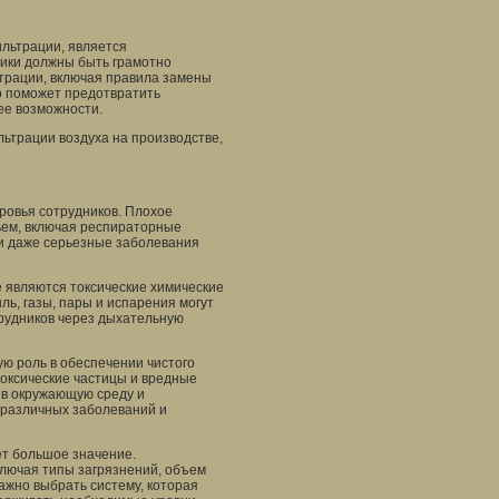
льтрации, является
ики должны быть грамотно
ьтрации, включая правила замены
о поможет предотвратить
ее возможности.
ьтрации воздуха на производстве,
ровья сотрудников. Плохое
ьем, включая респираторные
 и даже серьезные заболевания
е являются токсические химические
ь, газы, пары и испарения могут
трудников через дыхательную
ую роль в обеспечении чистого
токсические частицы и вредные
т в окружающую среду и
 различных заболеваний и
т большое значение.
ключая типы загрязнений, объем
Важно выбрать систему, которая