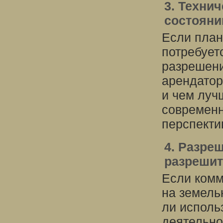
3. Техни
состояни
Если план
потребует
разрешени
арендатор
и чем луч
современн
перспекти
4. Разре
разрешит
Если комм
на земель
ли исполь
деятельно