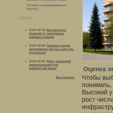
Готовые и индивидуальные
проекты
СТАТЬИ
2026-08-06
:
Как защитить
проводку от перегрева и
избежать пожара
2026-08-06
:
Причины усадки
автоклавного бетона и методы
устранения
2026-08-05
:
Дом с усиленной
звукоизоляцией для
Оценка э
комфортной жизни
Чтобы выб
Все новости
понимать,
Высокий у
рост числ
инфрастру