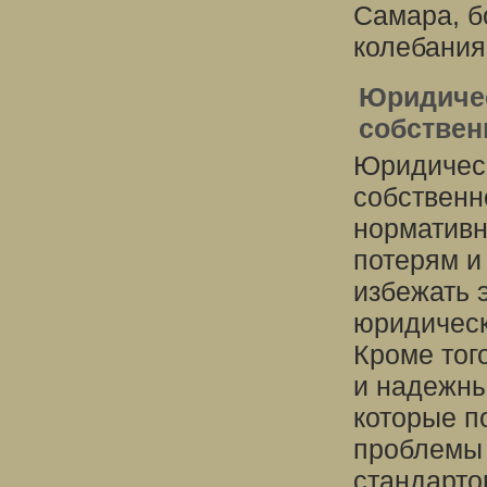
Самара, б
колебания
Юридичес
собствен
Юридическ
собственн
нормативн
потерям и
избежать 
юридическ
Кроме тог
и надежны
которые п
проблемы 
стандарто