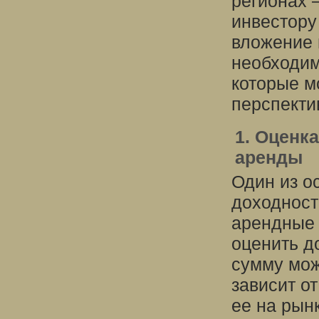
регионах 
инвестору
вложение в
необходим
которые м
перспекти
1. Оценк
аренды
Один из о
доходност
арендные 
оценить д
сумму мож
зависит о
ее на рын