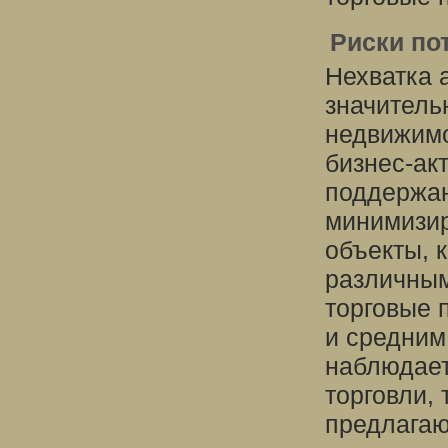
Риски по
Нехватка 
значитель
недвижимо
бизнес-ак
поддержан
минимизир
объекты, 
различным
торговые 
и средним
наблюдает
торговли, 
предлагаю