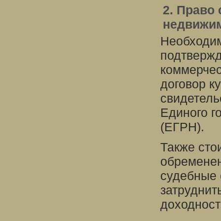
2. Право
недвижи
Необходим
подтвержд
коммерчес
договор к
свидетель
Единого г
(ЕГРН).
Также сто
обременени
судебные 
затруднит
доходност