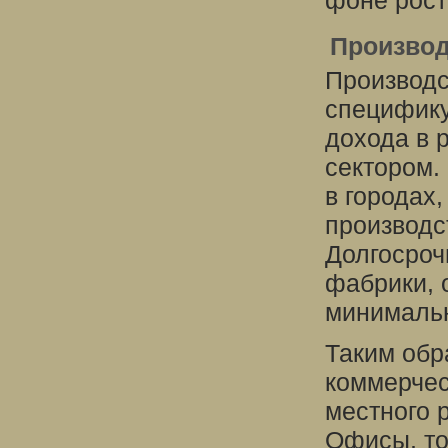
фоне рост
Произво
Производс
специфику
дохода в 
сектором.
в городах,
производс
Долгосроч
фабрики, 
минимальн
Таким обр
коммерчес
местного 
Офисы, то