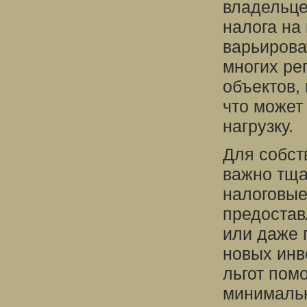
владельце
налога на
варьирова
многих ре
объектов,
что может
нагрузку.
Для собст
важно тща
налоговые
предостав
или даже 
новых инве
льгот пом
минималь