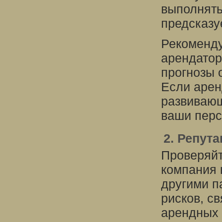
выполнять
предсказу
Рекоменду
арендатор
прогнозы 
Если арен
развивающ
ваши перс
2. Репут
Проверяйт
компания 
другими п
рисков, с
арендных 