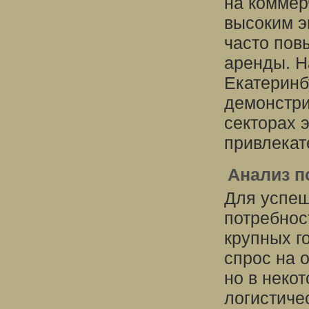
на коммер
высоким э
часто пов
аренды. Н
Екатеринб
демонстри
секторах 
привлекат
Анализ п
Для успеш
потребнос
крупных г
спрос на 
но в неко
логистиче