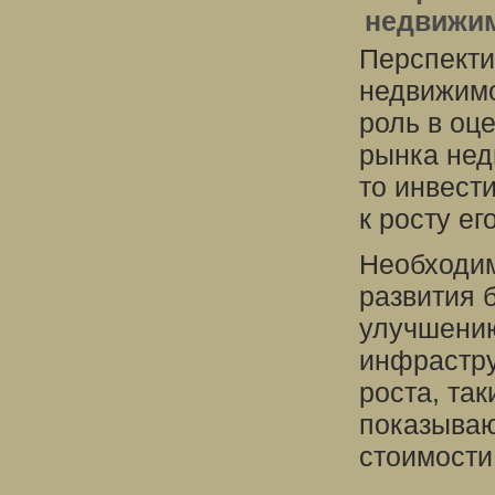
недвижи
Перспекти
недвижимо
роль в оц
рынка нед
то инвест
к росту ег
Необходим
развития 
улучшению
инфрастру
роста, так
показываю
стоимости