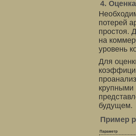
4. Оценк
Необходим
потерей а
простоя. 
на коммер
уровень к
Для оценк
коэффицие
проанализ
крупными 
представл
будущем.
Пример р
Параметр