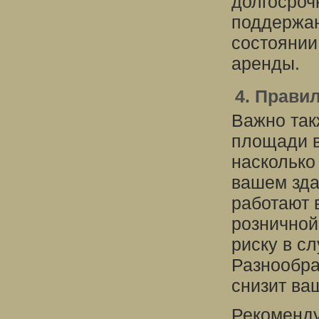
долгосроч
поддержа
состоянии
аренды.
4. Прави
Важно так
площади в
насколько
вашем зда
работают 
розничной
риску в сл
Разнообра
снизит ва
Рекоменду