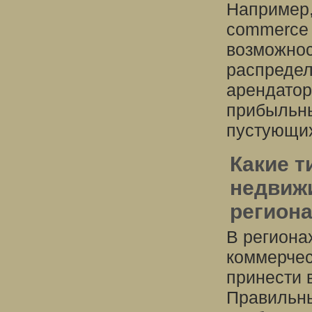
Например,
commerce 
возможнос
распредел
арендатор
прибыльны
пустующи
Какие 
недвиж
регион
В региона
коммерчес
принести 
Правильны