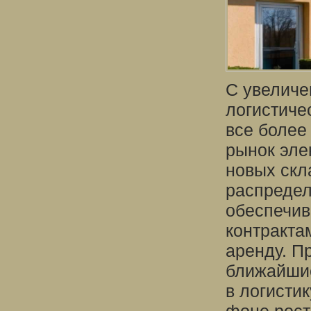
С увеличе
логистиче
все более
рынок эле
новых скл
распредел
обеспечив
контракта
аренду. П
ближайшие
в логисти