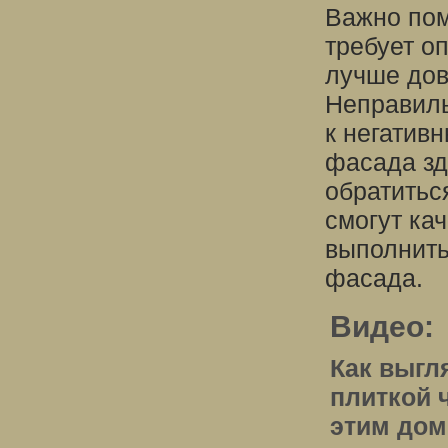
Важно пом
требует о
лучше дов
Неправиль
к негатив
фасада зд
обратитьс
смогут ка
выполнить
фасада.
Видео:
Как выгл
плиткой ч
этим до