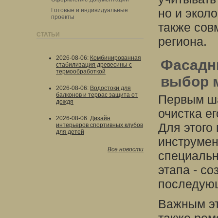
но и эколо
Готовые и индивидуальные
проекты
также сов
СТАТЬИ
региона.
2026-08-06
:
Комбинированная
Фасадн
стабилизация древесины с
термообработкой
выбор 
2026-08-06
:
Водостоки для
балконов и террас защита от
Первым ша
дождя
очистка ег
2026-08-06
:
Дизайн
Для этого
интерьеров спортивных клубов
для детей
инструмен
Все новости
специальн
этапа - с
последующ
Важным эт