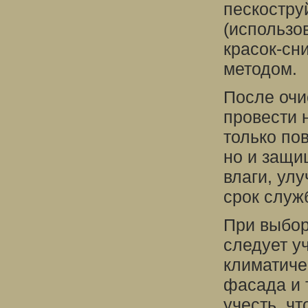
пескостру
(использо
красок-сн
методом.
После очи
провести 
только по
но и защи
влаги, ул
срок служ
При выбор
следует у
климатиче
фасада и 
учесть, ч