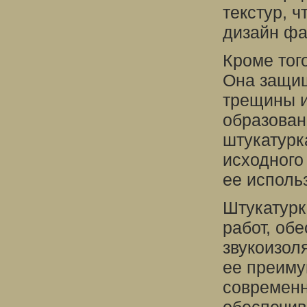
текстур, 
дизайн фа
Кроме тог
Она защищ
трещины и
образован
штукатурк
исходного
ее исполь
Штукатурк
работ, об
звукоизол
ее преиму
современн