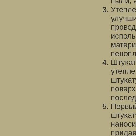
пыли, 
Утепле
улучши
провод
исполь
матери
пенопл
Штукат
утепле
штукат
поверх
послед
Первый
штукат
наноси
придае