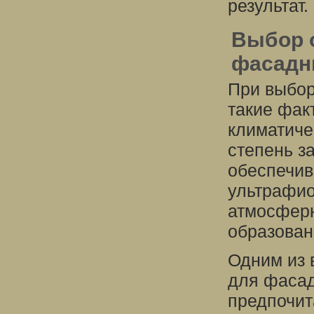
результат.
Выбор 
фасадн
При выбор
такие фак
климатиче
степень з
обеспечив
ультрафио
атмосферн
образован
Одним из 
для фасад
предпочита