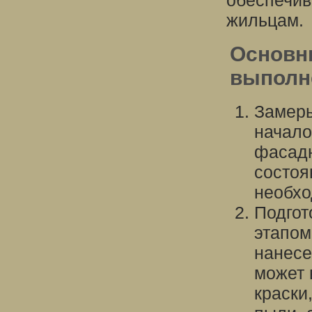
обеспечив
жильцам.
Основн
выполн
Замеры
начало
фасадн
состоя
необхо
Подгот
этапом
нанесе
может 
краски