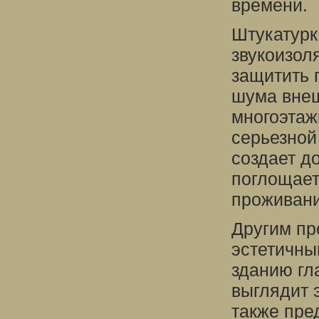
времени.
Штукатурк
звукоизол
защитить 
шума внеш
многоэтаж
серьезной
создает д
поглощает
проживани
Другим пр
эстетичны
зданию гл
выглядит 
также пре