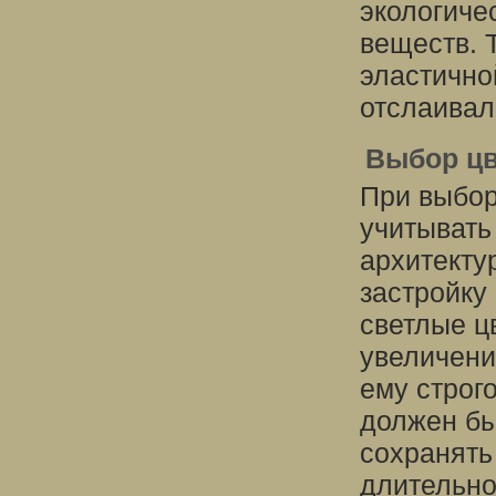
экологиче
веществ. 
эластично
отслаивал
Выбор цв
При выбор
учитывать
архитекту
застройку
светлые ц
увеличени
ему строго
должен бы
сохранять
длительно