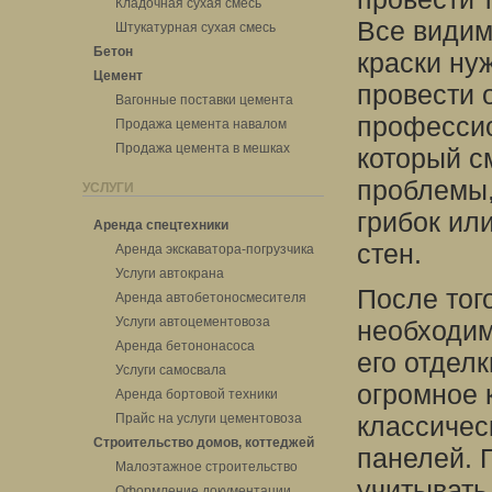
Кладочная сухая смесь
Все видим
Штукатурная сухая смесь
Бетон
краски ну
Цемент
провести 
Вагонные поставки цемента
профессио
Продажа цемента навалом
Продажа цемента в мешках
который с
проблемы,
УСЛУГИ
грибок ил
Аренда спецтехники
стен.
Аренда экскаватора-погрузчика
Услуги автокрана
После тог
Аренда автобетоносмесителя
Услуги автоцементовоза
необходим
Аренда бетононасоса
его отдел
Услуги самосвала
огромное 
Аренда бортовой техники
Прайс на услуги цементовоза
классичес
Строительство домов, коттеджей
панелей. 
Малоэтажное строительство
учитывать
Оформление документации