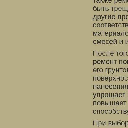
также рем
быть трещ
другие пр
соответст
материало
смесей и 
После тог
ремонт по
его грунто
поверхнос
нанесения
упрощает 
повышает 
способств
При выбор