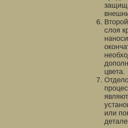
защища
внешни
Второй
слоя к
наноси
оконча
необхо
дополн
цвета.
Отдело
процес
являют
устано
или по
детале