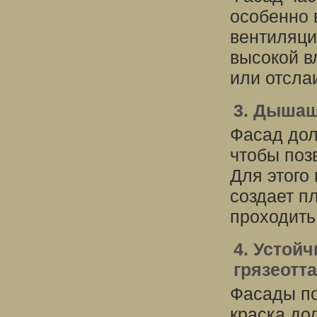
особенно 
вентиляци
высокой в
или отсла
3. Дышащ
Фасад до
чтобы поз
Для этого
создает п
проходить
4. Устойч
грязеотт
Фасады по
краска до