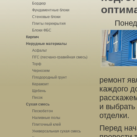
Бордюр
оптим
Фундаментные блоки
Стеновые блоки
Понед
Плиты перекрытия
Блоки ФБС
Кирпич
Нерудные материалы
Асфальт
ПГС (песчано-гравийная смесь)
Торф
Чернозем
Плодородный грунт
ремонт яв
Керамзит
каждого д
Щебень
расскажем
Песок
Сухая смесь
и выбрать
Пескобетон
отделки.
Наливные полы
Плиточный клей
Перед нач
Универсальная сухая смесь
провести 