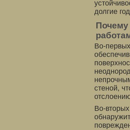
устойчиво
долгие го
Почему
работа
Во-первых
обеспечив
поверхнос
неоднород
непрочным
стеной, ч
отслоению
Во-вторых
обнаружит
поврежден