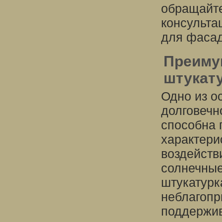
обращайте
консульта
для фасад
Преиму
штукат
Одно из о
долговечн
способна 
характери
воздейств
солнечные
штукатурк
неблагопр
поддержив