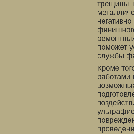
трещины, 
металличе
негативно
финишного
ремонтных
поможет у
службы ф
Кроме тог
работами 
возможных
подготовл
воздейств
ультрафио
поврежден
проведени