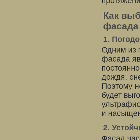
протяжени
Как вы
фасада
1. Погод
Одним из 
фасада яв
постоянно
дождя, сн
Поэтому н
будет выг
ультрафио
и насыщен
2. Устой
Фасад час