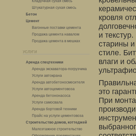
Кладочная сухая смесь
керамичес
Штукатурная сухая смесь
Бетон
кровля от
Цемент
долговечн
Вагонные поставки цемента
и текстур
Продажа цемента навалом
Продажа цемента в мешках
старины и
стиле. Би
УСЛУГИ
влаги и о
Аренда спецтехники
ультрафио
Аренда экскаватора-погрузчика
Услуги автокрана
Правильна
Аренда автобетоносмесителя
Услуги автоцементовоза
это гаран
Аренда бетононасоса
При монта
Услуги самосвала
производи
Аренда бортовой техники
Прайс на услуги цементовоза
инструмен
Строительство домов, коттеджей
выбранног
Малоэтажное строительство
соответст
Оформление документации