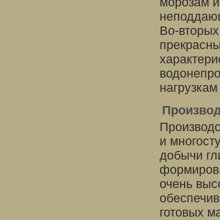
морозам и
неподдающ
Во-вторых
прекрасн
характери
водонепро
нагрузкам
Производ
Производс
и многост
добычи гли
формирова
очень выс
обеспечив
готовых м