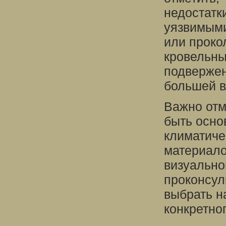
недостатк
уязвимыми
или проко
кровельны
подвержен
большей в
Важно отм
быть осно
климатиче
материало
визуально
проконсул
выбрать н
конкретног