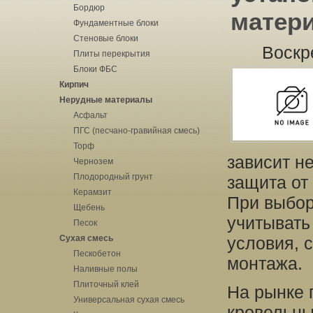
Бордюр
матер
Фундаментные блоки
Стеновые блоки
Воскр
Плиты перекрытия
Блоки ФБС
Кирпич
Нерудные материалы
Асфальт
ПГС (песчано-гравийная смесь)
Торф
зависит не
Чернозем
Плодородный грунт
защита от
Керамзит
При выбор
Щебень
учитывать
Песок
Сухая смесь
условия, 
Пескобетон
монтажа.
Наливные полы
Плиточный клей
На рынке 
Универсальная сухая смесь
кровельны