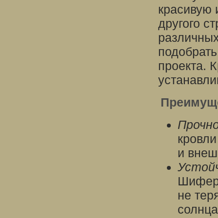
красивую 
другого с
различных
подобрать
проекта. 
устанавли
Преимущ
Прочно
кровли
и внеш
Устойч
Шиферн
не тер
солнца