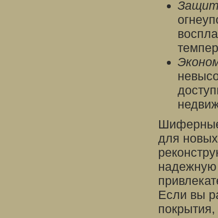
Защит
огнеуп
воспла
темпер
Эконо
невысо
доступ
недвиж
Шиферные 
для новых
реконстру
надежную 
привлекат
Если вы р
покрытия,