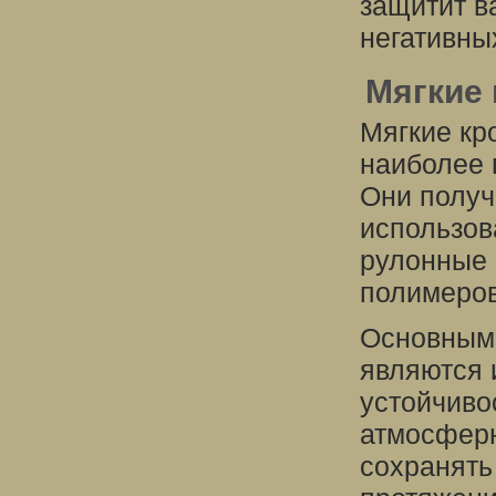
защитит в
негативны
Мягкие
Мягкие кр
наиболее 
Они получ
использов
рулонные 
полимеров
Основными
являются 
устойчиво
атмосферн
сохранять