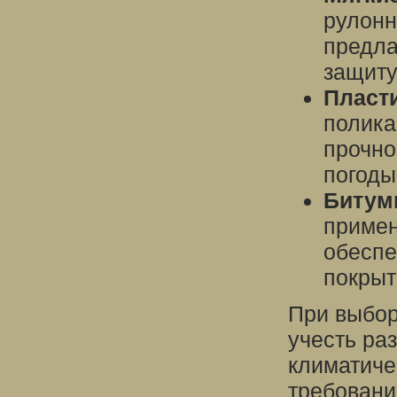
рулонн
предла
защиту
Пласт
полика
прочно
погоды
Битум
примен
обеспе
покрыт
При выбор
учесть ра
климатиче
требовани