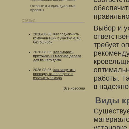
обеспечит
Готовые и индивидуальные
проекты
правильно
СТАТЬИ
Выбор и у
2026-08-06
:
Как подключить
ответстве
коммуникации к участку ИЖС
без ошибок
требует о
рекоменду
2026-08-06
:
Как выбрать
прихожую из массива дерева
кровельщи
для вашего дома
оптимальн
2026-08-06
:
Как защитить
проводку от перегрева и
работы. Т
избежать пожара
в надежно
Все новости
Виды к
Существуе
материало
установке