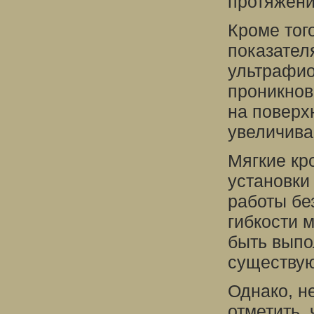
протяжени
Кроме тог
показател
ультрафио
проникнов
на поверх
увеличива
Мягкие кр
установки
работы бе
гибкости 
быть выпо
существую
Однако, н
отметить,