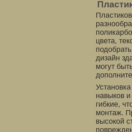
Пласти
Пластиков
разнообра
поликарбо
цвета, тек
подобрать
дизайн зд
могут быт
дополните
Установка
навыков и
гибкие, чт
монтаж. П
высокой с
поврежден