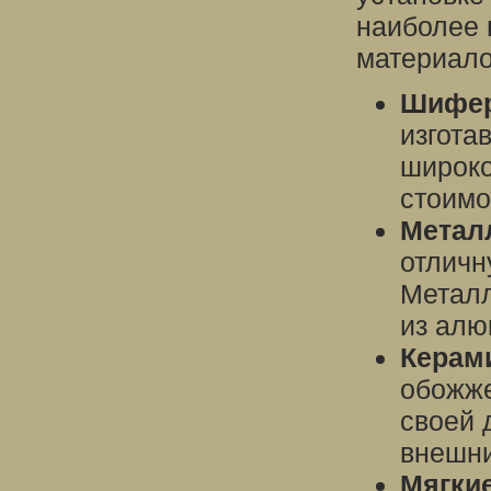
наиболее 
материало
Шифер
изгота
широко
стоимо
Метал
отличн
Металл
из алю
Керам
обожже
своей 
внешни
Мягкие