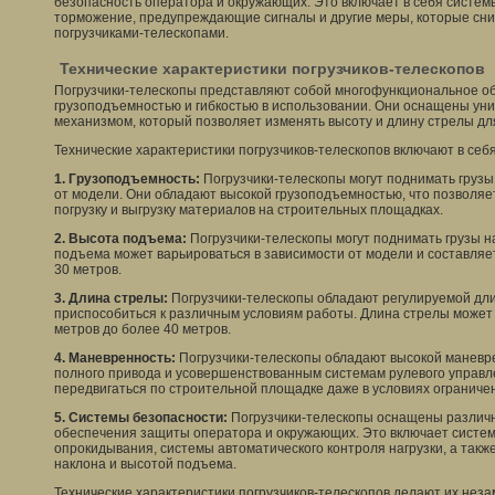
безопасность оператора и окружающих. Это включает в себя систем
торможение, предупреждающие сигналы и другие меры, которые сни
погрузчиками-телескопами.
Технические характеристики погрузчиков-телескопов
Погрузчики-телескопы представляют собой многофункциональное о
грузоподъемностью и гибкостью в использовании. Они оснащены ун
механизмом, который позволяет изменять высоту и длину стрелы дл
Технические характеристики погрузчиков-телескопов включают в себя
1. Грузоподъемность:
Погрузчики-телескопы могут поднимать грузы
от модели. Они обладают высокой грузоподъемностью, что позволя
погрузку и выгрузку материалов на строительных площадках.
2. Высота подъема:
Погрузчики-телескопы могут поднимать грузы 
подъема может варьироваться в зависимости от модели и составляет
30 метров.
3. Длина стрелы:
Погрузчики-телескопы обладают регулируемой дли
приспособиться к различным условиям работы. Длина стрелы может 
метров до более 40 метров.
4. Маневренность:
Погрузчики-телескопы обладают высокой маневр
полного привода и усовершенствованным системам рулевого управле
передвигаться по строительной площадке даже в условиях ограниче
5. Системы безопасности:
Погрузчики-телескопы оснащены различ
обеспечения защиты оператора и окружающих. Это включает сист
опрокидывания, системы автоматического контроля нагрузки, а такж
наклона и высотой подъема.
Технические характеристики погрузчиков-телескопов делают их не