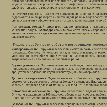
легко передвигаться по сложной местности и работать на мягких и н
модели обладают поворотной рабочей платформой, что обеспечива
удобство при работе в пространствах с ограниченным доступом.
Погрузчики-телескопы также могут быть оснащены дополнительными
гидромолоты, вилы-развороты или ковши для разных видов работ. Э
универсальными и эффективными в использовании на различных об
Разнообразие моделей погрузчиков-телескопов позволяет выбрать
конкретной задачи. Благодаря своим высоким техническим характерис
телескопы являются надежными помощниками на строительных пло
сложные задачи.
Главные особенности работы с погрузчиками-телеско
Универсальность:
Погрузчики-телескопы имеют широкий спектр пр
площадках. Они могут использоваться для погрузки и выгрузки матер
установки конструкций и многих других задач. Их универсальность по
затрачиваемые на выполнение различных работ.
Грузоподъемность:
Погрузчики-телескопы обладают высокой грузо
перемещать тяжелые грузы на большие высоты. Это особенно важно
требуется передвижение крупных конструкций или материалов.
Дальность выдвижения:
Одной из главных особенностей погрузчик
возможность выдвижения стрелы на большую дальность. Благодаря э
которые находятся далеко от машины, и выполнить различные задач
Гибкость и маневренность:
Погрузчики-телескопы обладают отличн
Они могут вращаться на 360 градусов, обеспечивая удобство работы
Благодаря этому оператор может легко маневрировать и передвигать
Безопасность:
Погрузчики-телескопы оснащены системами безопас