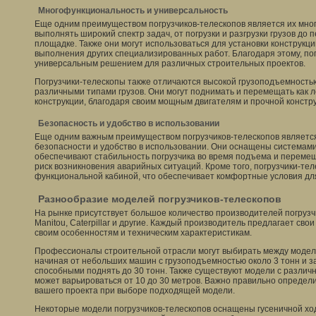
Многофункциональность и универсальность
Еще одним преимуществом погрузчиков-телескопов является их мно
выполнять широкий спектр задач, от погрузки и разгрузки грузов до
площадке. Также они могут использоваться для установки конструкц
выполнения других специализированных работ. Благодаря этому, по
универсальным решением для различных строительных проектов.
Погрузчики-телескопы также отличаются высокой грузоподъемностью
различными типами грузов. Они могут поднимать и перемещать как ле
конструкции, благодаря своим мощным двигателям и прочной констру
Безопасность и удобство в использовании
Еще одним важным преимуществом погрузчиков-телескопов является
безопасности и удобство в использовании. Они оснащены системам
обеспечивают стабильность погрузчика во время подъема и перемещ
риск возникновения аварийных ситуаций. Кроме того, погрузчики-т
функциональной кабиной, что обеспечивает комфортные условия дл
Разнообразие моделей погрузчиков-телескопов
На рынке присутствует большое количество производителей погрузчи
Manitou, Caterpillar и другие. Каждый производитель предлагает сво
своим особенностям и техническим характеристикам.
Профессионалы строительной отрасли могут выбирать между модел
начиная от небольших машин с грузоподъемностью около 3 тонн и 
способными поднять до 30 тонн. Также существуют модели с различ
может варьироваться от 10 до 30 метров. Важно правильно определ
вашего проекта при выборе подходящей модели.
Некоторые модели погрузчиков-телескопов оснащены гусеничной ход