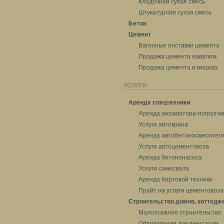
Кладочная сухая смесь
Штукатурная сухая смесь
Бетон
Цемент
Вагонные поставки цемента
Продажа цемента навалом
Продажа цемента в мешках
УСЛУГИ
Аренда спецтехники
Аренда экскаватора-погрузчи
Услуги автокрана
Аренда автобетоносмесител
Услуги автоцементовоза
Аренда бетононасоса
Услуги самосвала
Аренда бортовой техники
Прайс на услуги цементовоза
Строительство домов, коттедж
Малоэтажное строительство
Оформление документации