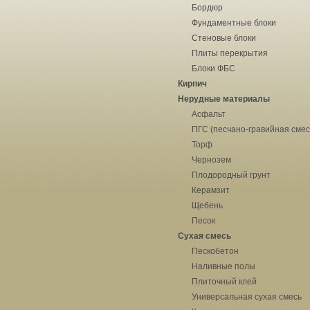
Бордюр
Фундаментные блоки
Стеновые блоки
Плиты перекрытия
Блоки ФБС
Кирпич
Нерудные материалы
Асфальт
ПГС (песчано-гравийная смес
Торф
Чернозем
Плодородный грунт
Керамзит
Щебень
Песок
Сухая смесь
Пескобетон
Наливные полы
Плиточный клей
Универсальная сухая смесь