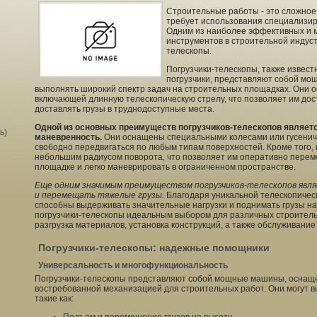
Строительные работы - это сложное 
требует использования специализир
Одним из наиболее эффективных и 
инструментов в строительной индуст
телескопы.
Погрузчики-телескопы, также извест
погрузчики, представляют собой мо
выполнять широкий спектр задач на строительных площадках. Они о
включающей длинную телескопическую стрелу, что позволяет им дос
доставлять грузы в труднодоступные места.
Одной из основных преимуществ погрузчиков-телескопов являетс
ь)
маневренность.
Они оснащены специальными колесами или гусеничн
свободно передвигаться по любым типам поверхностей. Кроме того,
небольшим радиусом поворота, что позволяет им оперативно перем
площадке и легко маневрировать в ограниченном пространстве.
Еще одним значимым преимуществом погрузчиков-телескопов явля
и перемещать тяжелые грузы.
Благодаря уникальной телескопичес
способны выдерживать значительные нагрузки и поднимать грузы на
погрузчики-телескопы идеальным выбором для различных строительны
разгрузка материалов, установка конструкций, а также обслуживание
Погрузчики-телескопы: надежные помощники
Универсальность и многофункциональность
Погрузчики-телескопы представляют собой мощные машины, оснащ
востребованной механизацией для строительных работ. Они могут 
такие как: