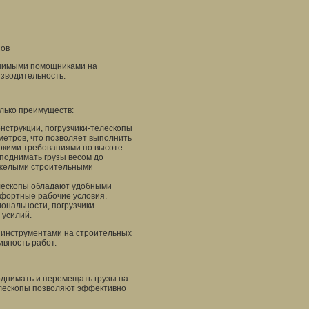
зов
енимыми помощниками на
изводительность.
олько преимуществ:
нструкции, погрузчики-телескопы
метров, что позволяет выполнить
сокими требованиями по высоте.
поднимать грузы весом до
тяжелыми строительными
лескопы обладают удобными
фортные рабочие условия.
ональности, погрузчики-
 усилий.
 инструментами на строительных
вность работ.
днимать и перемещать грузы на
елескопы позволяют эффективно