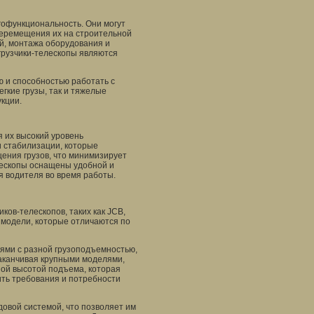
гофункциональность. Они могут
 перемещения их на строительной
ий, монтажа оборудования и
грузчики-телескопы являются
 и способностью работать с
гкие грузы, так и тяжелые
кции.
 их высокий уровень
и стабилизации, которые
ения грузов, что минимизирует
елескопы оснащены удобной и
я водителя во время работы.
ков-телескопов, таких как JCB,
и модели, которые отличаются по
ями с разной грузоподъемностью,
заканчивая крупными моделями,
ной высотой подъема, которая
ить требования и потребности
овой системой, что позволяет им