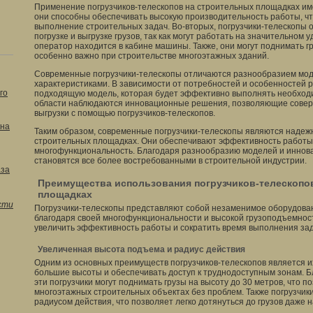
Применение погрузчиков-телескопов на строительных площадках им
они способны обеспечивать высокую производительность работы, чт
выполнение строительных задач. Во-вторых, погрузчики-телескопы 
погрузке и выгрузке грузов, так как могут работать на значительном 
оператор находится в кабине машины. Также, они могут поднимать г
особенно важно при строительстве многоэтажных зданий.
Современные погрузчики-телескопы отличаются разнообразием мод
характеристиками. В зависимости от потребностей и особенностей 
го
подходящую модель, которая будет эффективно выполнять необходи
области наблюдаются инновационные решения, позволяющие соверш
выгрузки с помощью погрузчиков-телескопов.
кна
Таким образом, современные погрузчики-телескопы являются наде
строительных площадках. Они обеспечивают эффективность работы,
многофункциональность. Благодаря разнообразию моделей и инно
становятся все более востребованными в строительной индустрии.
аза
Преимущества использования погрузчиков-телескопо
площадках
сти
Погрузчики-телескопы представляют собой незаменимое оборудова
благодаря своей многофункциональности и высокой грузоподъемнос
увеличить эффективность работы и сократить время выполнения зад
Увеличенная высота подъема и радиус действия
Одним из основных преимуществ погрузчиков-телескопов является и
большие высоты и обеспечивать доступ к труднодоступным зонам. Б
эти погрузчики могут поднимать грузы на высоту до 30 метров, что 
многоэтажных строительных объектах без проблем. Также погрузчи
радиусом действия, что позволяет легко дотянуться до грузов даже 