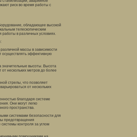
ы стабилизации, аварийное
жают риск во время работы с
борудование, обладающее высокой
икальным телескопическим
я работы в различных условиях.
:
 различной массы в зависимости
ет осуществлять эффективную
на значительные высоты. Высота
 от нескольких метров до более
ной стрелы, что позволяет
варьироваться от нескольких
енностью благодаря системе
ния. Они могут легко
нного пространства.
ными системами безопасности для
емы предотвращения
е системы контроля за углом
заменимыми помощниками на