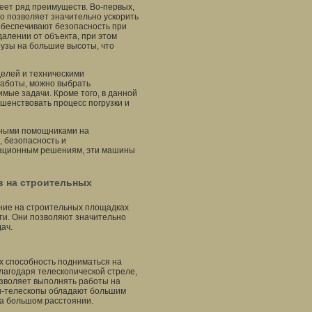
еет ряд преимуществ. Во-первых,
о позволяет значительно ускорить
обеспечивают безопасность при
удалении от объекта, при этом
рузы на большие высоты, что
елей и техническими
работы, можно выбрать
мые задачи. Кроме того, в данной
енствовать процесс погрузки и
жными помощниками на
 безопасность и
вационным решениям, эти машины
в на строительных
ние на строительных площадках
ти. Они позволяют значительно
ач.
х способность подниматься на
лагодаря телескопической стреле,
позволяет выполнять работы на
ки-телескопы обладают большим
на большом расстоянии.