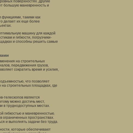
еровных поверхностях. Другие
ет большую маневренность и
 функциями, такими как
то делает их еще более
ъектах.
 оптимальную машину для каждой
тикам и гибкости, погрузчики-
щадках и способны решить самые
пами
именения на строительных
иалов, передвижения грузов,
зволяет сократить время и усилия,
подъемностью, что позволяет
 на строительных площадках, где
ов-телескопов является
тому можно достичь мест,
и в труднодоступных местах.
ой гибкостью и маневренностью.
 в ограниченных пространствах.
ся и выполнять задачи без труда.
ности, которые обеспечивают