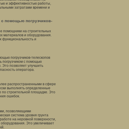
тью и эффективностью работы,
альными затратами времени и
 с помощью погрузчиков-
ые помощники на строительных
ных материалов и оборудования.
х функциональность и
мощью погрузчиков-телескопов
ь погрузчиком с помощью
. Это позволяет улучшить
опасность оператора.
более распространенными в сфере
ически выполнять определенные
ие по строительной площадке. Это
ния ошибок.
ами, позволяющими
еская система уровня грунта
работе на неровной поверхности,
 оборудования. Это увеличивает
ий.