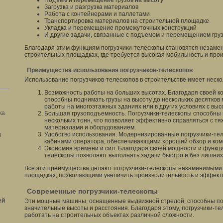
Подъем и перемещение грузов на высоту
Загрузка и разгрузка материалов
Работа с контейнерами и паллетами
Транспортировка материалов на строительной площадке
Укладка и перемещение промежуточных конструкций
И другие задачи, связанные с подъемом и перемещением гру
Благодаря этим функциям погрузчики-телескопы становятся незам
строительных площадках, где требуется высокая мобильность и про
Преимущества использования погрузчиков-телескопов
Использование погрузчиков-телескопов в строительстве имеет неск
Возможность работы на больших высотах. Благодаря своей ко
способны поднимать грузы на высоту до нескольких десятков 
работы на многоэтажных зданиях или в других условиях с вы
ка
Большая грузоподъемность. Погрузчики-телескопы способны 
нескольких тонн, что позволяет эффективно справляться с 
материалами и оборудованием.
Удобство использования. Модернизированные погрузчики-те
я
кабинами оператора, обеспечивающими хороший обзор и ком
Экономия времени и сил. Благодаря своей мощности и функци
телескопы позволяют выполнять задачи быстро и без лишних
Все эти преимущества делают погрузчики-телескопы незаменимыми
площадках, позволяющими увеличить производительность и эффекти
Современные погрузчики-телескопы
ей
Эти мощные машины, оснащенные выдвижной стрелой, способны по
значительные высоты и расстояния. Благодаря этому, погрузчики-т
работать на строительных объектах различной сложности.