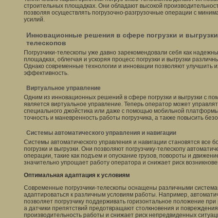
строительных площадках. Они обладают высокой производительнос
позволяя осуществлять погрузочно-разгрузочные операции с миним
усилий.
Инновационные решения в сфере погрузки и выгрузки
телескопов
Погрузчики-телескопы уже давно зарекомендовали себя как надежн
площадках, облегчая и ускоряя процесс погрузки и выгрузки различ
Однако современные технологии и инновации позволяют улучшить и
эффективность.
Виртуальное управление
Одним из инновационных решений в сфере погрузки и выгрузки с по
является виртуальное управление. Теперь оператор может управлят
специального джойстика или даже с помощью мобильной платформы
точность и маневренность работы погрузчика, а также повысить без
Системы автоматического управления и навигации
Системы автоматического управления и навигации становятся все 
погрузки и выгрузки. Они позволяют погрузчику-телескопу автомат
операции, такие как подъем и опускание грузов, повороты и движен
значительно упрощает работу оператора и снижает риск возникнове
Оптимальная адаптация к условиям
Современные погрузчики-телескопы оснащены различными систем
адаптироваться к различным условиям работы. Например, автоматич
позволяет погрузчику поддерживать горизонтальное положение при 
а датчики препятствий предотвращают столкновения и повреждения
производительность работы и снижает риск непредвиденных ситуац