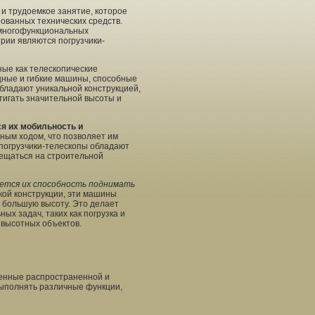
и трудоемкое занятие, которое
ованных технических средств.
многофункциональных
рии являются погрузчики-
ные как телескопические
щные и гибкие машины, способные
бладают уникальной конструкцией,
тигать значительной высоты и
я их мобильность и
ым ходом, что позволяет им
 погрузчики-телескопы обладают
ещаться на строительной
ется их способность поднимать
кой конструкции, эти машины
 большую высоту. Это делает
х задач, таких как погрузка и
 высотных объектов.
енные распространенной и
выполнять различные функции,