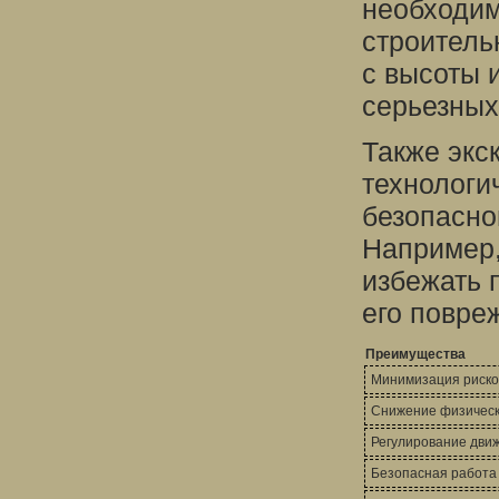
необходим
строитель
с высоты 
серьезных
Также экс
технологи
безопасно
Например,
избежать 
его повре
Преимущества
Минимизация риско
Снижение физическ
Регулирование дви
Безопасная работа