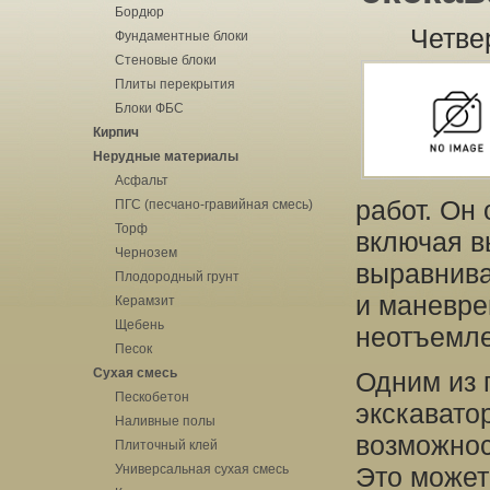
Бордюр
Четве
Фундаментные блоки
Стеновые блоки
Плиты перекрытия
Блоки ФБС
Кирпич
Нерудные материалы
Асфальт
работ. Он
ПГС (песчано-гравийная смесь)
Торф
включая в
Чернозем
выравнива
Плодородный грунт
и маневре
Керамзит
Щебень
неотъемле
Песок
Сухая смесь
Одним из 
Пескобетон
экскавато
Наливные полы
возможнос
Плиточный клей
Универсальная сухая смесь
Это может