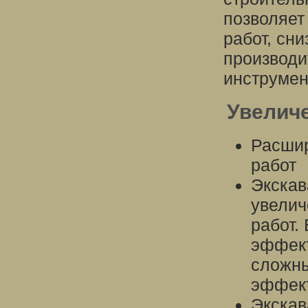
позволяет
работ, сни
производи
инструмен
Увелич
Расшир
работ
Экскав
увелич
работ.
эффект
сложны
эффек
Экскав