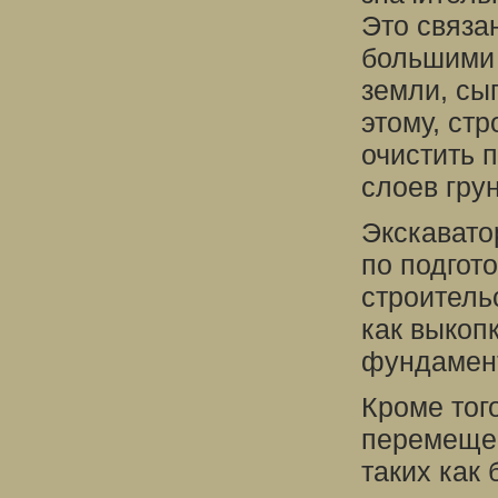
Это связа
большими
земли, сы
этому, ст
очистить 
слоев гру
Экскавато
по подгот
строитель
как выкоп
фундамент
Кроме тог
перемещен
таких как