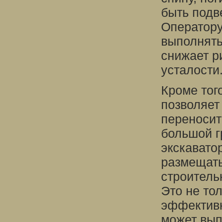
быть подв
Оператору
выполнять
снижает р
усталости
Кроме тог
позволяет
переносит
большой г
экскавато
размещать
строитель
Это не то
эффективн
может вып