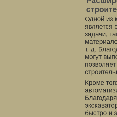
Расшир
строит
Одной из 
является 
задачи, та
материало
т. д. Бла
могут вып
позволяет
строитель
Кроме тог
автоматиз
Благодаря
экскавато
быстро и 