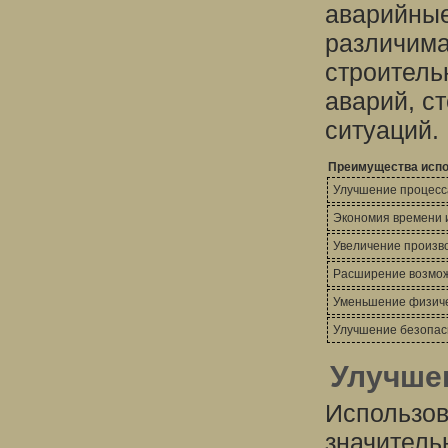
аварийные
различима
строитель
аварий, с
ситуаций.
Преимущества испо
Улучшение процесс
Экономия времени 
Увеличение произв
Расширение возмож
Уменьшение физиче
Улучшение безопас
Улучше
Использов
значитель