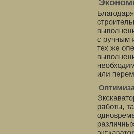
Эконом
Благодаря
строитель
выполнени
с ручным
тех же оп
выполнени
необходим
или перем
Оптимиза
Экскавато
работы, т
одновреме
различных
экскавато