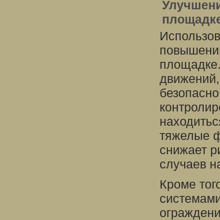
Улучшени
площадк
Использов
повышению
площадке.
движений,
безопасно
контролир
находитьс
тяжелые ф
снижает р
случаев н
Кроме тог
системами
ограждени