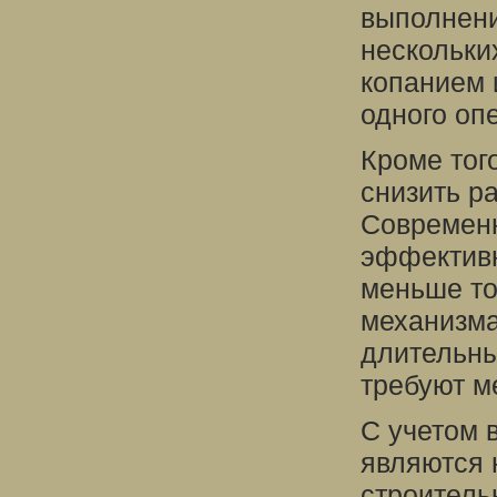
выполнени
нескольки
копанием 
одного оп
Кроме тог
снизить р
Современ
эффективн
меньше то
механизма
длительны
требуют м
С учетом 
являются 
строитель