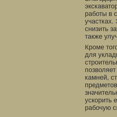
экскавато
работы в 
участках.
снизить з
также улуч
Кроме тог
для уклад
строитель
позволяет
камней, с
предметов
значитель
ускорить 
рабочую с