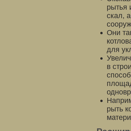
рытья 
скал, 
сооруж
Они та
котлов
для ук
Увелич
в стро
способ
площад
одновр
Наприм
рыть к
матери