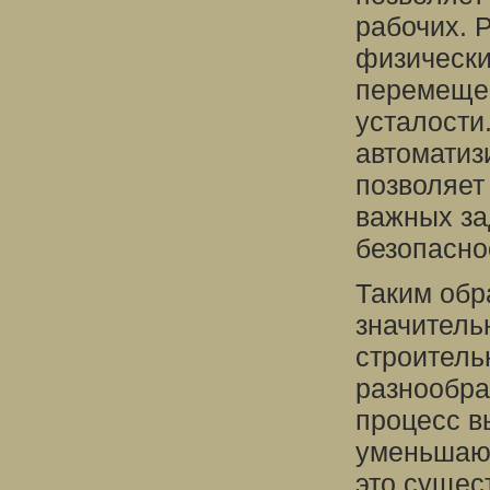
рабочих. 
физически
перемещен
усталости
автоматиз
позволяет
важных зад
безопасно
Таким обр
значитель
строитель
разнообра
процесс в
уменьшают
это сущес