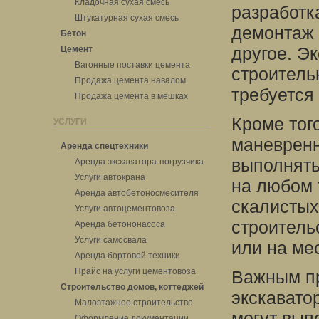
Кладочная сухая смесь
разработк
Штукатурная сухая смесь
демонтаж 
Бетон
другое. Э
Цемент
Вагонные поставки цемента
строитель
Продажа цемента навалом
требуется
Продажа цемента в мешках
Кроме тог
УСЛУГИ
маневренн
Аренда спецтехники
выполнять
Аренда экскаватора-погрузчика
Услуги автокрана
на любом 
Аренда автобетоносмесителя
скалистых
Услуги автоцементовоза
строитель
Аренда бетононасоса
Услуги самосвала
или на ме
Аренда бортовой техники
Прайс на услуги цементовоза
Важным п
Строительство домов, коттеджей
экскавато
Малоэтажное строительство
могут вып
Оформление документации