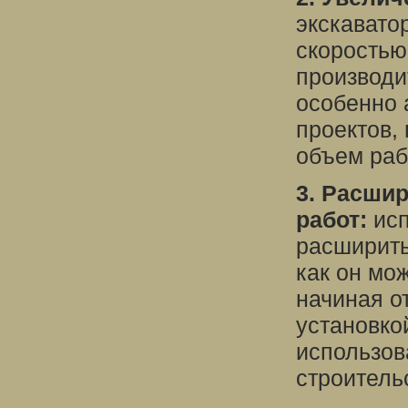
экскавато
скоростью
производи
особенно 
проектов,
объем раб
3. Расши
работ:
исп
расширить
как он мо
начиная о
установко
использов
строитель