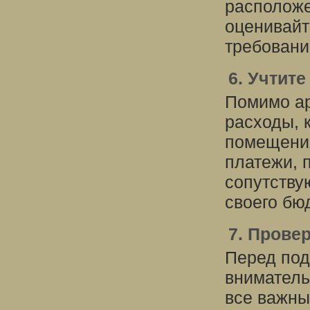
расположе
оценивайт
требовани
6. Учтит
Помимо ар
расходы, 
помещения
платежи, п
сопутству
своего бю
7. Прове
Перед под
вниматель
все важны