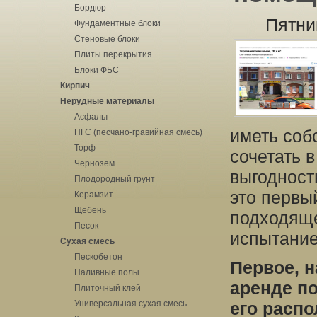
Бордюр
Пятни
Фундаментные блоки
Стеновые блоки
Плиты перекрытия
Блоки ФБС
Кирпич
Нерудные материалы
Асфальт
иметь соб
ПГС (песчано-гравийная смесь)
Торф
сочетать в
Чернозем
выгодност
Плодородный грунт
это первый
Керамзит
Щебень
подходяще
Песок
испытание
Сухая смесь
Пескобетон
Первое, н
Наливные полы
аренде по
Плиточный клей
Универсальная сухая смесь
его расп