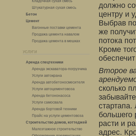
Кладочная сухая смесь
должно со
Штукатурная сухая смесь
центру и 
Бетон
Выбрав по
Цемент
Вагонные поставки цемента
же получи
Продажа цемента навалом
потока по
Продажа цемента в мешках
Кроме тог
УСЛУГИ
обеспечит
Аренда спецтехники
Второе ва
Аренда экскаватора-погрузчика
Услуги автокрана
арендуем
Аренда автобетоносмесителя
сколько п
Услуги автоцементовоза
забывайте
Аренда бетононасоса
Услуги самосвала
стартапа.
Аренда бортовой техники
большего 
Прайс на услуги цементовоза
расти и р
Строительство домов, коттеджей
Малоэтажное строительство
адрес. Кр
Оформление документации