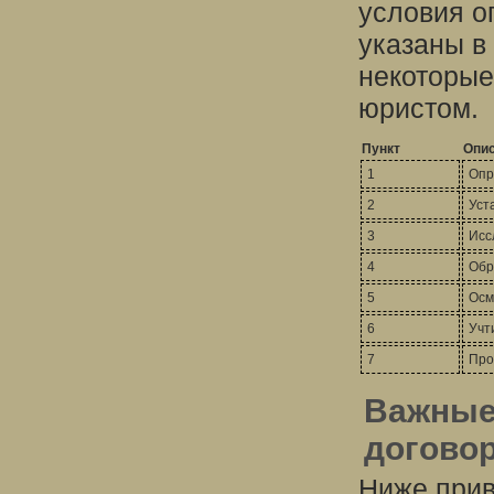
условия о
указаны в
некоторые
юристом.
Пункт
Опи
1
Опр
2
Уст
3
Исс
4
Обр
5
Осм
6
Учт
7
Про
Важные
догово
Ниже прив