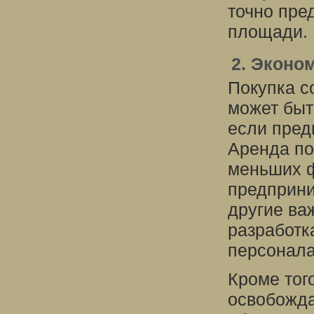
точно пре
площади.
2. Эконо
Покупка с
может быт
если пред
Аренда по
меньших ф
предприни
другие ва
разработк
персонала
Кроме тог
освобожда