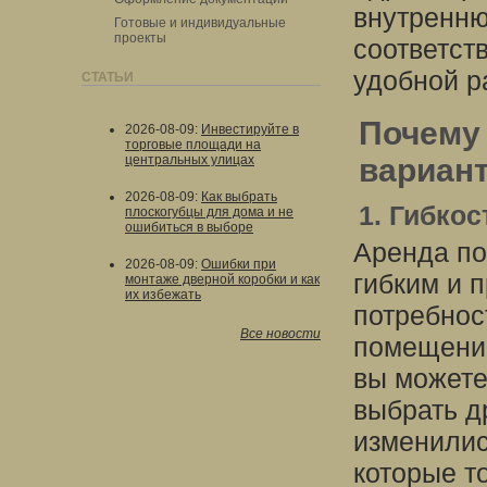
внутренню
Готовые и индивидуальные
проекты
соответст
удобной р
СТАТЬИ
Почему
2026-08-09
:
Инвестируйте в
торговые площади на
центральных улицах
вариант
2026-08-09
:
Как выбрать
1. Гибкос
плоскогубцы для дома и не
ошибиться в выборе
Аренда по
2026-08-09
:
Ошибки при
гибким и 
монтаже дверной коробки и как
их избежать
потребнос
Все новости
помещение
вы можете
выбрать д
изменилис
которые т