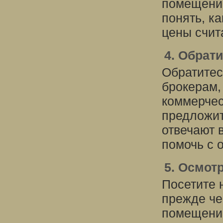
помещений
понять, к
цены счит
4. Обрат
Обратитес
брокерам,
коммерчес
предложит
отвечают 
помочь с 
5. Осмот
Посетите 
прежде че
помещение