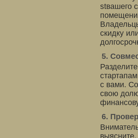
stвашего 
помещения
Владельцы
скидку ил
долгосроч
5. Совме
Разделите
стартапам
с вами. С
свою долю
финансову
6. Прове
Вниматель
выясните,