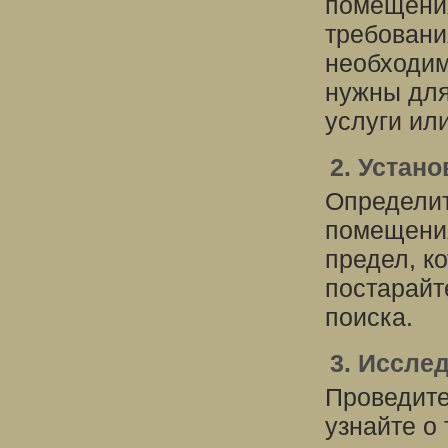
помещения
требовани
необходим
нужны для
услуги ил
2. Устан
Определит
помещения
предел, к
постарайт
поиска.
3. Иссле
Проведите
узнайте о