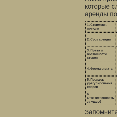
которые с
аренды п
1. Стоимость
аренды
2. Срок аренды
3. Права и
обязанности
сторон
4. Форма оплаты
5. Порядок
урегулирования
споров
6.
Ответственность
за ущерб
Запомните