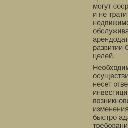
могут сос
и не трат
недвижимо
обслужива
арендодат
развитии 
целей.
Необходим
осуществи
несет отв
инвестици
возникнов
изменения
быстро ад
требовани