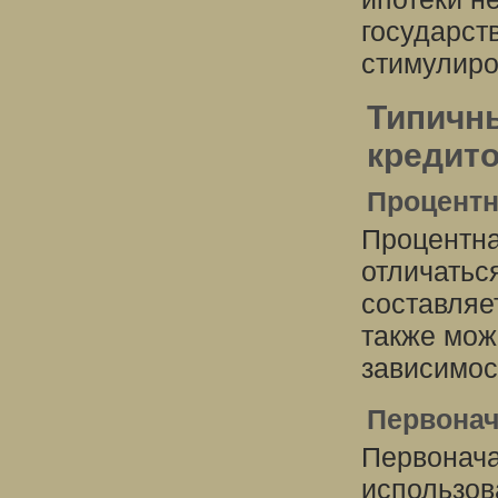
государст
стимулиро
Типичн
кредито
Процентн
Процентна
отличатьс
составляе
также мож
зависимос
Первонач
Первонача
использов