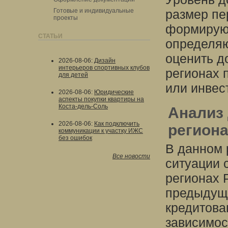
Готовые и индивидуальные
размер пе
проекты
формируют
СТАТЬИ
определяю
оценить д
2026-08-06
:
Дизайн
интерьеров спортивных клубов
регионах 
для детей
или инвес
2026-08-06
:
Юридические
аспекты покупки квартиры на
Коста-дель-Соль
Анализ 
2026-08-06
:
Как подключить
региона
коммуникации к участку ИЖС
без ошибок
В данном 
Все новости
ситуации 
регионах 
предыдуще
кредитова
зависимос