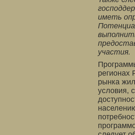
господде
иметь опр
Потенциа
выполнить
предоста
участия.
Программы
регионах 
рынка жил
условия,
доступнос
населени
потребнос
программо
следует о