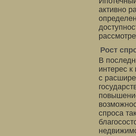
Ипотечный
активно р
определен
доступнос
рассмотре
Рост спр
В последн
интерес к
с расшире
государст
повышени
возможнос
спроса та
благосост
недвижимо