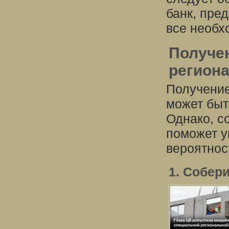
банк, пре
все необх
Получен
региона
Получение
может быт
Однако, с
поможет у
вероятнос
1. Собер