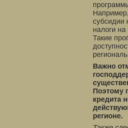
программы
Например,
субсидии 
налоги на
Такие про
доступнос
региональ
Важно от
господде
существен
Поэтому 
кредита 
действую
регионе.
Также сл