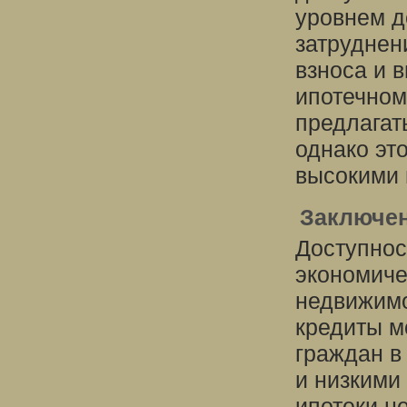
уровнем д
затруднен
взноса и 
ипотечному
предлагат
однако эт
высокими 
Заключе
Доступнос
экономиче
недвижимо
кредиты м
граждан в
и низкими
ипотеки н