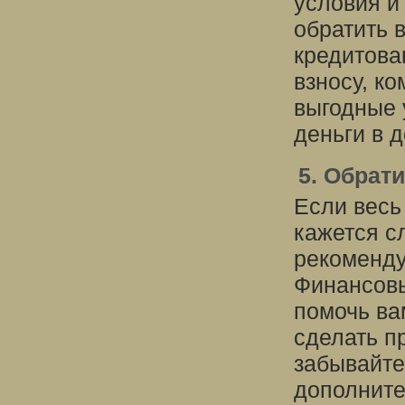
условия и
обратить 
кредитова
взносу, к
выгодные 
деньги в 
5. Обрат
Если весь
кажется с
рекоменду
Финансовы
помочь ва
сделать п
забывайте,
дополните