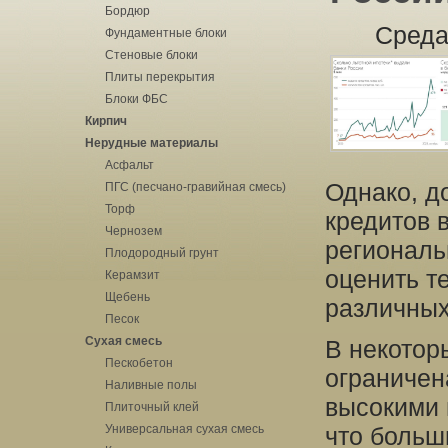
Бордюр
Среда
Фундаментные блоки
Стеновые блоки
Плиты перекрытия
Блоки ФБС
Кирпич
Нерудные материалы
Асфальт
Однако, д
ПГС (песчано-гравийная смесь)
Торф
кредитов 
Чернозем
региональ
Плодородный грунт
оценить т
Керамзит
Щебень
различных
Песок
Сухая смесь
В некотор
Пескобетон
ограничен
Наливные полы
высокими 
Плиточный клей
Универсальная сухая смесь
что больш