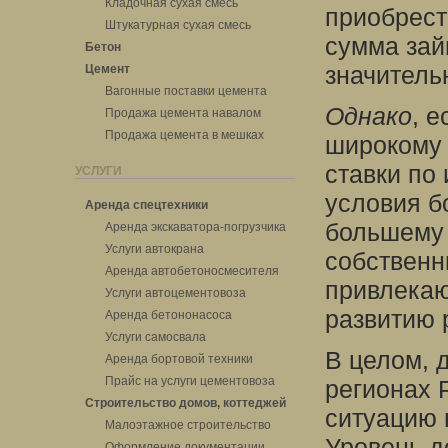
Кладочная сухая смесь
приобрест
Штукатурная сухая смесь
сумма зай
Бетон
значитель
Цемент
Вагонные поставки цемента
Однако
, е
Продажа цемента навалом
Продажа цемента в мешках
широкому 
ставки по
УСЛУГИ
условия б
Аренда спецтехники
большему 
Аренда экскаватора-погрузчика
Услуги автокрана
собственн
Аренда автобетоносмесителя
привлекаю
Услуги автоцементовоза
развитию 
Аренда бетононасоса
Услуги самосвала
В целом, 
Аренда бортовой техники
Прайс на услуги цементовоза
регионах 
Строительство домов, коттеджей
ситуацию 
Малоэтажное строительство
Уровень д
Оформление документации