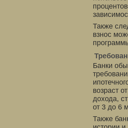
процентов
зависимос
Также сле
взнос мож
программы
Требован
Банки обы
требовани
ипотечного
возраст от
дохода, с
от 3 до 6
Также бан
истории и