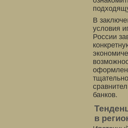
ознакомит
подходящу
В заключе
условия и
России за
конкретну
экономиче
возможнос
оформлени
тщательно
сравнител
банков.
Тенденц
в регио