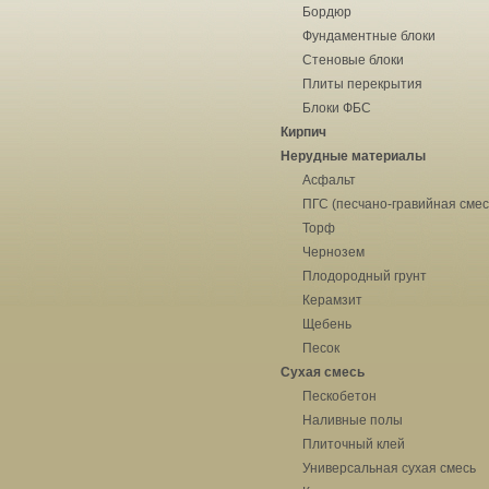
Бордюр
Фундаментные блоки
Стеновые блоки
Плиты перекрытия
Блоки ФБС
Кирпич
Нерудные материалы
Асфальт
ПГС (песчано-гравийная смес
Торф
Чернозем
Плодородный грунт
Керамзит
Щебень
Песок
Сухая смесь
Пескобетон
Наливные полы
Плиточный клей
Универсальная сухая смесь