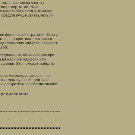
 ограничения на частоту
 Например, может быть
одного раза в год и не более
средств лучше узнать, есть ли
ей финансовой стратегии. Если у
ить на процентных платежах и
окую комиссию или устанавливает
дной.
предложения разных банков при
е на наличие комиссий или
огашений. Это поможет выбрать
знать условия, установленные
 выгодные условия, учитывая
и и сократить срок кредитования.
 кредитования