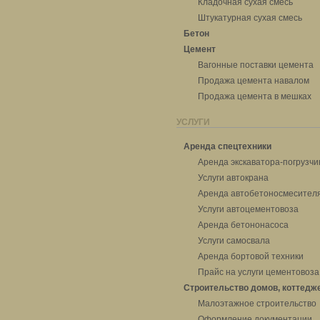
Кладочная сухая смесь
Штукатурная сухая смесь
Бетон
Цемент
Вагонные поставки цемента
Продажа цемента навалом
Продажа цемента в мешках
УСЛУГИ
Аренда спецтехники
Аренда экскаватора-погрузчи
Услуги автокрана
Аренда автобетоносмесител
Услуги автоцементовоза
Аренда бетононасоса
Услуги самосвала
Аренда бортовой техники
Прайс на услуги цементовоза
Строительство домов, коттедж
Малоэтажное строительство
Оформление документации