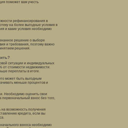
ция поможет вам учесть
можности рефинансирования в
теку на более выгодные условия в
ния и какие условия необходимо
сознанное решение о выборе
овия и требования, поэтому важно
ринятием решения.
жить?
овой ситуации и индивидуальных
0% от стоимости недвижимости.
ьше переплаты в итоге.
это может быть выгодным
лачивать меньше процентов и
ти. Необходимо оценить свои
а первоначальный взнос без того,
ь на возможность получения
ставлению кредита, если вы
са.
оначального взноса необходимо