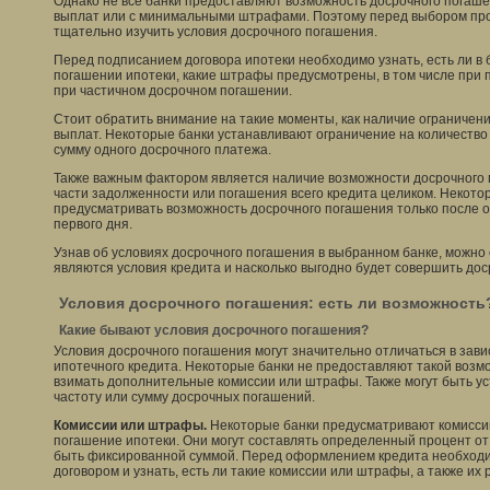
Однако не все банки предоставляют возможность досрочного погаш
выплат или с минимальными штрафами. Поэтому перед выбором пр
тщательно изучить условия досрочного погашения.
Перед подписанием договора ипотеки необходимо узнать, есть ли в
погашении ипотеки, какие штрафы предусмотрены, в том числе при
при частичном досрочном погашении.
Стоит обратить внимание на такие моменты, как наличие ограничени
выплат. Некоторые банки устанавливают ограничение на количество 
сумму одного досрочного платежа.
Также важным фактором является наличие возможности досрочного
части задолженности или погашения всего кредита целиком. Некото
предусматривать возможность досрочного погашения только после оп
первого дня.
Узнав об условиях досрочного погашения в выбранном банке, можно 
являются условия кредита и насколько выгодно будет совершить до
Условия досрочного погашения: есть ли возможность
Какие бывают условия досрочного погашения?
Условия досрочного погашения могут значительно отличаться в зави
ипотечного кредита. Некоторые банки не предоставляют такой возмо
взимать дополнительные комиссии или штрафы. Также могут быть у
частоту или сумму досрочных погашений.
Комиссии или штрафы.
Некоторые банки предусматривают комисси
погашение ипотеки. Они могут составлять определенный процент от
быть фиксированной суммой. Перед оформлением кредита необходи
договором и узнать, есть ли такие комиссии или штрафы, а также их 