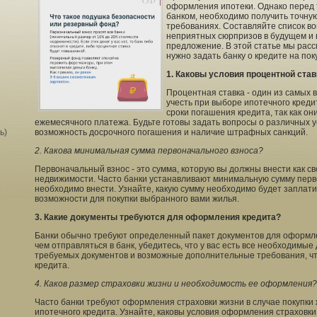
оформления ипотеки. Однако перед т
банком, необходимо получить точну
требованиях. Составляйте список во
неприятных сюрпризов в будущем и
предложение. В этой статье мы расс
нужно задать банку о кредите на пок
1. Каковы условия процентной став
Процентная ставка - один из самых 
учесть при выборе ипотечного креди
сроки погашения кредита, так как о
ежемесячного платежа. Будьте готовы задать вопросы о различных ус
ь)
возможность досрочного погашения и наличие штрафных санкций.
2. Какова минимальная сумма первоначального взноса?
Первоначальный взнос - это сумма, которую вы должны внести как сво
недвижимости. Часто банки устанавливают минимальную сумму перв
необходимо внести. Узнайте, какую сумму необходимо будет заплати
возможности для покупки выбранного вами жилья.
3. Какие документы требуются для оформления кредита?
Банки обычно требуют определенный пакет документов для оформл
чем отправляться в банк, убедитесь, что у вас есть все необходимые
требуемых документов и возможные дополнительные требования, ч
кредита.
4. Каков размер страховки жизни и необходимость ее оформления?
Часто банки требуют оформления страховки жизни в случае покупки
ипотечного кредита. Узнайте, каковы условия оформления страховки 