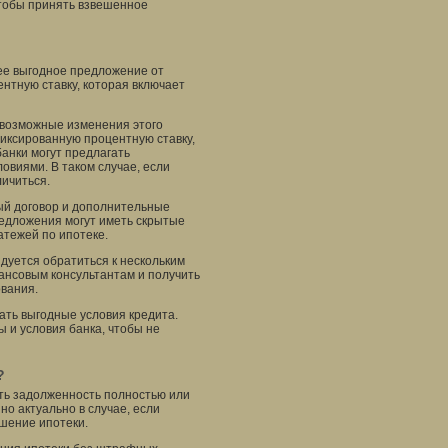
чтобы принять взвешенное
лее выгодное предложение от
нтную ставку, которая включает
 возможные изменения этого
фиксированную процентную ставку,
банки могут предлагать
овиями. В таком случае, если
личиться.
ый договор и дополнительные
редложения могут иметь скрытые
атежей по ипотеке.
дуется обратиться к нескольким
нансовым консультантам и получить
вания.
ать выгодные условия кредита.
 и условия банка, чтобы не
?
ть задолженность полностью или
но актуально в случае, если
шение ипотеки.