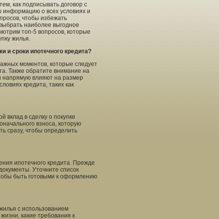
ем, как подписывать договор с
ю информацию о всех условиях и
просов, чтобы избежать
 выбрать наиболее выгодное
мотрим топ-5 вопросов, которые
упку жилья.
ки и сроки ипотечного кредита?
важных моментов, которые следует
та. Также обратите внимание на
ни напрямую влияют на размер
ловиях кредита, таких как
й вклад в сделку о покупке
оначального взноса, которую
ть сразу, чтобы определить
ения ипотечного кредита. Прежде
 документы. Уточните список
тобы быть готовыми к оформлению
 жилья с использованием
жизни, какие требования к