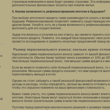
страховым компаниям и каков будет размер страховки. Эта информа
дополнительные финансовые затраты при покупке жилья.
5. Какова возможность рефинансирования ипотеки в будущем?
При выборе ипотечного кредита также рекомендуется узнать о воз
будущем. Рефинансирование позволяет заменить существующую ипо
другом банке. Узнайте, есть ли у банка возможность рефинансирова
выполнить для его осуществления.
Задав эти вопросы и получив на них ответы, вы сможете принять о
ипотечного кредита. Помните, что каждый банк предлагает свои усл
провести исследование и сравнить несколько предложений перед п
Размер первоначального взноса: сколько нужно отло
Идеальная сумма первоначального взноса зависит от вашей финанс
ка
обстоятельств. Обычно банки требуют взнос в размере от 10% до 3
Чем больше первоначальный взнос, тем меньше сумма кредита и мен
я
Если вы можете позволить себе большой первоначальный взнос, то 
решением. Меньшая сумма кредита означает, что вам придется вып
переплачивать меньше в итоге.
Однако не стоит забывать о своей реальной финансовой возможнос
доходы и расходы, чтобы определить, сколько вы можете отложить н
чтобы это серьезно повлияло на вашу финансовую стабильность.
Важно также учесть, что сумма первоначального взноса может влият
ипотеки. Некоторые банки могут оказаться более склонными к предо
ей
внесете более значительную сумму в качестве первоначального взно
Поэтому перед принятием окончательного решения о размере перв