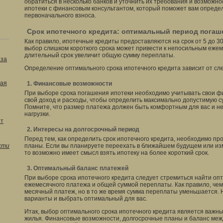
обратиться в несколько банков и уточнить их требования и возможно
ипотеки с финансовым консультантом, который поможет вам опреде
первоначального взноса.
Срок ипотечного кредита: оптимальный период погаш
Как правило, ипотечные кредиты предоставляются на срок от 5 до 30 
выбор слишком короткого срока может привести к непосильным еже
длительный срок увеличит общую сумму переплаты.
аза
Определение оптимального срока ипотечного кредита зависит от с
ая
1. Финансовые возможности
При выборе срока погашения ипотеки необходимо учитывать свои 
свой доход и расходы, чтобы определить максимально допустимую с
Помните, что размер платежа должен быть комфортным для вас и н
нагрузки.
от
2. Интересы на долгосрочный период
Перед тем, как определить срок ипотечного кредита, необходимо п
сти
планы. Если вы планируете переехать в ближайшем будущем или из
то возможно имеет смысл взять ипотеку на более короткий срок.
3. Оптимальный баланс платежей
При выборе срока ипотечного кредита следует стремиться найти о
ежемесячного платежа и общей суммой переплаты. Как правило, чем 
месячный платеж, но в то же время сумма переплаты уменьшается.
варианты и выбрать оптимальный для вас.
Итак, выбор оптимального срока ипотечного кредита является важ
жилья. Финансовые возможности, долгосрочные планы и баланс меж