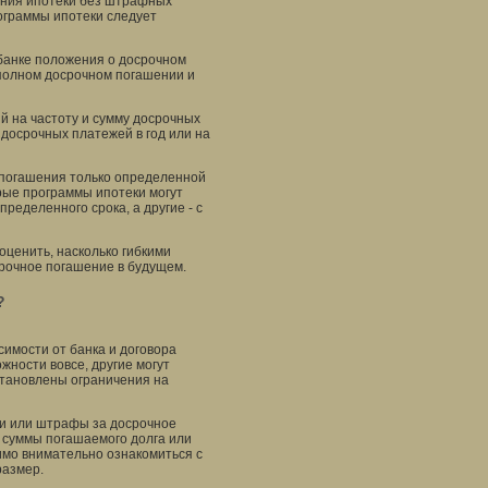
ения ипотеки без штрафных
ограммы ипотеки следует
 банке положения о досрочном
 полном досрочном погашении и
й на частоту и сумму досрочных
досрочных платежей в год или на
 погашения только определенной
рые программы ипотеки могут
ределенного срока, а другие - с
оценить, насколько гибкими
срочное погашение в будущем.
?
симости от банка и договора
жности вовсе, другие могут
становлены ограничения на
и или штрафы за досрочное
 суммы погашаемого долга или
мо внимательно ознакомиться с
размер.