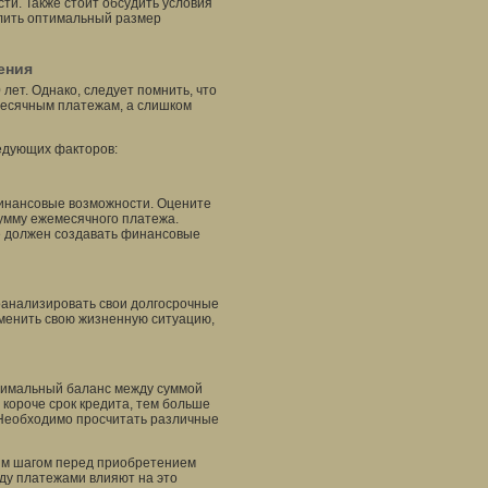
сти. Также стоит обсудить условия
лить оптимальный размер
ения
лет. Однако, следует помнить, что
месячным платежам, а слишком
ледующих факторов:
финансовые возможности. Оцените
умму ежемесячного платежа.
е должен создавать финансовые
роанализировать свои долгосрочные
менить свою жизненную ситуацию,
птимальный баланс между суммой
короче срок кредита, тем больше
 Необходимо просчитать различные
ным шагом перед приобретением
ду платежами влияют на это