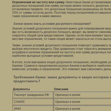
Ограничения на частоту или сумму.
Некоторые банки устанавливают
досрочных погашений или сумму, которую можно погасить досрочно.
установлено правило, что досрочные погашения разрешены не более 
10% от суммы остатка долга. Поэтому перед погашением оставшихся 
такие ограничения и какие именно.
Зачем нужно знать условия досрочного погашения?
Знание условий досрочного погашения важно для планирования ваш
вас есть возможность досрочно погашать кредит, вы можете сэконом
сократить общий срок кредитования. Однако, если банк взимает выс
жесткие ограничения, то такая опция может оказаться не столь выго
Также, знание условий досрочного погашения помогает сравнивать 
выборе ипотечного кредита. При сравнении стоит обратить внимани
штрафов и наличие ограничений на частоту или сумму досрочных п
наиболее выгодные условия кредитования.
В итоге, если вам важна опция досрочного погашения, необходимо у
банком. Сравните предложения разных банков и выберите наиболее
комиссии, штрафы и ограничения. Это поможет вам сэкономить деньг
Требования банка: какие документы и какую историю
предоставить?
Документы
Описание
Паспорт гражданина РФ
Оригинал и копия
СНИЛС
Оригинал и копия
ИНН
Оригинал и копия