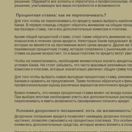
решение. Обдумайте все аспекты и обратитесь к профессионалам, 
решение, учитывающее все ваши потребности и возможности.
Процентная ставка: как не переплачивать?
Для того чтобы не переплачивать по кредиту, важно выбрать наибо
банка. В первую очередь следует обратить внимание на общую проце
как базовую ставку, так и все дополнительные комиссии и платежи.
Кроме общей процентной ставки, стоит также обратить внимание на
показателя в течение срока кредита. Некоторые банки предлагают 
которая не меняется на протяжении всего срока кредита. Другие же 
переменную процентную ставку, которая сопряжена с рыночными усл
ставка на рынке возрастает, то и ваши платежи по кредиту могут уве
Чтобы не переплачивать, необходимо внимательно изучить кредитн
условия банка. Не стоит забывать, что часто красивые рекламные п
комиссии и платежи, которые значительно увеличат общую сумму пл
Для того чтобы выбрать самую выгодную процентную ставку, рекомен
банкам и сравнить их предложения. Также полезно обратиться к фи
профессиональную оценку различных вариантов ипотечного кредито
Важно помнить, что низкая процентная ставка может не всегда означ
При выборе ипотеки необходимо учесть все дополнительные расходы
переплачивать и иметь возможность своевременно погасить кредит.
Условия досрочного погашения: есть ли возможность
Досрочное погашение кредита позволяет заемщику досрочно погаси
частично, позволяя сэкономить на процентных платежах. Это особен
появились дополнительные средства, которые можно вложить в пога