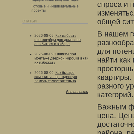
спроса и 
Готовые и индивидуальные
проекты
изменятьс
общей сит
СТАТЬИ
В нашем г
2026-08-09
:
Как выбрать
плоскогубцы для дома и не
разнообра
ошибиться в выборе
для потен
2026-08-09
:
Ошибки при
найти как
монтаже дверной коробки и как
их избежать
просторны
2026-08-09
:
Как быстро
квартиры.
заменить поврежденную
ламель самостоятельно
разного у
Все новости
категорий.
Важным фа
цена. Цен
достаточн
района, р