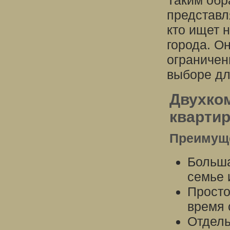
Таким обр
представл
кто ищет 
города. О
ограничен
выборе дл
Двухко
кварти
Преимуще
Больша
семье 
Просто
время 
Отдель