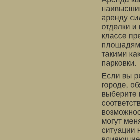
наивысший
аренду си
отделки и
классе пр
площадями
такими ка
парковки.
Если вы р
городе, о
выберите 
соответст
возможнос
могут мен
ситуации 
влияющие 