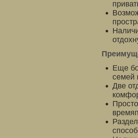
приват
Возмож
простр
Наличи
отдохн
Преимуще
Еще б
семей 
Две от
комфор
Просто
время
Раздел
способ