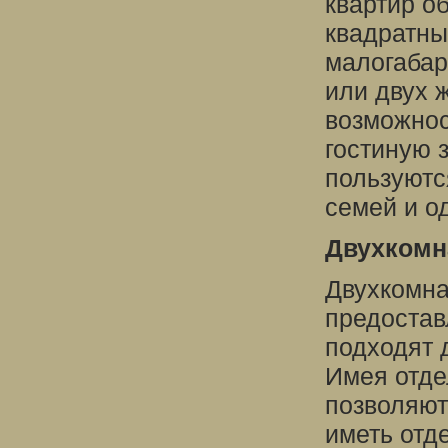
квартир о
квадратны
малогабар
или двух 
возможнос
гостиную 
пользуютс
семей и о
Двухкомн
Двухкомна
предостав
подходят 
Имея отде
позволяют
иметь отд