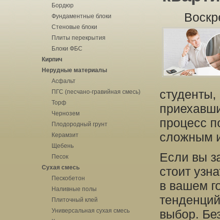
Бордюр
Воскр
Фундаментные блоки
Стеновые блоки
Плиты перекрытия
Блоки ФБС
Кирпич
Нерудные материалы
Асфальт
студенты,
ПГС (песчано-гравийная смесь)
Торф
приехавши
Чернозем
процесс п
Плодородный грунт
сложным и
Керамзит
Щебень
Если вы з
Песок
Сухая смесь
стоит узн
Пескобетон
в вашем г
Наливные полы
тенденций
Плиточный клей
Универсальная сухая смесь
выбор. Бе