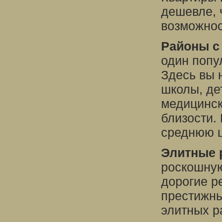
дешевле, 
возможнос
Районы с
один попу
Здесь вы 
школы, де
медицинск
близости.
среднюю ц
Элитные 
роскошную
дорогие р
престижны
элитных р