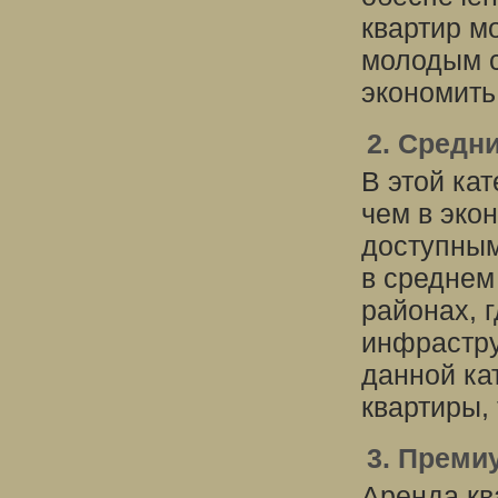
квартир м
молодым с
экономить
2. Средн
В этой ка
чем в эко
доступным
в среднем
районах, 
инфрастру
данной ка
квартиры,
3. Преми
Аренда кв