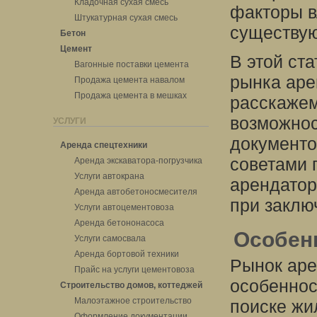
Кладочная сухая смесь
факторы в
Штукатурная сухая смесь
существую
Бетон
Цемент
В этой ст
Вагонные поставки цемента
рынка аре
Продажа цемента навалом
Продажа цемента в мешках
расскажем
возможнос
УСЛУГИ
документо
Аренда спецтехники
советами 
Аренда экскаватора-погрузчика
Услуги автокрана
арендатор
Аренда автобетоносмесителя
при заклю
Услуги автоцементовоза
Аренда бетононасоса
Особен
Услуги самосвала
Аренда бортовой техники
Рынок аре
Прайс на услуги цементовоза
особеннос
Строительство домов, коттеджей
Малоэтажное строительство
поиске жи
Оформление документации