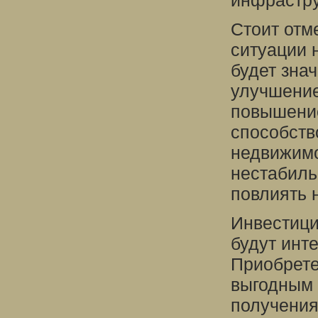
инфрастру
Стоит отм
ситуации 
будет зна
улучшение
повышение
способств
недвижимо
нестабиль
повлиять 
Инвестици
будут инт
Приобрете
выгодным 
получения