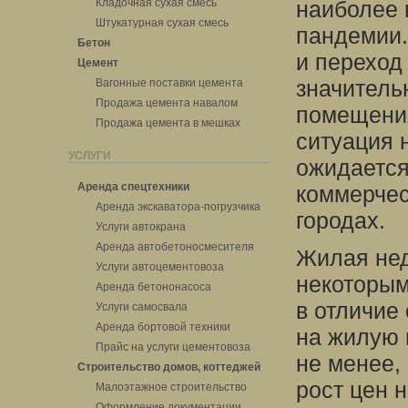
Кладочная сухая смесь
наиболее 
Штукатурная сухая смесь
пандемии.
Бетон
и переход
Цемент
значитель
Вагонные поставки цемента
Продажа цемента навалом
помещения
Продажа цемента в мешках
ситуация н
УСЛУГИ
ожидается
Аренда спецтехники
коммерчес
Аренда экскаватора-погрузчика
городах.
Услуги автокрана
Аренда автобетоносмесителя
Жилая нед
Услуги автоцементовоза
некоторым
Аренда бетононасоса
в отличие
Услуги самосвала
Аренда бортовой техники
на жилую 
Прайс на услуги цементовоза
не менее,
Строительство домов, коттеджей
рост цен 
Малоэтажное строительство
Оформление документации