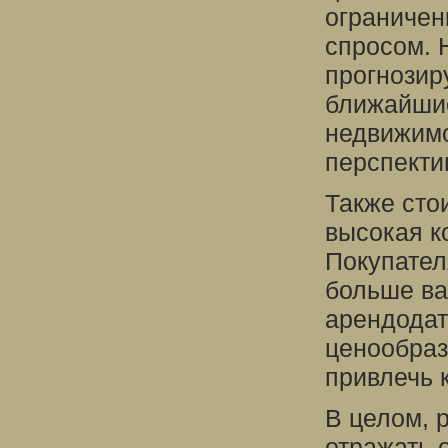
ограниче
спросом. 
прогнозир
ближайшие
недвижимо
перспекти
Также стои
высокая к
Покупател
больше ва
арендодат
ценообраз
привлечь 
В целом, 
отражать 