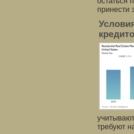
остаться 
принести 
Условия
кредит
учитывают
требуют н