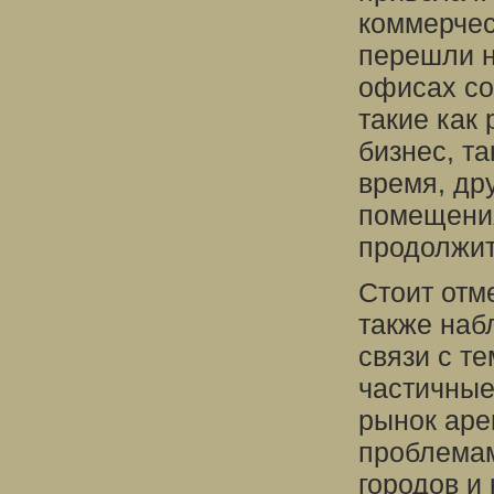
коммерчес
перешли н
офисах со
такие как
бизнес, т
время, дру
помещения
продолжит
Стоит отм
также наб
связи с т
частичные
рынок аре
проблемам
городов и