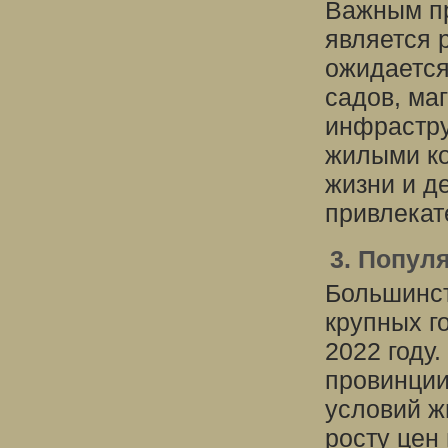
Важным пр
является 
ожидается
садов, ма
инфрастру
жилыми ко
жизни и д
привлекат
3. Попул
Большинст
крупных г
2022 году
провинции
условий ж
росту цен