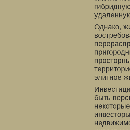
гибридну
удаленную
Однако, ж
востребов
перераспр
пригородн
просторны
территори
элитное ж
Инвестици
быть перс
некоторые
инвесторы
недвижимо