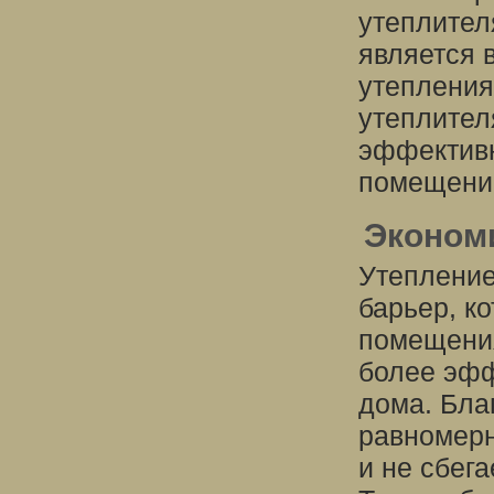
утеплител
является 
утепления
утеплител
эффективн
помещени
Эконом
Утепление
барьер, к
помещения
более эфф
дома. Бла
равномерн
и не сбег