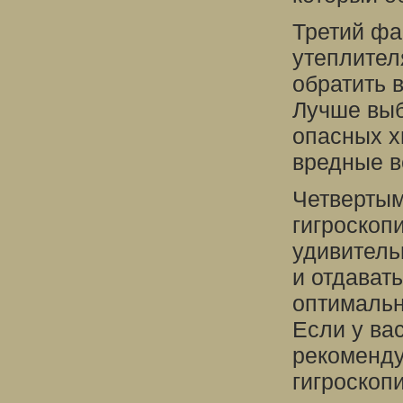
Третий фа
утеплител
обратить 
Лучше выб
опасных х
вредные в
Четвертым
гигроскоп
удивитель
и отдават
оптимальн
Если у ва
рекоменду
гигроскоп