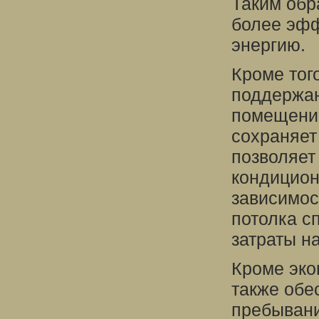
Таким обр
более эфф
энергию.
Кроме тог
поддержа
помещении
сохраняет
позволяет
кондицион
зависимос
потолка с
затраты н
Кроме эко
также обе
пребывани