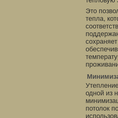
тепловую 
Это позво
тепла, кот
соответств
поддержан
сохраняет
обеспечив
температу
проживани
Минимиза
Утепление
одной из 
минимизац
потолок п
использов