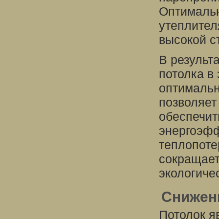
Оптимальн
утеплител
высокой с
В результ
потолка в
оптимальн
позволяет
обеспечит
энергоэфф
теплопоте
сокращает
экологиче
Снижени
Потолок я