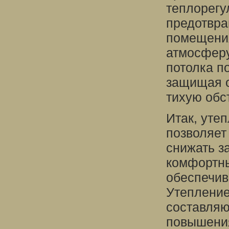
теплорегу
предотвра
помещения
атмосферу
потолка п
защищая о
тихую обс
Итак, уте
позволяет
снижать з
комфортны
обеспечив
Утепление
составляю
повышения