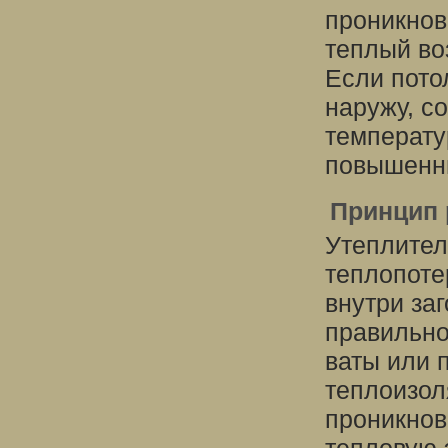
проникнов
теплый во
Если пото
наружу, с
температу
повышенны
Принцип 
Утеплител
теплопоте
внутри за
правильно
ваты или 
теплоизол
проникнов