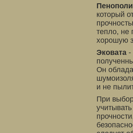
Пенополи
который о
прочность
тепло, не
хорошую з
Эковата
-
полученны
Он облада
шумоизоля
и не пылит
При выбор
учитывать
прочности
безопасно