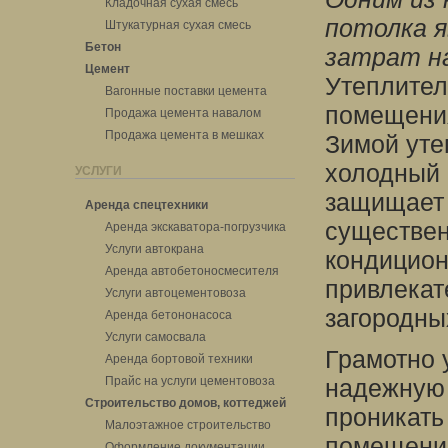
Кладочная сухая смесь
потолка я
Штукатурная сухая смесь
Бетон
затрат на
Цемент
Утеплител
Вагонные поставки цемента
помещения
Продажа цемента навалом
Продажа цемента в мешках
Зимой уте
холодный 
УСЛУГИ
защищает 
Аренда спецтехники
существен
Аренда экскаватора-погрузчика
Услуги автокрана
кондицион
Аренда автобетоносмесителя
привлекат
Услуги автоцементовоза
загородны
Аренда бетононасоса
Услуги самосвала
Грамотно 
Аренда бортовой техники
Прайс на услуги цементовоза
надежную 
Строительство домов, коттеджей
проникать
Малоэтажное строительство
помещений
Оформление документации