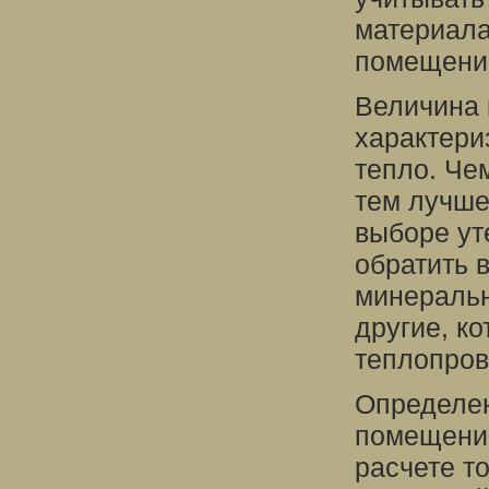
материала
помещени
Величина
характери
тепло. Че
тем лучше
выборе ут
обратить 
минеральн
другие, к
теплопров
Определен
помещени
расчете т