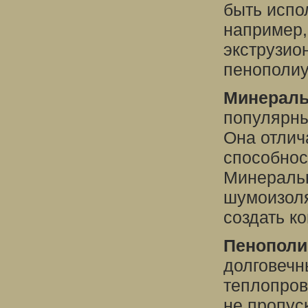
быть испо
например,
экструзио
пенополиу
Минераль
популярны
Она отлич
способнос
Минеральн
шумоизоля
создать к
Пенополи
долговечн
теплопров
не пропус