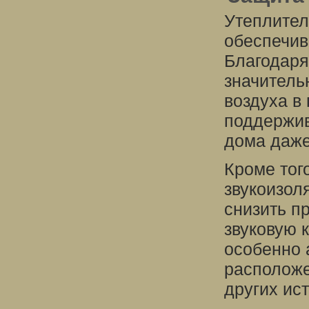
Утеплител
обеспечив
Благодаря
значитель
воздуха в
поддержив
дома даже
Кроме тог
звукоизол
снизить п
звуковую 
особенно 
расположе
других ис