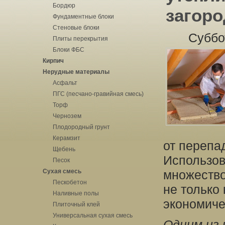
Бордюр
загор
Фундаментные блоки
Стеновые блоки
Суббо
Плиты перекрытия
Блоки ФБС
Кирпич
Нерудные материалы
Асфальт
ПГС (песчано-гравийная смесь)
Торф
Чернозем
Плодородный грунт
Керамзит
от перепа
Щебень
Использов
Песок
Сухая смесь
множество
Пескобетон
не только
Наливные полы
экономиче
Плиточный клей
Универсальная сухая смесь
Одним из