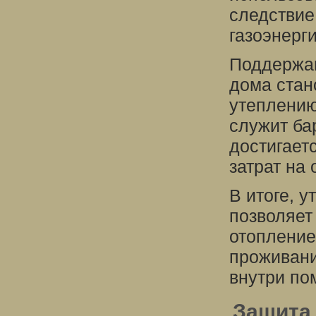
следствие,
газоэнерг
Поддержан
дома стан
утеплению
служит ба
достигает
затрат на 
В итоге, 
позволяет 
отопление
проживани
внутри по
Защита 