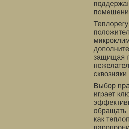
поддержан
помещени
Теплорегу
положител
микроклим
дополните
защищая 
нежелател
сквозняки
Выбор пра
играет кл
эффективн
обращать 
как тепло
паропрони