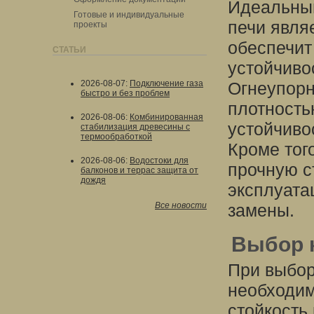
Идеальным
Готовые и индивидуальные
печи явля
проекты
обеспечит
СТАТЬИ
устойчиво
2026-08-07
:
Подключение газа
Огнеупорн
быстро и без проблем
плотность
2026-08-06
:
Комбинированная
устойчиво
стабилизация древесины с
термообработкой
Кроме тог
2026-08-06
:
Водостоки для
прочную с
балконов и террас защита от
дождя
эксплуата
Все новости
замены.
Выбор 
При выбор
необходим
стойкость