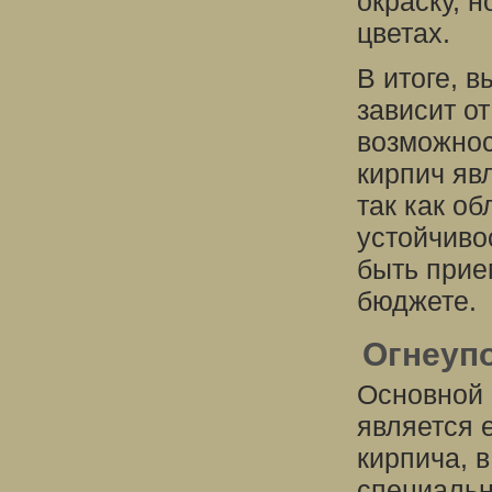
окраску, н
цветах.
В итоге, 
зависит о
возможнос
кирпич яв
так как о
устойчиво
быть при
бюджете.
Огнеуп
Основной 
является е
кирпича, 
специальн