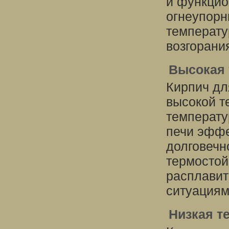
и функцио
огнеупорн
температу
возгорани
Высокая 
Кирпич дл
высокой т
температу
печи эффе
долговечн
термостой
расплавит
ситуациям
Низкая т