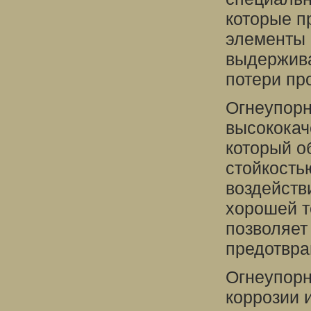
которые п
элементы 
выдержива
потери пр
Огнеупорн
высококач
который о
стойкость
воздейств
хорошей т
позволяет
предотвра
Огнеупорн
коррозии 