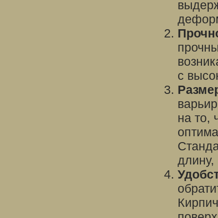
выдерж
дефор
Прочн
прочны
возник
с высо
Разме
варьир
на то,
оптима
Станда
длину,
Удобс
обрати
Кирпич
поверх