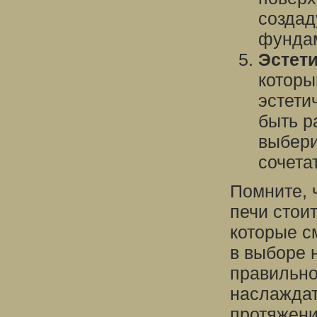
создад
фундам
Эстети
которы
эстети
быть р
выбери
сочета
Помните, 
печи стои
которые с
в выборе 
правильно
наслаждат
протяжени