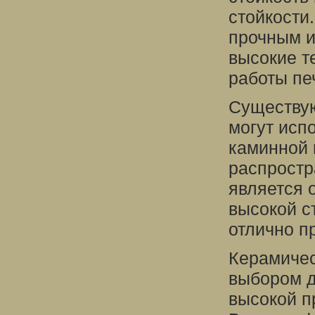
стойкости
прочным и
высокие т
работы пе
Существую
могут исп
каминной 
распростр
является 
высокой с
отлично п
Керамичес
выбором д
высокой п