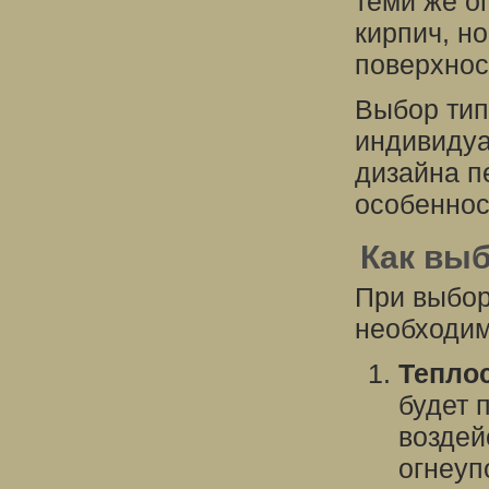
теми же о
кирпич, н
поверхнос
Выбор тип
индивидуа
дизайна п
особеннос
Как вы
При выбор
необходим
Теплос
будет 
воздей
огнеуп