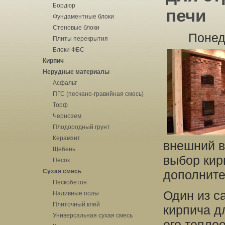
Бордюр
печи
Фундаментные блоки
Стеновые блоки
Понед
Плиты перекрытия
Блоки ФБС
Кирпич
Нерудные материалы
Асфальт
ПГС (песчано-гравийная смесь)
Торф
Чернозем
Плодородный грунт
Керамзит
внешний в
Щебень
выбор кир
Песок
Сухая смесь
дополните
Пескобетон
Один из с
Наливные полы
Плиточный клей
кирпича д
Универсальная сухая смесь
его тепло