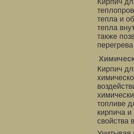
Кирпич дл
теплопров
тепла и о
тепла вну
также поз
перегрева
Химическ
Кирпич дл
химическо
воздейств
химически
топливе д
кирпича и
свойства 
Учитывая 