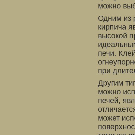
можно выб
Одним из 
кирпича я
высокой п
идеальным
печи. Кле
огнеупорн
при длите
Другим ти
можно исп
печей, яв
отличаетс
может исп
поверхнос