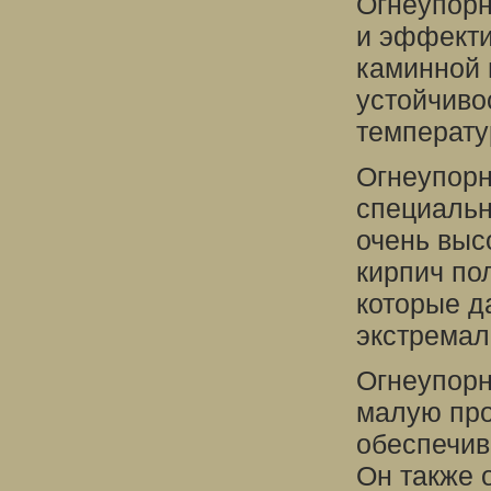
Огнеупорн
и эффекти
каминной 
устойчиво
температу
Огнеупорн
специальн
очень выс
кирпич по
которые д
экстремал
Огнеупорн
малую про
обеспечив
Он также 