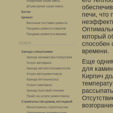
Кладочная сухая смесь
обеспечив
Штукатурная сухая смесь
Бетон
печи, что 
Цемент
неэффекти
Вагонные поставки цемента
Оптимальн
Продажа цемента навалом
Продажа цемента в мешках
который о
способен 
УСЛУГИ
времени.
Аренда спецтехники
Аренда экскаватора-погрузчика
Еще одним
Услуги автокрана
для камин
Аренда автобетоносмесителя
Услуги автоцементовоза
Кирпич до
Аренда бетононасоса
температу
Услуги самосвала
рассыпать
Аренда бортовой техники
Прайс на услуги цементовоза
Отсутстви
Строительство домов, коттеджей
возгорани
Малоэтажное строительство
Оформление документации