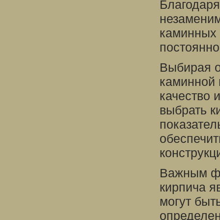
Благодаря
незаменим
каминных 
постоянно
Выбирая о
каминной 
качество 
выбрать к
показател
обеспечит
конструкц
Важным фа
кирпича я
могут быт
определен