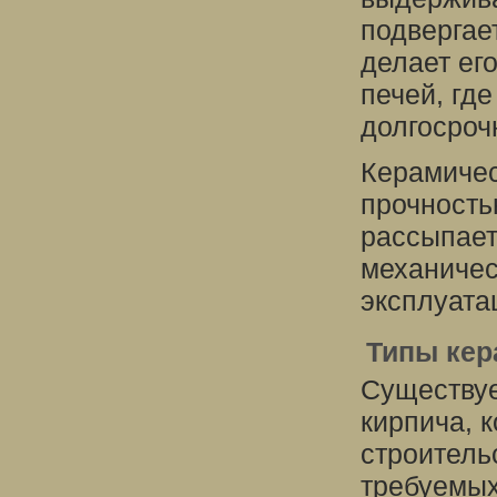
подвергае
делает ег
печей, где
долгосроч
Керамичес
прочность
рассыпает
механичес
эксплуата
Типы кер
Существуе
кирпича, 
строитель
требуемых