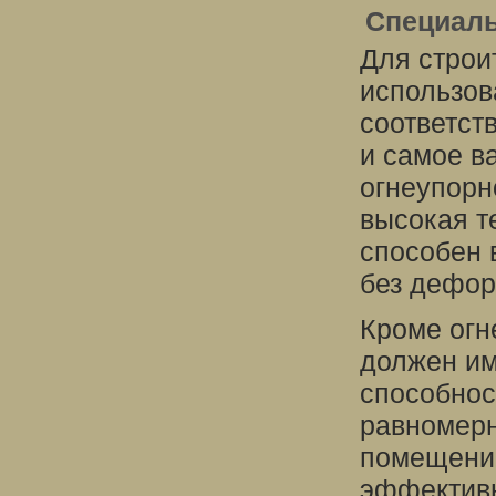
Специаль
Для строи
использов
соответст
и самое в
огнеупорн
высокая т
способен 
без дефор
Кроме огн
должен и
способност
равномерн
помещению
эффективн