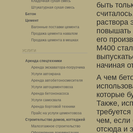
Кладочная сухая смесь
быть толь
Штукатурная сухая смесь
считалось
Бетон
раствора 
Цемент
Вагонные поставки цемента
повышать 
Продажа цемента навалом
его произв
Продажа цемента в мешках
М400 стал
УСЛУГИ
выпускать
Аренда спецтехники
начиная о
Аренда экскаватора-погрузчика
Услуги автокрана
А чем бет
Аренда автобетоносмесителя
использов
Услуги автоцементовоза
которые бу
Аренда бетононасоса
Услуги самосвала
Также, ис
Аренда бортовой техники
требуется
Прайс на услуги цементовоза
чем, если
Строительство домов, коттеджей
Малоэтажное строительство
отсюда и 
Оформление документации