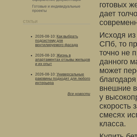
готовых ж
Готовые и индивидуальные
проекты
дает толч
современн
СТАТЬИ
Исходя из
2026-08-10
:
Как выбрать
подсистему для
СПб, то п
вентилируемого фасада
точно не 
2026-08-10
:
Жизнь в
данного м
апартаментах отзывы жильцов
и их опыт
может пер
2026-08-10
:
Универсальные
благодаря
раковины подходят для любого
интерьера
внешние в
Все новости
у высокоп
скорость з
смесях ис
класса.
Купить бе