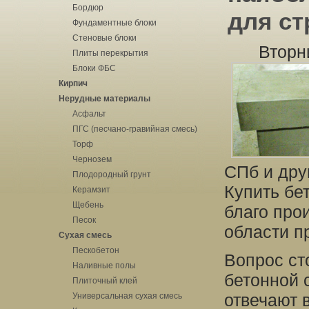
Бордюр
для ст
Фундаментные блоки
Стеновые блоки
Вторн
Плиты перекрытия
Блоки ФБС
Кирпич
Нерудные материалы
Асфальт
ПГС (песчано-гравийная смесь)
Торф
Чернозем
СПб и дру
Плодородный грунт
Купить бе
Керамзит
Щебень
благо прои
Песок
области п
Сухая смесь
Пескобетон
Вопрос ст
Наливные полы
бетонной 
Плиточный клей
отвечают 
Универсальная сухая смесь