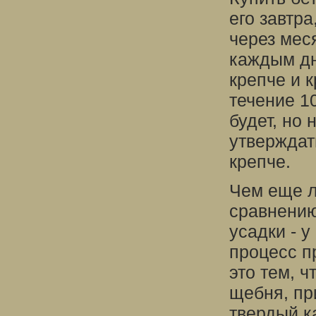
его завтра
через меся
каждым дн
крепче и к
течение 1
будет, но
утверждат
крепче.
Чем еще л
сравнению
усадки - 
процесс п
это тем, ч
щебня, пр
твердый к