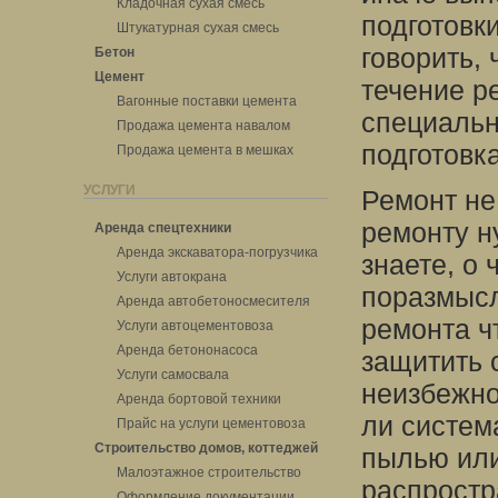
Кладочная сухая смесь
подготовк
Штукатурная сухая смесь
говорить, 
Бетон
Цемент
течение р
Вагонные поставки цемента
специальн
Продажа цемента навалом
подготовк
Продажа цемента в мешках
УСЛУГИ
Ремонт не
ремонту н
Аренда спецтехники
Аренда экскаватора-погрузчика
знаете, о
Услуги автокрана
поразмысл
Аренда автобетоносмесителя
ремонта чт
Услуги автоцементовоза
Аренда бетононасоса
защитить 
Услуги самосвала
неизбежно
Аренда бортовой техники
ли систем
Прайс на услуги цементовоза
Строительство домов, коттеджей
пылью или
Малоэтажное строительство
распростр
Оформление документации