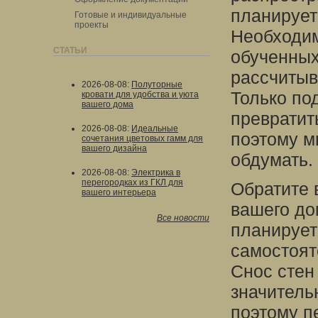
планирует
Готовые и индивидуальные
проекты
Необходим
СТАТЬИ
обученных
рассчитыв
2026-08-08
:
Полуторные
Только по
кровати для удобства и уюта
вашего дома
превратит
2026-08-08
:
Идеальные
поэтому м
сочетания цветовых гамм для
вашего дизайна
обдумать.
2026-08-08
:
Электрика в
перегородках из ГКЛ для
Обратите 
вашего интерьера
вашего дом
Все новости
планирует
самостоят
Снос стен
значитель
поэтому п