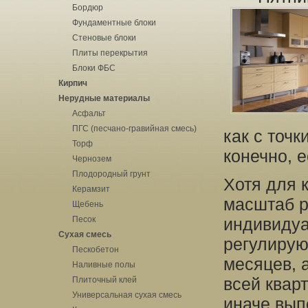
Бордюр
Фундаментные блоки
Стеновые блоки
Плиты перекрытия
Блоки ФБС
Кирпич
Нерудные материалы
Асфальт
ПГС (песчано-гравийная смесь)
как с точк
Торф
конечно, 
Чернозем
Плодородный грунт
Хотя для 
Керамзит
масштаб р
Щебень
Песок
индивидуа
Сухая смесь
регулирую
Пескобетон
месяцев, 
Наливные полы
всей кварт
Плиточный клей
Универсальная сухая смесь
иначе вып