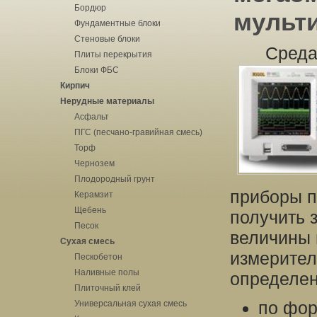
Бордюр
мульт
Фундаментные блоки
Стеновые блоки
Среда
Плиты перекрытия
Блоки ФБС
Кирпич
Нерудные материалы
Асфальт
ПГС (песчано-гравийная смесь)
Торф
Чернозем
Плодородный грунт
приборы п
Керамзит
Щебень
получить 
Песок
величины 
Сухая смесь
измерител
Пескобетон
Наливные полы
определен
Плиточный клей
по фор
Универсальная сухая смесь