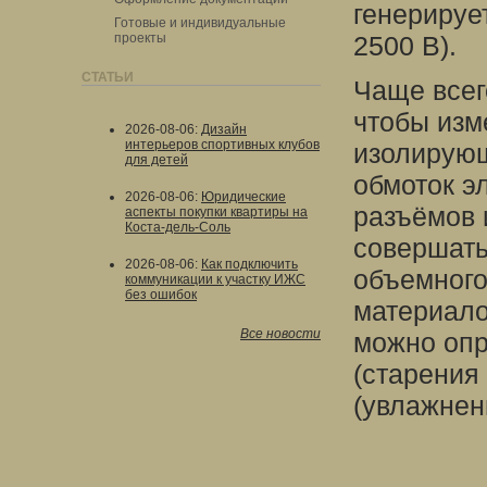
генерирует
Готовые и индивидуальные
проекты
2500 В).
СТАТЬИ
Чаще всег
чтобы изм
2026-08-06
:
Дизайн
интерьеров спортивных клубов
изолирующ
для детей
обмоток э
2026-08-06
:
Юридические
разъёмов и
аспекты покупки квартиры на
Коста-дель-Соль
совершать
2026-08-06
:
Как подключить
объемного
коммуникации к участку ИЖС
без ошибок
материало
Все новости
можно оп
(старения
(увлажнен