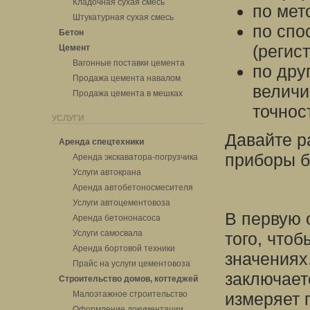
Кладочная сухая смесь
по мет
Штукатурная сухая смесь
по спо
Бетон
(регис
Цемент
Вагонные поставки цемента
по дру
Продажа цемента навалом
величи
Продажа цемента в мешках
точност
УСЛУГИ
Давайте р
Аренда спецтехники
приборы б
Аренда экскаватора-погрузчика
Услуги автокрана
Аренда автобетоносмесителя
Услуги автоцементовоза
В первую 
Аренда бетононасоса
Услуги самосвала
того, что
Аренда бортовой техники
значениях
Прайс на услуги цементовоза
заключает
Строительство домов, коттеджей
Малоэтажное строительство
измеряет 
Оформление документации