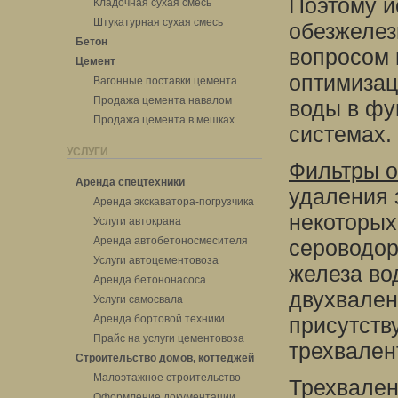
Поэтому и
Кладочная сухая смесь
Штукатурная сухая смесь
обезжелез
Бетон
вопросом 
Цемент
оптимизац
Вагонные поставки цемента
Продажа цемента навалом
воды в фу
Продажа цемента в мешках
системах.
УСЛУГИ
Фильтры о
Аренда спецтехники
удаления 
Аренда экскаватора-погрузчика
некоторых
Услуги автокрана
Аренда автобетоносмесителя
сероводор
Услуги автоцементовоза
железа во
Аренда бетононасоса
двухвален
Услуги самосвала
Аренда бортовой техники
присутств
Прайс на услуги цементовоза
трехвален
Строительство домов, коттеджей
Малоэтажное строительство
Трехвален
Оформление документации