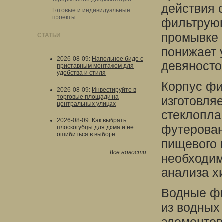
действия 
Готовые и индивидуальные
проекты
фильтрующ
промывке 
СТАТЬИ
понижает 
2026-08-09
:
Напольное биде с
девяносто
приставным монтажом для
удобства и стиля
Корпус фи
2026-08-09
:
Инвестируйте в
торговые площади на
изготовля
центральных улицах
стеклопла
2026-08-09
:
Как выбрать
футерован
плоскогубцы для дома и не
ошибиться в выборе
пищевого 
Все новости
необходим
анализа х
Водные фи
из водных
элементов