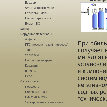
Бордюр
Фундаментные блоки
Стеновые блоки
Плиты перекрытия
Блоки ФБС
Кирпич
Нерудные материалы
Асфальт
При обиль
ПГС (песчано-гравийная смесь)
получает 
Торф
Чернозем
металла) 
Плодородный грунт
установле
Керамзит
и компоне
Щебень
Песок
систем во
Сухая смесь
негативно
Пескобетон
водных ре
Наливные полы
техническ
Плиточный клей
Универсальная сухая смесь