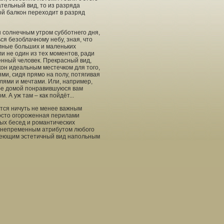
тельный вид, то из разряда
й балкон переходит в разряд
 солнечным утром субботнего дня,
ся безоблачному небу, зная, что
лные больших и маленьких
ли не один из тех моментов, ради
нный человек. Прекрасный вид,
кон идеальным местечком для того,
ми, сидя прямо на полу, потягивая
лями и мечтами. Или, например,
ебе домой понравившуюся вам
 А уж там – как пойдёт...
ятся ничуть не менее важным
росто огороженная перилами
ных бесед и романтических
 непременным атрибутом любого
имеющим эстетичный вид напольным