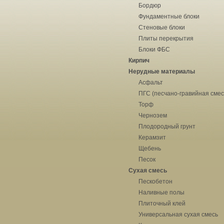
Бордюр
Фундаментные блоки
Стеновые блоки
Плиты перекрытия
Блоки ФБС
Кирпич
Нерудные материалы
Асфальт
ПГС (песчано-гравийная смес
Торф
Чернозем
Плодородный грунт
Керамзит
Щебень
Песок
Сухая смесь
Пескобетон
Наливные полы
Плиточный клей
Универсальная сухая смесь