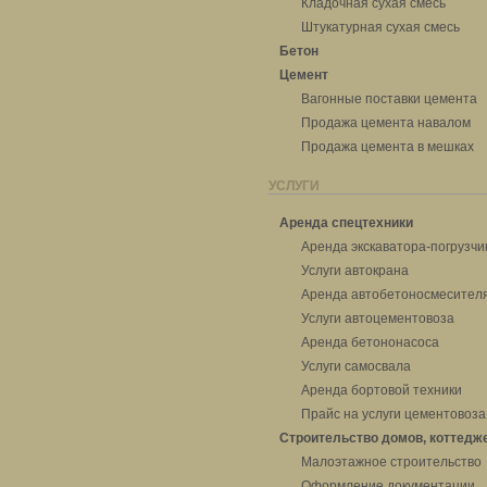
Кладочная сухая смесь
Штукатурная сухая смесь
Бетон
Цемент
Вагонные поставки цемента
Продажа цемента навалом
Продажа цемента в мешках
УСЛУГИ
Аренда спецтехники
Аренда экскаватора-погрузчи
Услуги автокрана
Аренда автобетоносмесител
Услуги автоцементовоза
Аренда бетононасоса
Услуги самосвала
Аренда бортовой техники
Прайс на услуги цементовоза
Строительство домов, коттедж
Малоэтажное строительство
Оформление документации