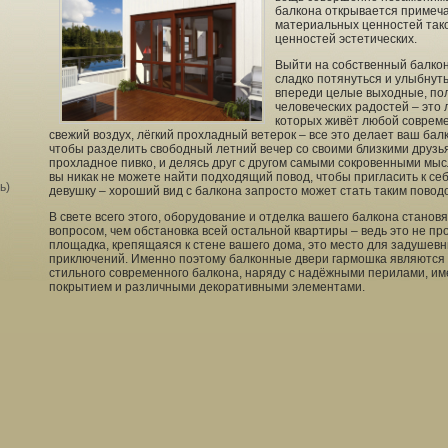
балкона открывается примеча
материальных ценностей тако
ценностей эстетических.
Выйти на собственный балкон
сладко потянуться и улыбнуть
впереди целые выходные, по
человеческих радостей – это 
которых живёт любой совреме
свежий воздух, лёгкий прохладный ветерок – все это делает ваш бал
чтобы разделить свободный летний вечер со своими близкими друзья
прохладное пивко, и делясь друг с другом самыми сокровенными мыс
вы никак не можете найти подходящий повод, чтобы пригласить к с
ь)
девушку – хороший вид с балкона запросто может стать таким поводом.
В свете всего этого, оборудование и отделка вашего балкона станов
вопросом, чем обстановка всей остальной квартиры – ведь это не п
площадка, крепящаяся к стене вашего дома, это место для задушев
приключений. Именно поэтому балконные двери гармошка являются
стильного современного балкона, наряду с надёжными перилами, 
покрытием и различными декоративными элементами.