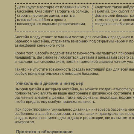
Дети будут в восторге от плавания и игр в
Родители также найду
бассейне. Они смогут загорать на солнце,
занятий. Они смогут 
строить песчаные замки, играть в
физической формы, ра
пляжный волейбол и просто
тяжелого дня и провод
наслаждаться водными развлечениями.
создавая незабываем
Бассейн в саду станет отличным местом для семейных праздников и
барбекю у бассейна, устраивать вечеринки под открытым небом и п
атмосферой семейного уюта.
Кроме того, бассейн подарит вам возможность насладиться природо
ландшафта. Вы сможете любоваться цветами и ароматами своего сад
и насладиться спокойствием, покой и гармонией в вашем личном угол
Так что не упустите возможность создать настоящий рай для всей в
особую привлекательность с помощью бассейна.
Уникальный дизайн и интерьер
Выбрав дизайн и интерьер бассейна, вы можете создать атмосферу 
положительно влиять на ваше настроение и физическое состояние.
различные элементы декора, такие как фонтаны, водопады, подсветку
чтобы придать ему особую привлекательность.
При проектировании уникального дизайна и интерьера бассейна нео
особенности вашей территории, а также ваши индивидуальные пред
создать идеальное место для отдыха и релаксации, где вы сможете 
комфортом.
Простота в обслуживании