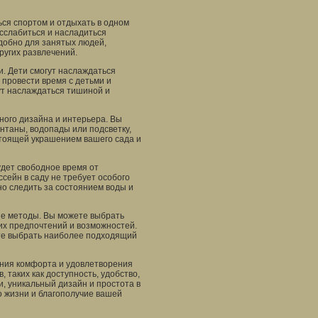
ься спортом и отдыхать в одном
асслабиться и насладиться
удобно для занятых людей,
ругих развлечений.
и. Дети смогут наслаждаться
 провести время с детьми и
ут наслаждаться тишиной и
ного дизайна и интерьера. Вы
нтаны, водопады или подсветку,
стоящей украшением вашего сада и
удет свободное время от
сейн в саду не требует особого
о следить за состоянием воды и
ные методы. Вы можете выбрать
их предпочтений и возможностей.
те выбрать наиболее подходящий
ания комфорта и удовлетворения
 таких как доступность, удобство,
и, уникальный дизайн и простота в
во жизни и благополучие вашей