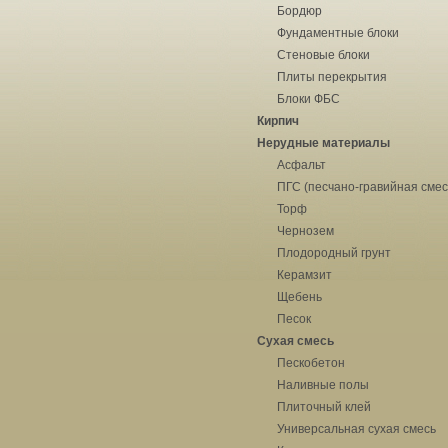
Бордюр
Фундаментные блоки
Стеновые блоки
Плиты перекрытия
Блоки ФБС
Кирпич
Нерудные материалы
Асфальт
ПГС (песчано-гравийная смес
Торф
Чернозем
Плодородный грунт
Керамзит
Щебень
Песок
Сухая смесь
Пескобетон
Наливные полы
Плиточный клей
Универсальная сухая смесь