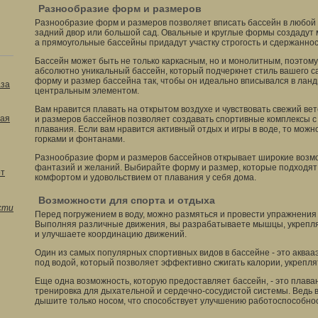
Разнообразие форм и размеров
Разнообразие форм и размеров позволяет вписать бассейн в любой 
задний двор или большой сад. Овальные и круглые формы создадут 
а прямоугольные бассейны придадут участку строгость и сдержаннос
Бассейн может быть не только каркасным, но и монолитным, поэтому 
абсолютно уникальный бассейн, который подчеркнет стиль вашего с
форму и размер бассейна так, чтобы он идеально вписывался в лан
аза
центральным элементом.
Вам нравится плавать на открытом воздухе и чувствовать свежий в
ая
и размеров бассейнов позволяет создавать спортивные комплексы 
плавания. Если вам нравится активный отдых и игры в воде, то мож
горками и фонтанами.
Разнообразие форм и размеров бассейнов открывает широкие возм
фантазий и желаний. Выбирайте форму и размер, которые подходят
от
комфортом и удовольствием от плавания у себя дома.
Возможности для спорта и отдыха
сти
Перед погружением в воду, можно размяться и провести упражнения
Выполняя различные движения, вы разрабатываете мышцы, укрепля
и улучшаете координацию движений.
Один из самых популярных спортивных видов в бассейне - это акваа
под водой, который позволяет эффективно сжигать калории, укрепля
Еще одна возможность, которую предоставляет бассейн, - это плава
тренировка для дыхательной и сердечно-сосудистой системы. Ведь в
дышите только носом, что способствует улучшению работоспособност