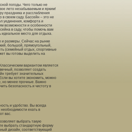
сной погоды. Чего только не
вое лето незабываемым и ярким!
ру праздника и расслабления
 в своем саду. Бассейн – это не
вол уединения, комфорта и
рим возможности и особенности
сейна в саду, чтобы помочь вам
ь идеальное место для отдыха.
п и размеры. Сейчас на рынке
кий, большой, прямоугольный,
нять (семейный отдых, спортивные
жет вы готовы выделить на
Классическим вариантом является
вечный, позволяет создать
ейн требует значительных
Если вы хотите экономить, можно
е, но менее прочные. Важно
чить безопасность и чистоту в
ость и удобство. Вы всегда
 необходимости ехать в
от вас.
позволяет выбрать такую
ете выбрать стандартную форму
льный дизайн, соответствующий