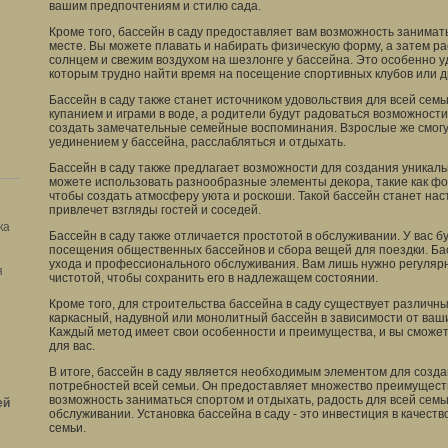
вашим предпочтениям и стилю сада.
Кроме того, бассейн в саду предоставляет вам возможность занимат
месте. Вы можете плавать и набирать физическую форму, а затем р
солнцем и свежим воздухом на шезлонге у бассейна. Это особенно 
которым трудно найти время на посещение спортивных клубов или д
Бассейн в саду также станет источником удовольствия для всей семь
купанием и играми в воде, а родители будут радоваться возможности
создать замечательные семейные воспоминания. Взрослые же смог
уединением у бассейна, расслабляться и отдыхать.
Бассейн в саду также предлагает возможности для создания уникаль
можете использовать разнообразные элементы декора, такие как фо
чтобы создать атмосферу уюта и роскоши. Такой бассейн станет на
привлечет взгляды гостей и соседей.
ка
Бассейн в саду также отличается простотой в обслуживании. У вас б
посещения общественных бассейнов и сбора вещей для поездки. Бас
ухода и профессионального обслуживания. Вам лишь нужно регулярн
я
чистотой, чтобы сохранить его в надлежащем состоянии.
Кроме того, для строительства бассейна в саду существует различ
каркасный, надувной или монолитный бассейн в зависимости от ваш
Каждый метод имеет свои особенности и преимущества, и вы сможе
для вас.
В итоге, бассейн в саду является необходимым элементом для созд
потребностей всей семьи. Он предоставляет множество преимуществ,
возможность заниматься спортом и отдыхать, радость для всей семь
ей
обслуживании. Установка бассейна в саду - это инвестиция в качест
семьи.