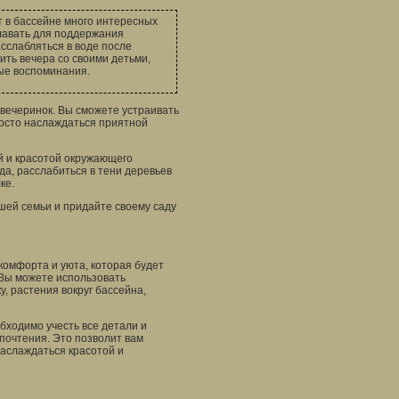
т в бассейне много интересных
плавать для поддержания
сслабляться в воде после
ить вечера со своими детьми,
ые воспоминания.
 вечеринок. Вы сможете устраивать
росто наслаждаться приятной
й и красотой окружающего
а, расслабиться в тени деревьев
ке.
ашей семьи и придайте своему саду
комфорта и уюта, которая будет
 Вы можете использовать
, растения вокруг бассейна,
бходимо учесть все детали и
почтения. Это позволит вам
наслаждаться красотой и