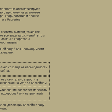
 полностью автоматизируют
ного приложения вы можете
ура, хлорирование и прочие
ты в бассейне.
системы очистки, такие как
т все виды загрязнений, в том
е лампы и хлораторы
роорганизмы.
чной водой без необходимости
уживание.
ельно сокращают необходимость
ссейна.
ют значительно упростить
ачиваемое на уход за бассейном.
гулирование позволяет избежать
ие водорослей или неприятный
оров, делающих бассейн в саду
емьи.