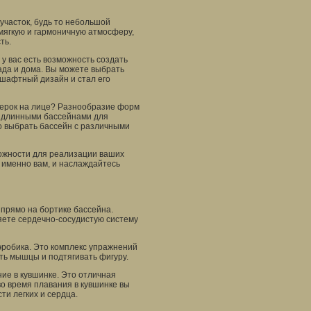
участок, будь то небольшой
мягкую и гармоничную атмосферу,
ть.
у вас есть возможность создать
ада и дома. Вы можете выбрать
дшафтный дизайн и стал его
етерок на лице? Разнообразие форм
с длинными бассейнами для
но выбрать бассейн с различными
ожности для реализации ваших
 именно вам, и наслаждайтесь
 прямо на бортике бассейна.
ете сердечно-сосудистую систему
эробика. Это комплекс упражнений
ть мышцы и подтягивать фигуру.
ние в кувшинке. Это отличная
о время плавания в кувшинке вы
и легких и сердца.