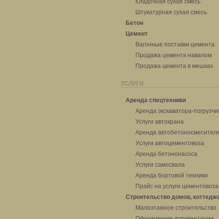
Кладочная сухая смесь
Штукатурная сухая смесь
Бетон
Цемент
Вагонные поставки цемента
Продажа цемента навалом
Продажа цемента в мешках
УСЛУГИ
Аренда спецтехники
Аренда экскаватора-погрузчи
Услуги автокрана
Аренда автобетоносмесител
Услуги автоцементовоза
Аренда бетононасоса
Услуги самосвала
Аренда бортовой техники
Прайс на услуги цементовоза
Строительство домов, коттедж
Малоэтажное строительство
Оформление документации