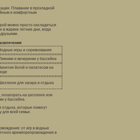
ксации. Плавание в прохладной
койным и комфортным
орой можно просто насладиться
 в жаркие летние дни, когда
 друзьями.
азвлечения
Водные игры и соревнования
Пикники и вечеринки у бассейна
Занятия йогой и пилатесом на
воде
Шезлонги для загара и отдыха
 позагорать на шезлонге или
ки у бассейна.
и отдыха, которые помогут
 для всей семьи.
вождения: от игр в водные
иятного времяпрепровождения в