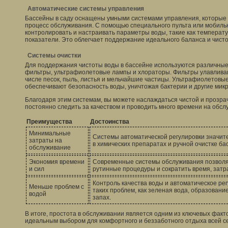
Автоматические системы управления
Бассейны в саду оснащены умными системами управления, которые
процесс обслуживания. С помощью специального пульта или мобиль
контролировать и настраивать параметры воды, такие как температ
показатели. Это облегчает поддержание идеального баланса и чисто
Системы очистки
Для поддержания чистоты воды в бассейне используются различные 
фильтры, ультрафиолетовые лампы и хлораторы. Фильтры улавливаю
числе песок, пыль, листья и мельчайшие частицы. Ультрафиолетовы
обеспечивают безопасность воды, уничтожая бактерии и другие мик
Благодаря этим системам, вы можете наслаждаться чистой и прозра
постоянно следить за качеством и проводить много времени на обсл
Преимущества
Достоинства
Минимальные
Системы автоматической регулировки значит
затраты на
в химических препаратах и ручной очистке ба
обслуживание
Экономия времени
Современные системы обслуживания позволя
и сил
рутинные процедуры и сократить время, затр
Контроль качества воды и автоматическое ре
Меньше проблем с
таких проблем, как зеленая вода, образован
водой
запах.
В итоге, простота в обслуживании является одним из ключевых факт
идеальным выбором для комфортного и беззаботного отдыха всей с