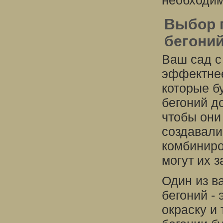
необходим
Выбор 
бегони
Ваш сад с
эффектнее
которые б
бегоний д
чтобы они
создавали
комбиниро
могут их з
Один из в
бегоний -
окраску и