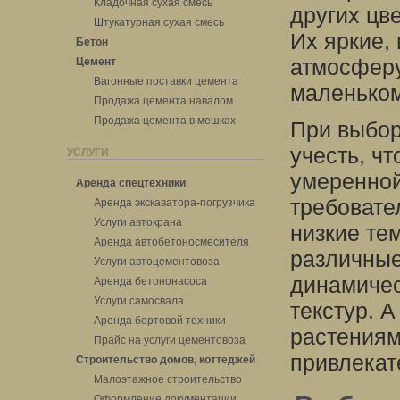
Кладочная сухая смесь
других цв
Штукатурная сухая смесь
Их яркие,
Бетон
атмосферу
Цемент
Вагонные поставки цемента
маленьком
Продажа цемента навалом
Продажа цемента в мешках
При выбор
учесть, ч
УСЛУГИ
умеренной
Аренда спецтехники
требовате
Аренда экскаватора-погрузчика
Услуги автокрана
низкие те
Аренда автобетоносмесителя
различные
Услуги автоцементовоза
динамичес
Аренда бетононасоса
Услуги самосвала
текстур. 
Аренда бортовой техники
растениям
Прайс на услуги цементовоза
привлекат
Строительство домов, коттеджей
Малоэтажное строительство
Оформление документации