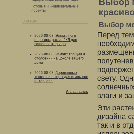
Выбор м
Готовые и индивидуальные
красиво
проекты
СТАТЬИ
Выбор ме
Перед тем
2026-08-08
:
Электрика в
перегородках из ГКЛ для
необходим
вашего интерьера
размещени
2026-08-08
:
Ремонт трещин и
отслоений на цоколе вашего
полутенев
дома
подверже
2026-08-08
:
Деревянные
свету. Одн
жалюзи и шторы для стильного
интерьера
солнечных
Все новости
влаги и з
Эти расте
дизайна са
так и в о
использов