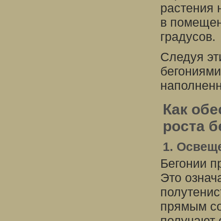
растения 
в помещен
градусов.
Следуя эт
бегониями
наполненн
Как обе
роста б
1. Освещ
Бегонии п
Это означ
полутенис
прямым со
получают 