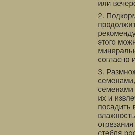
или вечеро
2. Подкор
продолжит
рекоменду
этого мож
минеральн
согласно 
3. Размно
семенами,
семенами 
их и извл
посадить 
влажность
отрезания
стебля ро