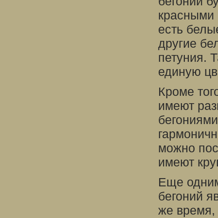
бегонии б
красными 
есть белы
другие бе
петуния. 
единую цв
Кроме тог
имеют раз
бегониями
гармоничн
можно пос
имеют кру
Еще одним
бегоний я
же время,