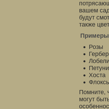
потрясающ
вашем сад
будут смо
также цвет
Примеры 
Розы
Гербе
Лобел
Петун
Хоста
Флокс
Помните, 
могут быт
особеннос