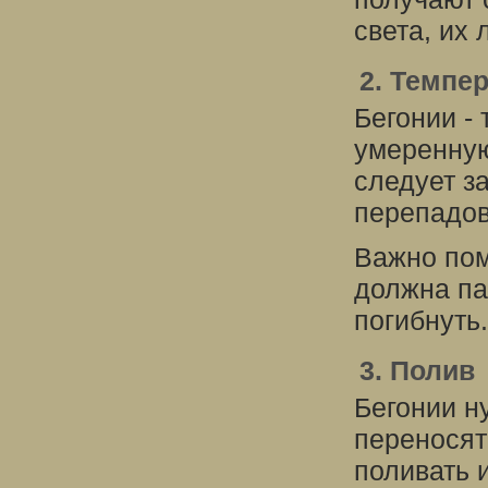
света, их 
2. Темпе
Бегонии -
умеренную
следует з
перепадов
Важно пом
должна па
погибнуть.
3. Полив
Бегонии н
переносят
поливать 