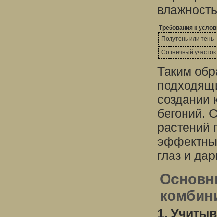
влажность
Требования к усло
Полутень или тень
Солнечный участок 
Таким обр
подходящи
создании 
бегоний. 
растений 
эффектные
глаз и да
Основн
комбин
1. Учитыв