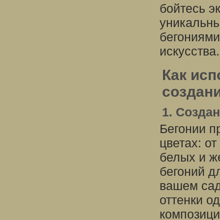
бойтесь э
уникальны
бегониями
искусства.
Как исп
создан
1. Созда
Бегонии п
цветах: о
белых и ж
бегоний д
вашем сад
оттенки о
композици