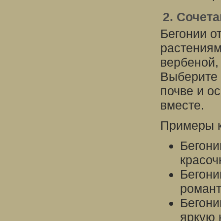
2. Сочет
Бегонии о
растениям
вербеной,
Выберите 
почве и о
вместе.
Примеры 
Бегони
красоч
Бегони
романт
Бегони
яркую 