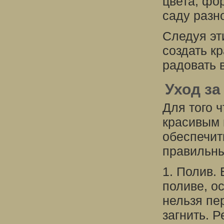
цвета, фо
саду разн
Следуя эт
создать к
радовать 
Уход за
Для того 
красивым 
обеспечит
правильны
1. Полив.
поливе, о
нельзя пер
загнить. 