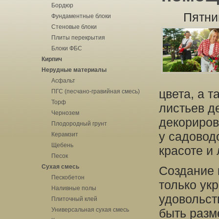
Бордюр
Пятни
Фундаментные блоки
Стеновые блоки
Плиты перекрытия
Блоки ФБС
Кирпич
Нерудные материалы
Асфальт
цвета, а 
ПГС (песчано-гравийная смесь)
Торф
листьев д
Чернозем
декориров
Плодородный грунт
у садовод
Керамзит
Щебень
красоте и 
Песок
Сухая смесь
Создание 
Пескобетон
только ук
Наливные полы
удовольст
Плиточный клей
Универсальная сухая смесь
быть разм