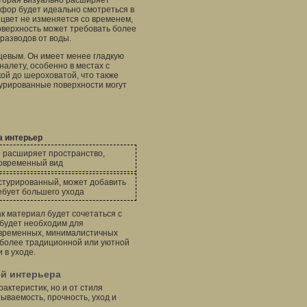
оторая визуально расширяет
фор будет идеально смотреться в
 цвет не изменяется со временем,
оверхность может требовать более
разводов от воды.
нцевым. Он имеет менее гладкую
налету, особенно в местах с
кой до шероховатой, что также
стурированные поверхности могут
а интерьер
 расширяет пространство,
овременный вид
стурированный, может добавить
ребует большего ухода
к материал будет сочетаться с
 будет необходим для
овременных, минималистичных
я более традиционной или уютной
 в уходе.
ей интерьера
актеристик, но и от стиля
ываемость, прочность, уход и