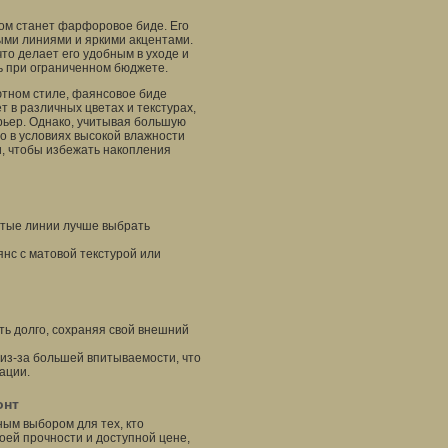
м станет фарфоровое биде. Его
тыми линиями и яркими акцентами.
то делает его удобным в уходе и
ь при ограниченном бюджете.
тном стиле, фаянсовое биде
 в различных цветах и текстурах,
ерьер. Однако, учитывая большую
о в условиях высокой влажности
и, чтобы избежать накопления
стые линии лучше выбрать
янс с матовой текстурой или
ть долго, сохраняя свой внешний
 из-за большей впитываемости, что
ации.
онт
ным выбором для тех, кто
оей прочности и доступной цене,