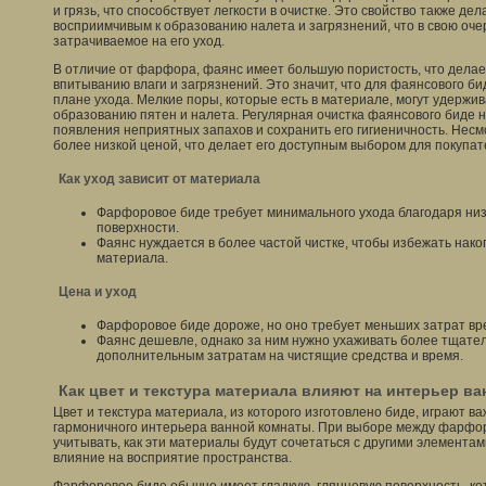
и грязь, что способствует легкости в очистке. Это свойство также 
восприимчивым к образованию налета и загрязнений, что в свою оче
затрачиваемое на его уход.
В отличие от фарфора, фаянс имеет большую пористость, что дела
впитыванию влаги и загрязнений. Это значит, что для фаянсового б
плане ухода. Мелкие поры, которые есть в материале, могут удержива
образованию пятен и налета. Регулярная очистка фаянсового биде 
появления неприятных запахов и сохранить его гигиеничность. Несм
более низкой ценой, что делает его доступным выбором для покупа
Как уход зависит от материала
Фарфоровое биде требует минимального ухода благодаря низ
поверхности.
Фаянс нуждается в более частой чистке, чтобы избежать нако
материала.
Цена и уход
Фарфоровое биде дороже, но оно требует меньших затрат вре
Фаянс дешевле, однако за ним нужно ухаживать более тщател
дополнительным затратам на чистящие средства и время.
Как цвет и текстура материала влияют на интерьер в
Цвет и текстура материала, из которого изготовлено биде, играют в
гармоничного интерьера ванной комнаты. При выборе между фарфо
учитывать, как эти материалы будут сочетаться с другими элементам
влияние на восприятие пространства.