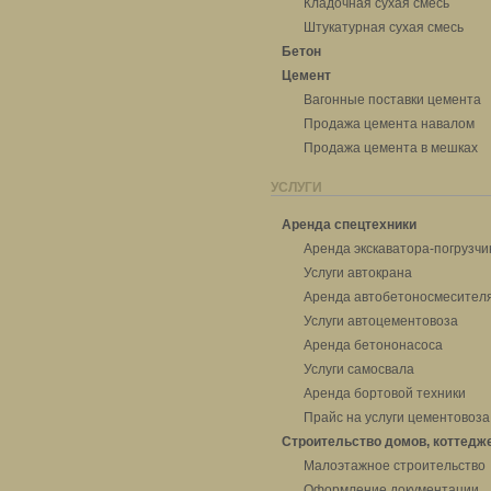
Кладочная сухая смесь
Штукатурная сухая смесь
Бетон
Цемент
Вагонные поставки цемента
Продажа цемента навалом
Продажа цемента в мешках
УСЛУГИ
Аренда спецтехники
Аренда экскаватора-погрузчи
Услуги автокрана
Аренда автобетоносмесител
Услуги автоцементовоза
Аренда бетононасоса
Услуги самосвала
Аренда бортовой техники
Прайс на услуги цементовоза
Строительство домов, коттедж
Малоэтажное строительство
Оформление документации