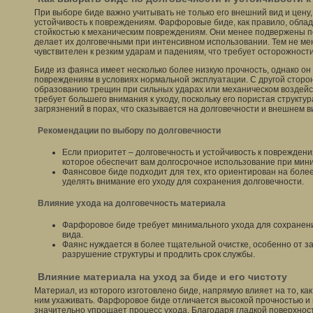
При выборе биде важно учитывать не только его внешний вид и цену, 
устойчивость к повреждениям. Фарфоровые биде, как правило, обла
стойкостью к механическим повреждениям. Они менее подвержены п
делает их долговечными при интенсивном использовании. Тем не м
чувствителен к резким ударам и падениям, что требует осторожности
Биде из фаянса имеет несколько более низкую прочность, однако он 
повреждениям в условиях нормальной эксплуатации. С другой стор
образованию трещин при сильных ударах или механическом воздейст
требует большего внимания к уходу, поскольку его пористая структу
загрязнений в порах, что сказывается на долговечности и внешнем в
Рекомендации по выбору по долговечности
Если приоритет – долговечность и устойчивость к поврежден
которое обеспечит вам долгосрочное использование при мин
Фаянсовое биде подходит для тех, кто ориентирован на более
уделять внимание его уходу для сохранения долговечности.
Влияние ухода на долговечность материала
Фарфоровое биде требует минимального ухода для сохранени
вида.
Фаянс нуждается в более тщательной очистке, особенно от з
разрушение структуры и продлить срок службы.
Влияние материала на уход за биде и его чистоту
Материал, из которого изготовлено биде, напрямую влияет на то, как
ним ухаживать. Фарфоровое биде отличается высокой прочностью и 
значительно упрощает процесс ухода. Благодаря гладкой поверхнос