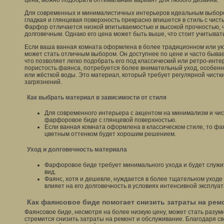
цена, можно подобрать оптимальный вариант для любого дизайна.
Для современных и минималистичных интерьеров идеальным выборо
гладкая и глянцевая поверхность прекрасно впишется в стиль с чис
Фарфор отличается низкой впитываемостью и высокой прочностью, ч
долговечным. Однако его цена может быть выше, что стоит учитыват
Если ваша ванная комната оформлена в более традиционном или ую
может стать отличным выбором. Он доступнее по цене и часто бывает
что позволяет легко подобрать его под классический или ретро-инт
пористость фаянса, потребуется более внимательный уход, особенн
или жёсткой воды. Это материал, который требует регулярной чистк
загрязнений.
Как выбрать материал в зависимости от стиля
Для современного интерьера с акцентом на минимализм и чи
фарфоровое биде с глянцевой поверхностью.
Если ванная комната оформлена в классическом стиле, то фа
цветным оттенком будет хорошим решением.
Уход и долговечность материала
Фарфоровое биде требует минимального ухода и будет служи
вид.
Фаянс, хотя и дешевле, нуждается в более тщательном уходе
влияет на его долговечность в условиях интенсивной эксплуат
Как фаянсовое биде помогает снизить затраты на рем
Фаянсовое биде, несмотря на более низкую цену, может стать разум
стремится снизить затраты на ремонт и обслуживание. Благодаря св