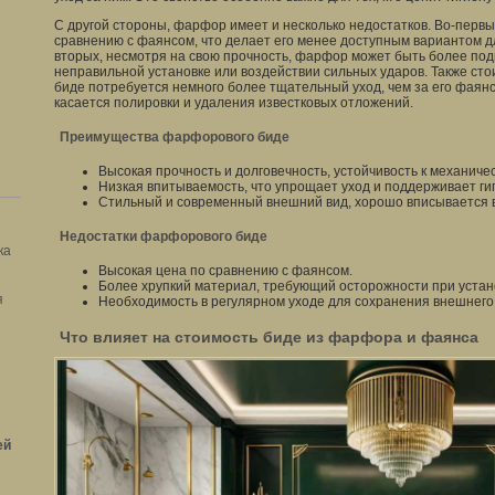
С другой стороны, фарфор имеет и несколько недостатков. Во-первы
сравнению с фаянсом, что делает его менее доступным вариантом д
вторых, несмотря на свою прочность, фарфор может быть более по
неправильной установке или воздействии сильных ударов. Также ст
биде потребуется немного более тщательный уход, чем за его фаян
касается полировки и удаления известковых отложений.
Преимущества фарфорового биде
Высокая прочность и долговечность, устойчивость к механич
Низкая впитываемость, что упрощает уход и поддерживает ги
Стильный и современный внешний вид, хорошо вписывается в
Недостатки фарфорового биде
ка
Высокая цена по сравнению с фаянсом.
Более хрупкий материал, требующий осторожности при устано
я
Необходимость в регулярном уходе для сохранения внешнего 
Что влияет на стоимость биде из фарфора и фаянса
ей