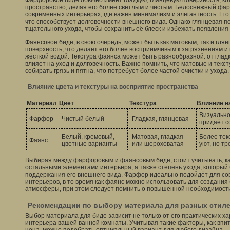
Фарфоровое биде обычно имеет гладкую, глянцевую поверхность, к
пространство, делая его более светлым и чистым. Белоснежный фар
современных интерьерах, где важен минимализм и элегантность. Его
что способствует долговечности внешнего вида. Однако глянцевая п
тщательного ухода, чтобы сохранить её блеск и избежать появления 
Фаянсовое биде, в свою очередь, может быть как матовым, так и гля
поверхность, что делает его более восприимчивым к загрязнениям и 
жёсткой водой. Текстура фаянса может быть разнообразной: от глад
влияет на уход и долговечность. Важно помнить, что матовые и тек
собирать грязь и пятна, что потребует более частой очистки и ухода.
Влияние цвета и текстуры на восприятие пространства
Материал
Цвет
Текстура
Влияние н
Визуально
Фарфор
Чистый белый
Гладкая, глянцевая
придаёт с
Белый, кремовый,
Матовая, гладкая
Более тек
Фаянс
цветные варианты
или шероховатая
уют, но т
Выбирая между фарфоровым и фаянсовым биде, стоит учитывать, ка
остальными элементами интерьера, а также степень ухода, который
поддержания его внешнего вида. Фарфор идеально подойдёт для с
интерьеров, в то время как фаянс можно использовать для создани
атмосферы, при этом следует помнить о повышенной необходимости
Рекомендации по выбору материала для разных стил
Выбор материала для биде зависит не только от его практических хар
интерьера вашей ванной комнаты. Учитывая такие факторы, как впит