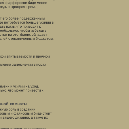
делает фарфоровое биде менее
редь сокращает время,
ет его более подверженным
иде потребуется больше усилий в
ть грязь, что приводит к
необходима, чтобы избежать
отря на это, фаянс обладает
телей с ограниченным бюджетом.
кой впитываемости и прочной
пления загрязнений в порах
мени и усилий на уход.
ьно, что может привести к
анной комнаты
ажную роль в создании
ровым и фаянсовым биде стоит
и вашего дизайна, а также их