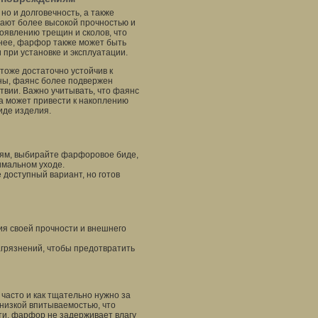
но и долговечность, а также
дают более высокой прочностью и
оявлению трещин и сколов, что
енее, фарфор также может быть
 при установке и эксплуатации.
тоже достаточно устойчив к
оны, фаянс более подвержен
вии. Важно учитывать, что фаянс
ра может привести к накоплению
иде изделия.
иям, выбирайте фарфоровое биде,
имальном уходе.
 доступный вариант, но готов
я своей прочности и внешнего
агрязнений, чтобы предотвратить
 часто и как тщательно нужно за
низкой впитываемостью, что
ти, фарфор не задерживает влагу