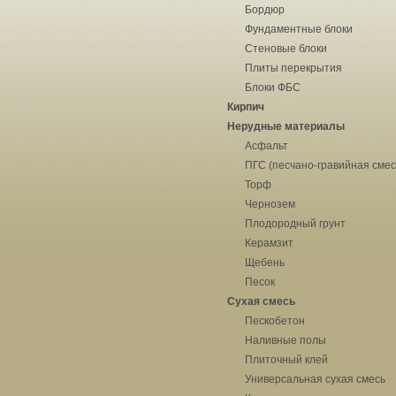
Бордюр
Фундаментные блоки
Стеновые блоки
Плиты перекрытия
Блоки ФБС
Кирпич
Нерудные материалы
Асфальт
ПГС (песчано-гравийная смес
Торф
Чернозем
Плодородный грунт
Керамзит
Щебень
Песок
Сухая смесь
Пескобетон
Наливные полы
Плиточный клей
Универсальная сухая смесь