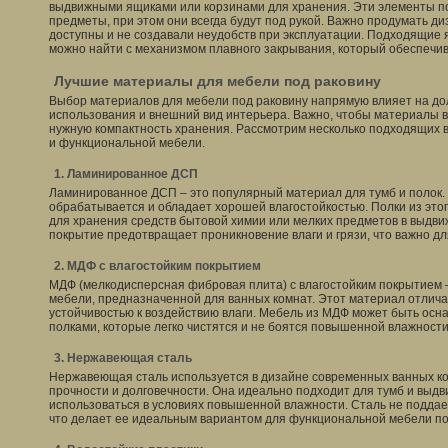
выдвижными ящиками или корзинами для хранения. Эти элементы п
предметы, при этом они всегда будут под рукой. Важно продумать ди
доступны и не создавали неудобств при эксплуатации. Подходящие 
можно найти с механизмом плавного закрывания, который обеспечив
Лучшие материалы для мебели под раковину
Выбор материалов для мебели под раковину напрямую влияет на дол
использования и внешний вид интерьера. Важно, чтобы материалы 
нужную компактность хранения. Рассмотрим несколько подходящих 
и функциональной мебели.
1. Ламинированное ДСП
Ламинированное ДСП – это популярный материал для тумб и полок. 
обрабатывается и обладает хорошей влагостойкостью. Полки из это
для хранения средств бытовой химии или мелких предметов в выдв
покрытие предотвращает проникновение влаги и грязи, что важно дл
2. МДФ с влагостойким покрытием
МДФ (мелкодисперсная фибровая плита) с влагостойким покрытием 
мебели, предназначенной для ванных комнат. Этот материал отлича
устойчивостью к воздействию влаги. Мебель из МДФ может быть ос
полками, которые легко чистятся и не боятся повышенной влажности
3. Нержавеющая сталь
Нержавеющая сталь используется в дизайне современных ванных ком
прочности и долговечности. Она идеально подходит для тумб и выдв
использоваться в условиях повышенной влажности. Сталь не поддает
что делает ее идеальным вариантом для функциональной мебели по