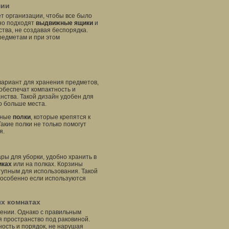
мии
т организации, чтобы все было
ьно подходят
выдвижные ящики
и
тва, не создавая беспорядка.
редметам и при этом
 вариант для хранения предметов,
обеспечат компактность и
нства. Такой дизайн удобен для
о больше места.
нные
полки
, которые крепятся к
акие полки не только помогут
я.
ары для уборки, удобно хранить в
иках
или на полках. Корзины
ступным для использования. Такой
 особенно если используются
ых комнатах
анении. Однако с правильным
 пространство под раковиной.
ость и порядок, не нарушая