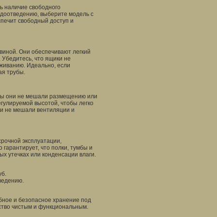
ь наличие свободного
одоотведению, выберите модель с
спечит свободный доступ и
виной. Они обеспечивают легкий
 Убедитесь, что ящики не
живанию. Идеально, если
ая трубы.
обы они не мешали размещению или
егулируемой высотой, чтобы легко
ки не мешали вентиляции и
срочной эксплуатации,
 гарантирует, что полки, тумбы и
х утечках или конденсации влаги.
уб.
ведению.
бное и безопасное хранение под
ство чистым и функциональным.