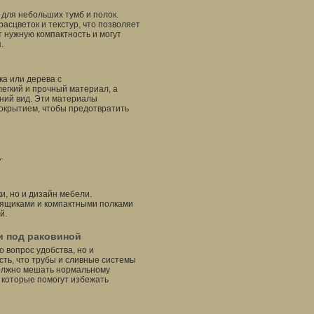
для небольших тумб и полок.
расцветок и текстур, что позволяет
т нужную компактность и могут
.
ка или дерева с
егкий и прочный материал, а
ний вид. Эти материалы
покрытием, чтобы предотвратить
.
и, но и дизайн мебели.
ящиками и компактными полками
й.
и под раковиной
 вопрос удобства, но и
сть, что трубы и сливные системы
должно мешать нормальному
 которые помогут избежать