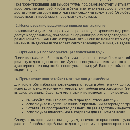
При проектировании или выборе тумбы под раковину стоит учитыват
пространства для труб. Чтобы избежать затруднений с доступом к в
достаточным зазором или открытыми секциями вокруг труб. Это обе
предотвратит проблемы с перекрытием системы.
2. Использование выдвижных ящиков для хранения
Выдвижные ящики – это практичное решение для хранения под рако
доступ к содержимому, при этом не нарушают работу водоотведения.
размещены слишком близко к трубам, чтобы они не мешали их обслу
механизм выдвижения позволяет легко перемещать ящики, не задев
3. Организация полок с учётом расположения труб
Полки под раковиной должны быть установлены таким образом, чт
ремонту водоотводных систем. Лучше всего устанавливать полки с р
адаптировать их под особенности установки труб. Важно, чтобы пол
водоотведению.
4. Применение влагостойких материалов для мебели
Для того чтобы избежать повреждений от воды и обеспечения долго
используйте влагостойкие материалы для мебели под раковиной. Это
выдвижные ящики будут долговечными и не повредятся при возможны
Выбирайте тумбы с открытым пространством для труб.
Используйте выдвижные ящики с правильным зазором для тр
Оставляйте пространство для вентиляции и доступа к водоот
Используйте влагостойкие материалы для защиты от влаги.
Следуя этим простым рекомендациям, вы сможете организовать удо
раковиной, избегая проблем с водоотведением и сохраняя простран