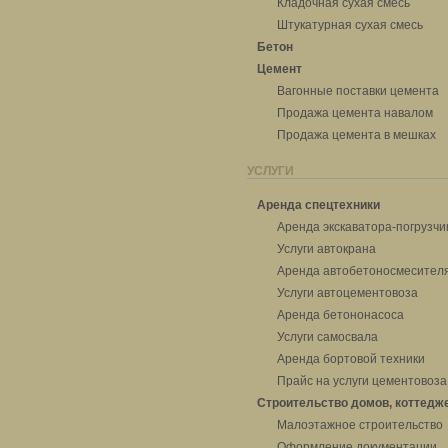
Кладочная сухая смесь
Штукатурная сухая смесь
Бетон
Цемент
Вагонные поставки цемента
Продажа цемента навалом
Продажа цемента в мешках
УСЛУГИ
Аренда спецтехники
Аренда экскаватора-погрузчи
Услуги автокрана
Аренда автобетоносмесител
Услуги автоцементовоза
Аренда бетононасоса
Услуги самосвала
Аренда бортовой техники
Прайс на услуги цементовоза
Строительство домов, коттедж
Малоэтажное строительство
Оформление документации