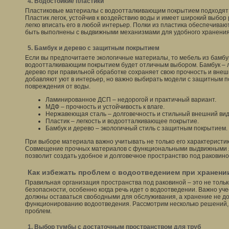
4. Водостойкие пластики
Пластиковые материалы с водоотталкивающим покрытием подходят 
Пластик легок, устойчив к воздействию воды и имеет широкий выбор 
легко вписать его в любой интерьер. Полки из пластика обеспечиваю
быть выполнены с выдвижными механизмами для удобного хранения
5. Бамбук и дерево с защитным покрытием
Если вы предпочитаете экологичные материалы, то мебель из бамбу
водоотталкивающим покрытием будет отличным выбором. Бамбук – л
дерево при правильной обработке сохраняет свою прочность и внеш
добавляют уют в интерьер, но важно выбирать модели с защитным 
повреждения от воды.
Ламинированное ДСП – недорогой и практичный вариант.
МДФ – прочность и устойчивость к влаге.
Нержавеющая сталь – долговечность и стильный внешний вид
Пластик – легкость и водоотталкивающее покрытие.
Бамбук и дерево – экологичный стиль с защитным покрытием.
При выборе материала важно учитывать не только его характеристик
Совмещение прочных материалов с функциональными выдвижными 
позволит создать удобное и долговечное пространство под раковино
Как избежать проблем с водоотведением при хранени
Правильная организация пространства под раковиной – это не только
безопасности, особенно когда речь идет о водоотведении. Важно уче
должны оставаться свободными для обслуживания, а хранение не 
функционированию водоотведения. Рассмотрим несколько решений,
проблем.
1. Выбор тумбы с достаточным пространством для труб