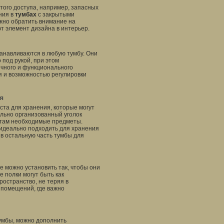
стого доступа, например, запасных
ния в
тумбах
с закрытыми
ажно обратить внимание на
т элемент дизайна в интерьер.
танавливаются в любую тумбу. Они
 под рукой, при этом
ичного и функционального
я и возможностью регулировки
я
ста для хранения, которые могут
ильно организованный уголок
 там необходимые предметы.
 идеально подходить для хранения
в остальную часть тумбы для
е можно установить так, чтобы они
е полки могут быть как
остранство, не теряя в
 помещений, где важно
тумбы, можно дополнить