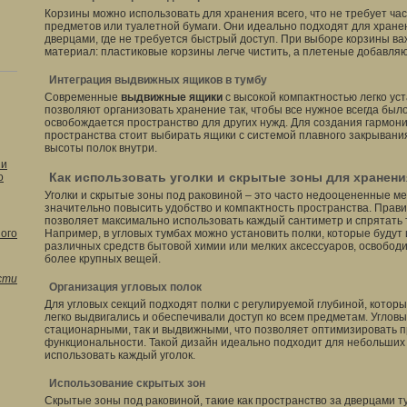
Корзины можно использовать для хранения всего, что не требует ча
предметов или туалетной бумаги. Они идеально подходят для хране
дверцами, где не требуется быстрый доступ. При выборе корзины в
материал: пластиковые корзины легче чистить, а плетеные добавляю
Интеграция выдвижных ящиков в тумбу
Современные
выдвижные ящики
с высокой компактностью легко ус
позволяют организовать хранение так, чтобы все нужное всегда было
освобождается пространство для других нужд. Для создания гармон
пространства стоит выбирать ящики с системой плавного закрывани
высоты полок внутри.
 и
Как использовать уголки и скрытые зоны для хранени
о
Уголки и скрытые зоны под раковиной – это часто недооцененные ме
значительно повысить удобство и компактность пространства. Прав
позволяет максимально использовать каждый сантиметр и спрятать
ого
Например, в угловых тумбах можно установить полки, которые будут
различных средств бытовой химии или мелких аксессуаров, освободи
более крупных вещей.
сти
Организация угловых полок
Для угловых секций подходят полки с регулируемой глубиной, которы
легко выдвигались и обеспечивали доступ ко всем предметам. Угловы
стационарными, так и выдвижными, что позволяет оптимизировать пр
функциональности. Такой дизайн идеально подходит для небольших
использовать каждый уголок.
Использование скрытых зон
Скрытые зоны под раковиной, такие как пространство за дверцами 