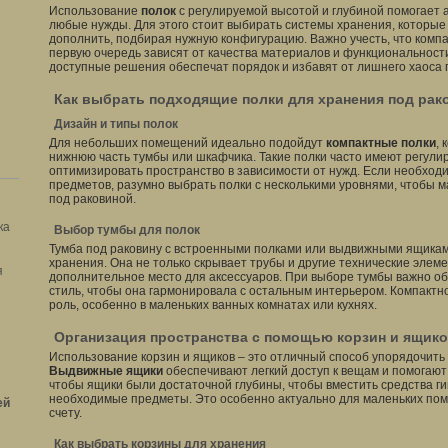
Использование
полок
с регулируемой высотой и глубиной помогает 
любые нужды. Для этого стоит выбирать системы хранения, которые
дополнить, подбирая нужную конфигурацию. Важно учесть, что компа
первую очередь зависят от качества материалов и функциональност
доступные решения обеспечат порядок и избавят от лишнего хаоса 
Как выбрать подходящие полки для хранения под рак
Дизайн и типы полок
Для небольших помещений идеально подойдут
компактные полки
,
нижнюю часть тумбы или шкафчика. Такие полки часто имеют регулир
оптимизировать пространство в зависимости от нужд. Если необход
предметов, разумно выбрать полки с несколькими уровнями, чтобы 
под раковиной.
ка
Выбор тумбы для полок
Тумба под раковину с встроенными полками или выдвижными ящикам
хранения. Она не только скрывает трубы и другие технические элеме
я
дополнительное место для аксессуаров. При выборе тумбы важно о
стиль, чтобы она гармонировала с остальным интерьером. Компактн
роль, особенно в маленьких ванных комнатах или кухнях.
Организация пространства с помощью корзин и ящик
Использование корзин и ящиков – это отличный способ упорядочить
Выдвижные ящики
обеспечивают легкий доступ к вещам и помогают
чтобы ящики были достаточной глубины, чтобы вместить средства ги
необходимые предметы. Это особенно актуально для маленьких пом
ей
счету.
Как выбрать корзины для хранения