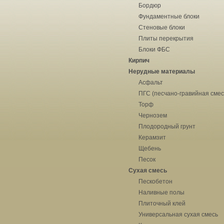
Бордюр
Фундаментные блоки
Стеновые блоки
Плиты перекрытия
Блоки ФБС
Кирпич
Нерудные материалы
Асфальт
ПГС (песчано-гравийная смес
Торф
Чернозем
Плодородный грунт
Керамзит
Щебень
Песок
Сухая смесь
Пескобетон
Наливные полы
Плиточный клей
Универсальная сухая смесь