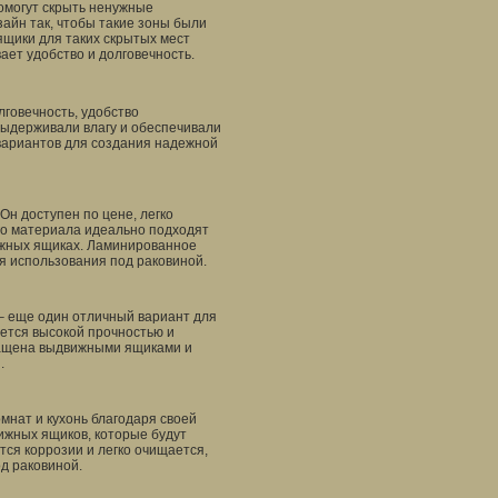
омогут скрыть ненужные
зайн так, чтобы такие зоны были
ящики для таких скрытых мест
ает удобство и долговечность.
говечность, удобство
выдерживали влагу и обеспечивали
вариантов для создания надежной
Он доступен по цене, легко
го материала идеально подходят
ижных ящиках. Ламинированное
я использования под раковиной.
– еще один отличный вариант для
ется высокой прочностью и
нащена выдвижными ящиками и
.
нат и кухонь благодаря своей
ижных ящиков, которые будут
ся коррозии и легко очищается,
д раковиной.