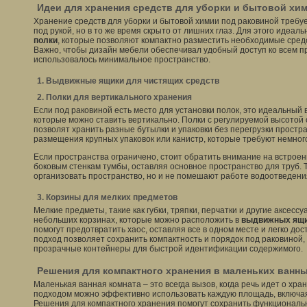
Идеи для хранения средств для уборки и бытовой хи
Хранение средств для уборки и бытовой химии под раковиной требуе
под рукой, но в то же время скрыто от лишних глаз. Для этого идеал
полки
, которые позволяют компактно разместить необходимые средс
Важно, чтобы дизайн мебели обеспечивал удобный доступ ко всем п
использовалось минимальное пространство.
1. Выдвижные ящики для чистящих средств
2. Полки для вертикального хранения
Если под раковиной есть место для установки полок, это идеальный
которые можно ставить вертикально. Полки с регулируемой высотой 
позволят хранить разные бутылки и упаковки без перегрузки простра
размещения крупных упаковок или канистр, которые требуют немног
Если пространства ограничено, стоит обратить внимание на встрое
боковым стенкам тумбы, оставляя основное пространство для труб. Т
организовать пространство, но и не помешают работе водоотведени
3. Корзины для мелких предметов
Мелкие предметы, такие как губки, тряпки, перчатки и другие аксессу
небольших корзинах, которые можно расположить в
выдвижных ящ
помогут предотвратить хаос, оставляя все в одном месте и легко до
подход позволяет сохранить компактность и порядок под раковиной,
прозрачные контейнеры для быстрой идентификации содержимого.
Решения для компактного хранения в маленьких ванн
Маленькая ванная комната – это всегда вызов, когда речь идет о хр
подходом можно эффективно использовать каждую площадь, включая
Решения для компактного хранения помогут сохранить функциональн