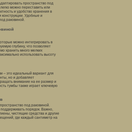
адаптировать пространство под
 легко можно переставить или
ктность и удобство хранения в
и конструкции. Удобные и
под раковиной.
овиной
 которые можно интегрировать в
уемую глубину, что позволяет
имо хранить много мелких
максимально использовать высоту
и – это идеальный вариант для
нты, но и добавляет
бращать внимание на ее размер и
ость тумбы также играет ключевую
ов
 пространство под раковиной.
 поддерживать порядок. Важно,
гиены, чистящие средства и другие
ещений, где каждый сантиметр на