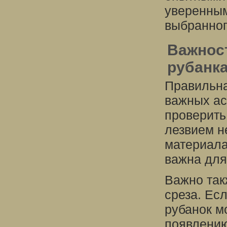
уверенным
выбранног
Важнос
рубанк
Правильна
важных ас
проверить
лезвием н
материала
важна для
Важно так
среза. Ес
рубанок м
появлению