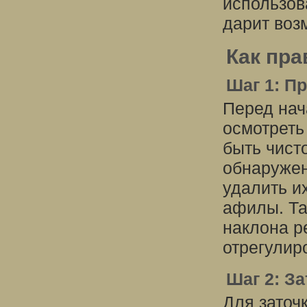
использов
дарит воз
Как пра
Шаг 1: П
Перед нач
осмотреть
быть чист
обнаружен
удалить и
афилы. Та
наклона р
отрегулиро
Шаг 2: З
Для заточ