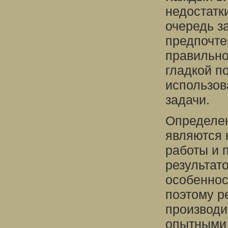
недостатк
очередь з
предпочте
правильно
гладкой п
использов
задачи.
Определен
являются 
работы и 
результат
особеннос
поэтому р
производи
опытными