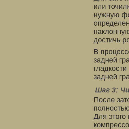
или точил
нужную фо
определен
наклонную
достичь ро
В процессе
задней гр
гладкости
задней гр
Шаг 3: Ч
После зат
полностью
Для этого
компрессо