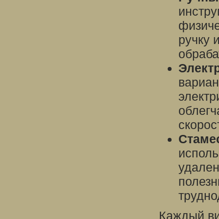
инстру
физиче
ручку 
обраба
Элект
вариан
электр
облегч
скорос
Стаме
исполь
удален
полезн
трудно
Каждый ви