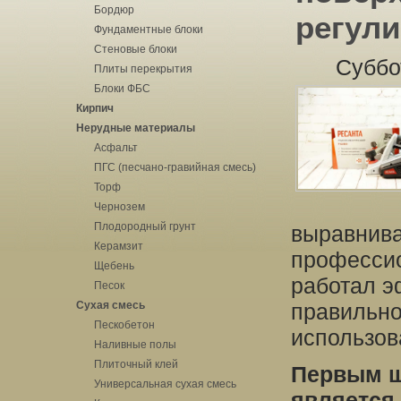
Бордюр
регули
Фундаментные блоки
Стеновые блоки
Суббо
Плиты перекрытия
Блоки ФБС
Кирпич
Нерудные материалы
Асфальт
ПГС (песчано-гравийная смесь)
Торф
Чернозем
Плодородный грунт
выравнива
Керамзит
профессио
Щебень
работал э
Песок
Сухая смесь
правильно
Пескобетон
использов
Наливные полы
Плиточный клей
Первым ш
Универсальная сухая смесь
является 