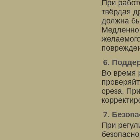
При работ
твёрдая д
должна бы
Медленно 
желаемого
поврежден
6. Подде
Во время 
проверяйт
среза. Пр
корректир
7. Безоп
При регул
безопасно