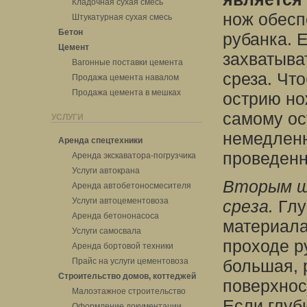
Кладочная сухая смесь
нож обесп
Штукатурная сухая смесь
Бетон
рубанка. Е
Цемент
захватыва
Вагонные поставки цемента
среза. Чт
Продажа цемента навалом
Продажа цемента в мешках
острию но
самому ос
УСЛУГИ
немедленн
Аренда спецтехники
проведен
Аренда экскаватора-погрузчика
Услуги автокрана
Вторым ш
Аренда автобетоносмесителя
Услуги автоцементовоза
среза.
Глу
Аренда бетононасоса
материала
Услуги самосвала
проходе р
Аренда бортовой техники
Прайс на услуги цементовоза
большая, 
Строительство домов, коттеджей
поверхнос
Малоэтажное строительство
Если глуб
Оформление документации