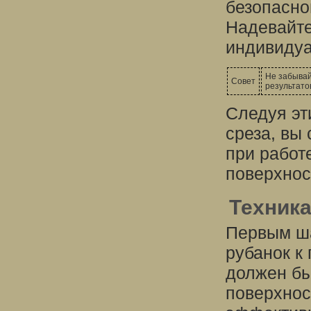
безопасно
Надевайте
индивидуа
Не забывай
Совет
результато
Следуя эт
среза, вы
при работ
поверхнос
Техника
Первым ша
рубанок к
должен бы
поверхнос