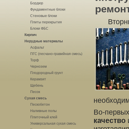
Бордюр
ремон
Фундаментные блоки
Стеновые блоки
Вторн
Плиты перекрытия
Блоки ФБС
Кирпич
Нерудные материалы
Асфальт
ПГС (песчано-гравийная смесь)
Торф
Чернозем
Плодородный грунт
Керамзит
Щебень
Песок
Сухая смесь
необходим
Пескобетон
Во-первых
Наливные полы
Плиточный клей
качество
Универсальная сухая смесь
изготавли