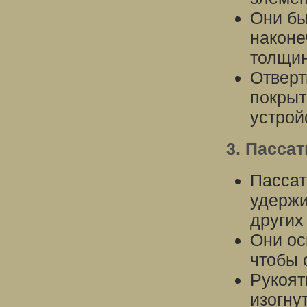
Они бы
наконе
толщин
Отверт
покрыт
устрой
3. Пасса
Пассат
удержи
других
Они ос
чтобы 
Рукоят
изогну