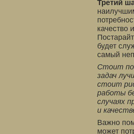
Третий ш
наилучшим
потребнос
качество 
Постарайт
будет слу
самый неп
Стоит по
задач луч
стоит ри
работы бе
случаях 
и качеств
Важно пом
может пот