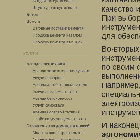
Кладочная сухая смесь
качество 
Штукатурная сухая смесь
Бетон
При выбор
Цемент
инструмен
Вагонные поставки цемента
для обесп
Продажа цемента навалом
Продажа цемента в мешках
Во-вторых
УСЛУГИ
инструмен
Аренда спецтехники
по своим 
Аренда экскаватора-погрузчика
выполнени
Услуги автокрана
Например,
Аренда автобетоносмесителя
Услуги автоцементовоза
специальн
Аренда бетононасоса
электроиз
Услуги самосвала
инструмен
Аренда бортовой техники
Прайс на услуги цементовоза
И наконец
Строительство домов, коттеджей
эргономи
Малоэтажное строительство
Оформление документации