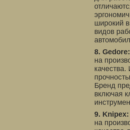
отличаютс
эргономич
широкий в
видов раб
автомоби
8. Gedore:
на произв
качества.
прочность
Бренд пре
включая к
инструмен
9. Knipex:
на произв