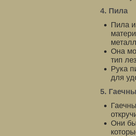
4. Пила
Пила и
матери
металл
Она мо
тип ле
Рука п
для уд
5. Гаечн
Гаечны
откруч
Они бы
которы