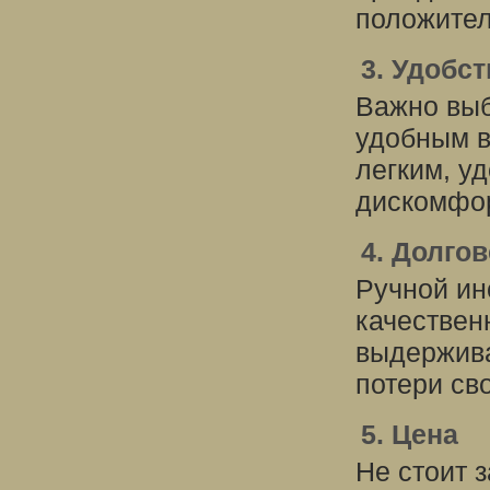
положител
3. Удобс
Важно выб
удобным в
легким, у
дискомфор
4. Долго
Ручной ин
качествен
выдержива
потери сво
5. Цена
Не стоит 