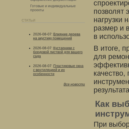
спроектир
Готовые и индивидуальные
позволят 
проекты
нагрузки н
СТАТЬИ
размер и 
2026-08-07
:
Влияние дерева
в использ
на акустику помещений
В итоге, 
2026-08-07
:
Кустарники с
бордовой листвой для вашего
для ремонт
сада
эффективн
2026-08-07
:
Пластиковые окна
с вентиляцией и их
качество,
особенности
инструмен
Все новости
результата
Как вы
инстру
При выбор