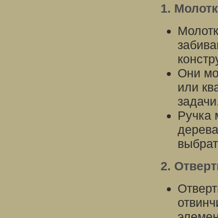
1. Молот
Молотк
забива
констр
Они мо
или кв
задачи
Ручка 
дерева
выбрат
2. Отверт
Отверт
отвинч
элемен